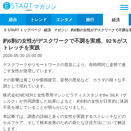
マガジン
総合
トレンド
エンタメ
旅行
経済
E START トップページ
経済
マガジン
約6割の女性がデスクワークで不調を
約6割の女性がデスクワークで不調を実感、92％がス
トレッチを実践
2026-05-30 15:00:00
デスクワークやリモートワークの普及により、長時間同じ姿勢で過
ごす女性が急増しています。
その影響は肩こりや眼精疲労、姿勢の悪化など、カラダの様々な不
調として現れています。
株式会社NEXERと女性専用マシンピラティススタジオthe SILK（ザ
シルク）が共同調査した結果によると、約6割の女性が日常的に体調
不良を感じていることが明らかになりました。
本記事では、調査の詳細と多くの女性が実践するストレッチなどの
セルフケア、そして根本改善のための新たな注目方法について解説
します。