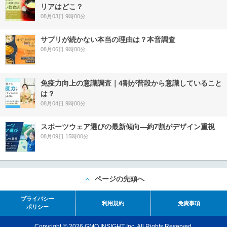
リアはどこ？
08月03日 9時00分
サプリが続かない本当の理由は？本音調査
08月06日 9時00分
免疫力向上の意識調査｜4割が普段から意識していること
は？
08月04日 9時00分
スポーツウェア選びの最新傾向―約7割がデザイン重視
08月09日 15時00分
ページの先頭へ
プライバシー
利用規約
免責事項
ポリシー
Copyright © 2026 GMO INSIGHT Inc. All Rights Reserved.