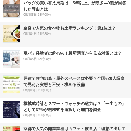
バッグの買い替え周期は「5年以上」が最多―9割が回答
した理由とは
08月05日 13時00分
奈良で人気の食べ物お土産ランキング！第1位は？
08月04日 11時30分
夏バテ経験者は約43%！最新調査から見る対策とは？
08月03日 13時00分
戸建て住宅の庭・屋外スペースは必要？全国620人調査
で見えた実態と不安・求める設備
08月08日 15時00分
機械式時計とスマートウォッチの魅力は？「一生もの」
として67%が機械式を選択した理由を調査
08月08日 15時00分
京都で人気の開業業種はカフェ・飲食店！理想の出店エ