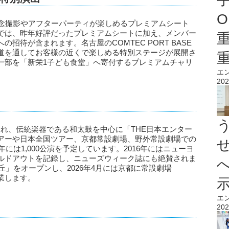
O
記念撮影やアフターパーティが楽しめるプレミアムシート
では、昨年好評だったプレミアムシートに加え、メンバー
K」への招待が含まれます。名古屋のCOMTEC PORT BASE
道を通してお客様の近くで楽しめる特別ステージが展開さ
一部を「新栄1子ども食堂」へ寄付するプレミアムチャリ
エ
202
結成され、伝統楽器である和太鼓を中心に「THE日本エンター
アーや日本全国ツアー、京都常設劇場、野外常設劇場での
には1,000公演を予定しています。2016年にはニューヨ
ルドアウトを記録し、ニューズウィーク誌にも絶賛されま
の丘」をオープンし、2026年4月には京都に常設劇場
が開業します。
エ
202