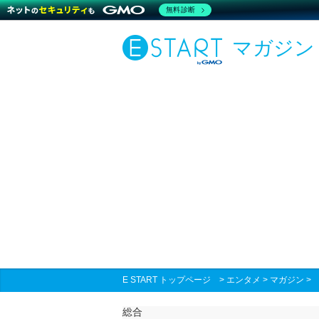
無料診断
マガジン
E START トップページ
>
エンタメ
>
マガジン
総合