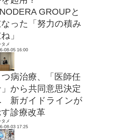
NODERA GROUPと
重なった「努力の積み
重ね」
ンタメ
6-08-05 16:00
うつ病治療、「医師任
せ」から共同意思決定
へ 新ガイドラインが
示す診療改革
ンタメ
6-08-03 17:25