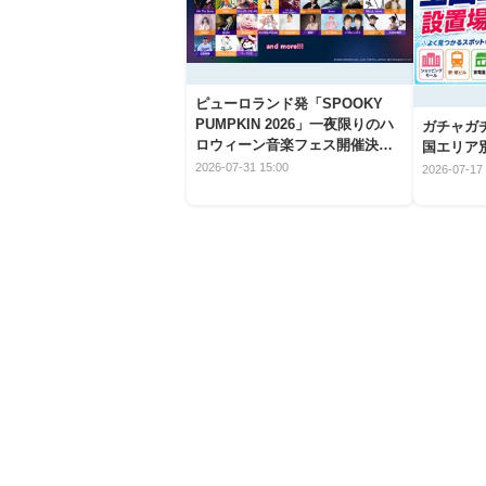
ピューロランド発「SPOOKY
PUMPKIN 2026」一夜限りのハ
ガチャガ
ロウィーン音楽フェス開催決
国エリア別
定！
2026-07-31 15:00
2026-07-17 