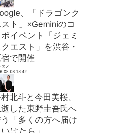
oogle、「ドラゴンク
スト」×Geminiのコ
ラボイベント「ジェミ
ニクエスト」を渋谷・
原宿で開催
ンタメ
6-08-03 18:42
松村北斗と今田美桜、
急逝した東野圭吾氏へ
誓う「多くの方へ届け
ていけたら」