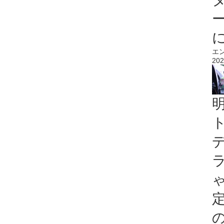
エ
202