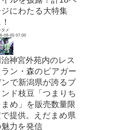
ージにわたる大特集
に！
ンタメ
6-08-05 07:00
明治神宮外苑内のレス
トラン・森のビアガー
デンで新潟県が誇るブ
ランド枝豆「つまりち
ゃまめ」を販売数量限
定で提供。えだまめ県
の魅力を発信