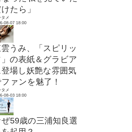
だけたら」
ンタメ
6-08-07 18:00
東雲うみ、「スピリッ
ツ」の表紙＆グラビア
に登場し妖艶な雰囲気
でファンを魅了！
ンタメ
6-08-03 18:00
なぜ59歳の三浦知良選
手を起用？