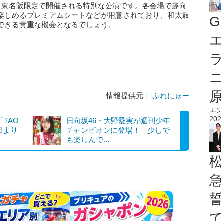
026」は、東名阪限定で開催される特別な公演です。各会場で趣向
楽しめるプレミアムシートなどが用意されており、和太鼓
G
できる貴重な機会となるでしょう。
エ
情報提供元：
ぷれにゅー
エ
202
「TAO
日向坂46・大野愛実が週刊少年
日より
チャンピオンに登場！「少しで
も楽しんで...