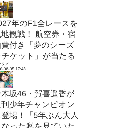
027年のF1全レースを
現地観戦！ 航空券・宿
泊費付き「夢のシーズ
ンチケット」が当たる
ンタメ
6-08-05 17:48
乃木坂46・賀喜遥香が
週刊少年チャンピオン
に登場！「5年ぶん大人
になった私を見ていた