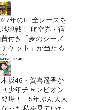
027年のF1全レースを
現地観戦！ 航空券・宿
泊費付き「夢のシーズ
ンチケット」が当たる
ンタメ
6-08-05 17:48
乃木坂46・賀喜遥香が
週刊少年チャンピオン
に登場！「5年ぶん大人
になった私を見ていた