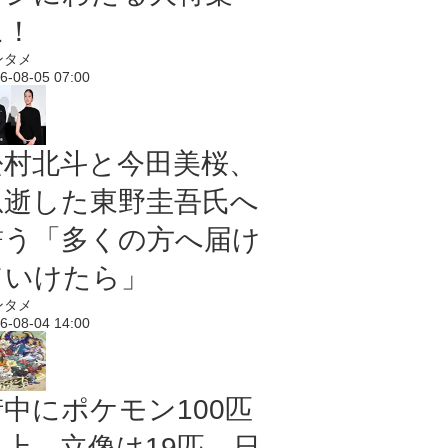
に！
ンタメ
6-08-05 07:00
松村北斗と今田美桜、
急逝した東野圭吾氏へ
誓う「多くの方へ届け
ていけたら」
ンタメ
6-08-04 14:00
街中にポケモン100匹
以上、立像は19匹 日