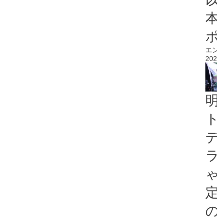
エ
202