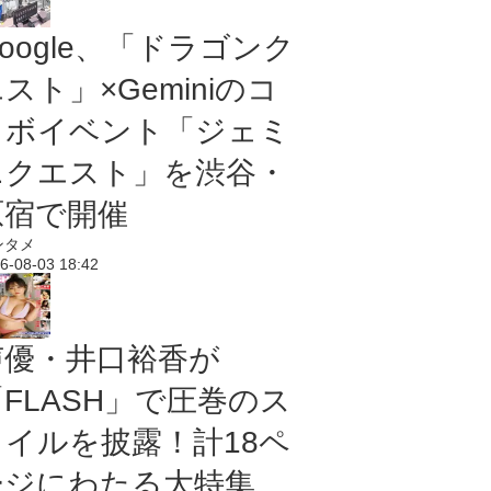
oogle、「ドラゴンク
スト」×Geminiのコ
ラボイベント「ジェミ
ニクエスト」を渋谷・
原宿で開催
ンタメ
6-08-03 18:42
声優・井口裕香が
「FLASH」で圧巻のス
タイルを披露！計18ペ
ージにわたる大特集