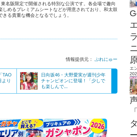
026」は、東名阪限定で開催される特別な公演です。各会場で趣向
楽しめるプレミアムシートなどが用意されており、和太鼓
G
できる貴重な機会となるでしょう。
エ
情報提供元：
ぷれにゅー
エ
202
「TAO
日向坂46・大野愛実が週刊少年
日より
チャンピオンに登場！「少しで
も楽しんで...