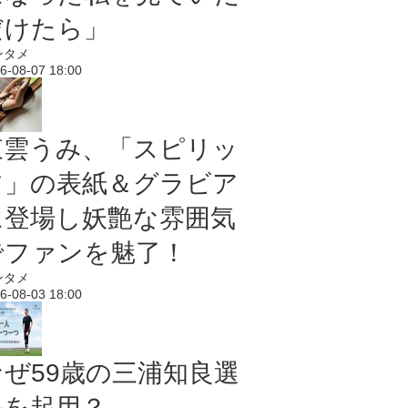
だけたら」
ンタメ
6-08-07 18:00
東雲うみ、「スピリッ
ツ」の表紙＆グラビア
に登場し妖艶な雰囲気
でファンを魅了！
ンタメ
6-08-03 18:00
なぜ59歳の三浦知良選
手を起用？