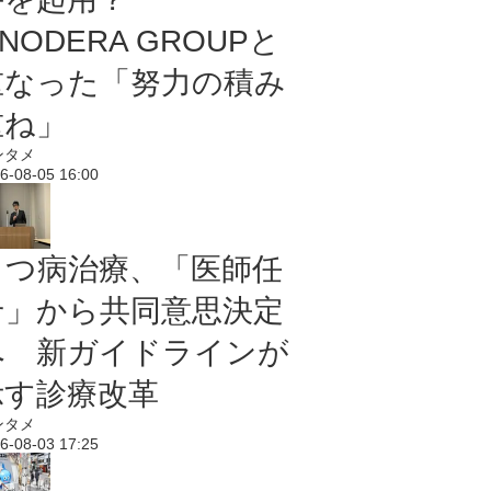
NODERA GROUPと
重なった「努力の積み
重ね」
ンタメ
6-08-05 16:00
うつ病治療、「医師任
せ」から共同意思決定
へ 新ガイドラインが
示す診療改革
ンタメ
6-08-03 17:25