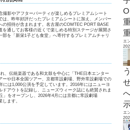
O
記念撮影やアフターパーティが楽しめるプレミアムシート
では、昨年好評だったプレミアムシートに加え、メンバー
K」への招待が含まれます。名古屋のCOMTEC PORT BASE
道を通してお客様の近くで楽しめる特別ステージが展開さ
一部を「新栄1子ども食堂」へ寄付するプレミアムチャリ
エ
202
結成され、伝統楽器である和太鼓を中心に「THE日本エンター
アーや日本全国ツアー、京都常設劇場、野外常設劇場での
には1,000公演を予定しています。2016年にはニューヨ
ルドアウトを記録し、ニューズウィーク誌にも絶賛されま
の丘」をオープンし、2026年4月には京都に常設劇場
が開業します。
エ
202