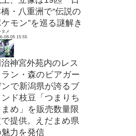
本橋・八重洲で“伝説の
ポケモン”を巡る謎解き
ンタメ
6-08-05 15:55
明治神宮外苑内のレス
トラン・森のビアガー
デンで新潟県が誇るブ
ランド枝豆「つまりち
ゃまめ」を販売数量限
定で提供。えだまめ県
の魅力を発信