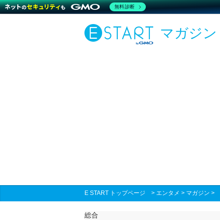
無料診断
マガジン
E START トップページ
>
エンタメ
>
マガジン
総合