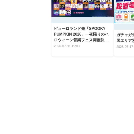
ピューロランド発「SPOOKY
PUMPKIN 2026」一夜限りのハ
ガチャガ
ロウィーン音楽フェス開催決
国エリア別
定！
2026-07-31 15:00
2026-07-17 