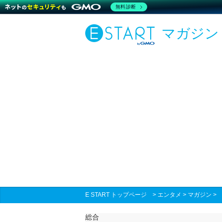
無料診断
マガジン
E START トップページ
>
エンタメ
>
マガジン
総合