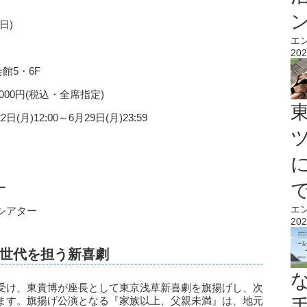
日)
エ
202
会館5・6F
000円(税込・全席指定)
月)12:00～6月29日(月)23:59
ー
エ
シアター
202
世代を担う新喜劇
受け、東貴博が座長として東京浅草新喜劇を旗揚げし、次
ます。旗揚げ公演となる『家族以上、父親未満』は、地元