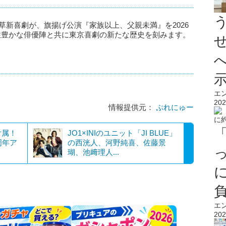
草新喜劇が、旗揚げ公演『家族以上、父親未満』を2026
性豊かな俳優陣と共に東京喜劇の新たな歴史を刻みます。
エ
202
情報提供元：
ぷれにゅー
付属！
JO1×INIのユニット「JI BLUE」
周年ア
の西洸人、河野純喜、佐藤景
瑚、池﨑理人...
エ
202