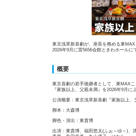
東京浅草新喜劇が、座長を務める東MA
2026年9月に雷5656会館ときわホー
概要
東京喜劇の若手後継者として、東MAX
『家族以上、父親未満』を2026年9月に
公演概要：東京浅草新喜劇『家族以上、
脚本：大森博
脚色・演出：東貴博
出演：東貴博、福田悠太(ふぉ～ゆ～)