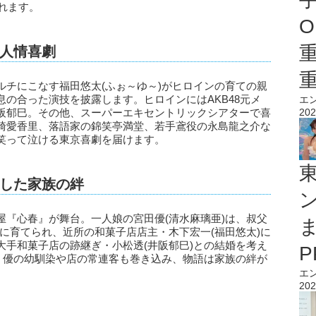
されます。
O
人情喜劇
ルチにこなす福田悠太(ふぉ～ゆ～)がヒロインの育ての親
の合った演技を披露します。ヒロインにはAKB48元メ
エ
阪郁巳。その他、スーパーエキセントリックシアターで喜
202
崎愛香里、落語家の錦笑亭満堂、若手鳶役の永島龍之介な
笑って泣ける東京喜劇を届けます。
した家族の絆
屋『心春』が舞台。一人娘の宮田優(清水麻璃亜)は、叔父
)に育てられ、近所の和菓子店店主・木下宏一(福田悠太)に
大手和菓子店の跡継ぎ・小松透(井阪郁巳)との結婚を考え
対。優の幼馴染や店の常連客も巻き込み、物語は家族の絆が
エ
202