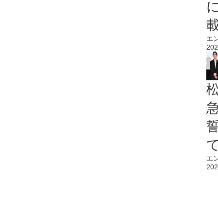
エ
202
エ
202