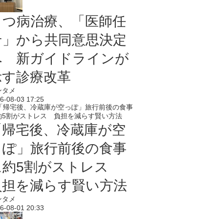
うつ病治療、「医師任
せ」から共同意思決定
へ 新ガイドラインが
示す診療改革
ンタメ
6-08-03 17:25
「帰宅後、冷蔵庫が空
っぽ」旅行前後の食事
に約5割がストレス
負担を減らす賢い方法
ンタメ
6-08-01 20:33