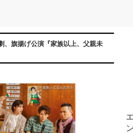
喜劇、旗揚げ公演『家族以上、父親未
エ