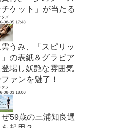
ンチケット」が当たる
ンタメ
6-08-05 17:48
東雲うみ、「スピリッ
ツ」の表紙＆グラビア
に登場し妖艶な雰囲気
でファンを魅了！
ンタメ
6-08-03 18:00
なぜ59歳の三浦知良選
手を起用？