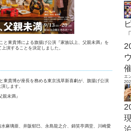
「
Xこと東貴博による旗揚げ公演『家族以上、父親未満』を
ルにて上演することを決定しました。
エ
こと東貴博が座長を務める東京浅草新喜劇が、旗揚げ公演
202
上演します。
父親未満』
2
、清水麻璃亜、井阪郁巳、永島龍之介、錦笑亭満堂、川崎愛