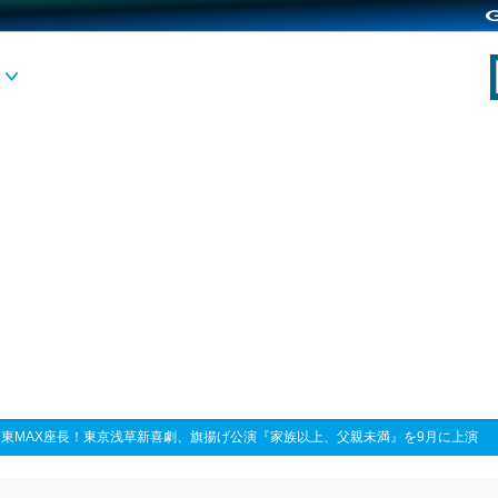
>
東MAX座長！東京浅草新喜劇、旗揚げ公演『家族以上、父親未満』を9月に上演