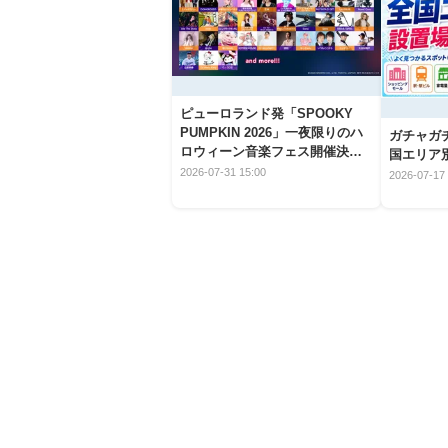
ピューロランド発「SPOOKY
PUMPKIN 2026」一夜限りのハ
ガチャガ
ロウィーン音楽フェス開催決
国エリア別
定！
2026-07-31 15:00
2026-07-17 