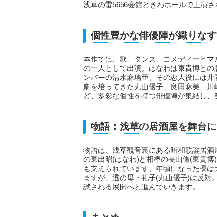
浅草の雷5656会館ときわホールで上演
個性豊かな俳優陣が織りなす
本作では、歌、ダンス、コメディーとマ
の一人として出演。はなわは東貴博との息
ンバーの清水麻璃亜、その恋人役には井
劇を培ってきた丸山優子、良田麻美、川
ど、多彩な個性を持つ俳優陣が集結し、
物語：浅草の居酒屋を舞台に
物語は、浅草観音裏にある昭和歌謡居酒
の東出昭(はなわ)と相棒の長山脩(東貴博
も支えられています。年頃になった優は
ますが、透の母・礼子(丸山優子)は反
試される展開へと進んでいきます。