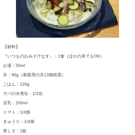
【材料】
『いつものおみそ汁なす』：1食（ほかの具でもOK）
お湯：50ml
氷：90g（家庭用の氷13個程度）
ごはん：120g
サバの水煮缶：1/2缶
豆乳：100ml
トマト：1/4個
きゅうり：1/4個
青しそ：1枚