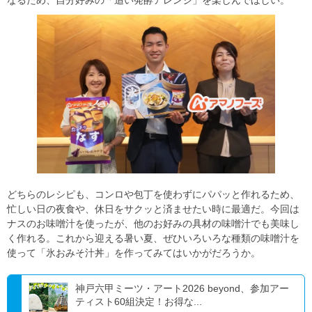
どちらのレシピも、コンロや包丁を使わずにパパッと作れるため、
忙しい日の夜食や、休日をサクッと済ませたい時に最適だ。今回は
ナスのお味噌汁を使ったが、他のお好みの具材の味噌汁でも美味し
く作れる。これから迎える暑い夏、ぜひいろいろな種類の味噌汁を
使って「氷おみそ汁丼」を作ってみてはいかがだろうか。
神戸六甲ミーツ・アート2026 beyond、参加アー
ティスト60組決定！お得な...