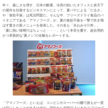
年々、厳しさを増す、日本の酷暑。冷房の効いたオフィスと炎天下
の屋外を往復するビジネスマンにとって、夏バテによる「だるさ」
や「食欲不振」は死活問題だ。そんな中、フリーズドライ食品のパ
イオニアである「アマノフーズ」が、夏の食欲不振を一撃で吹き飛
ばす驚きの新メニューを発表した。その名も「氷おみそ汁丼」。
「夏に熱い味噌汁はちょっと・・・」という本音を覆す、超合理的
かつ革新的な“夏メシ”の全貌をレポートする。
「アマノフーズ」といえば、コンビニやスーパーの棚で誰もが一度
は目にしたことがあるはずだ。誕生から40年以上にわたりフリーズ