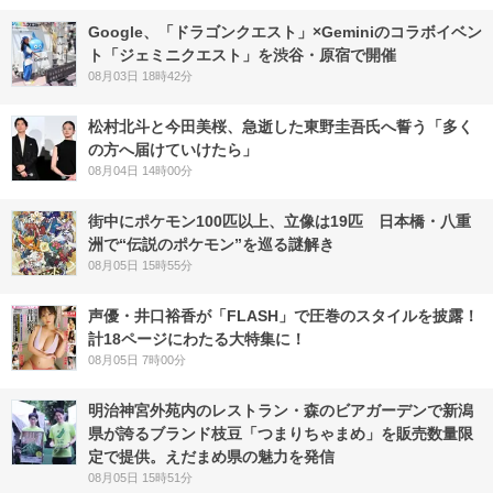
Google、「ドラゴンクエスト」×Geminiのコラボイベン
ト「ジェミニクエスト」を渋谷・原宿で開催
08月03日 18時42分
松村北斗と今田美桜、急逝した東野圭吾氏へ誓う「多く
の方へ届けていけたら」
08月04日 14時00分
街中にポケモン100匹以上、立像は19匹 日本橋・八重
洲で“伝説のポケモン”を巡る謎解き
08月05日 15時55分
声優・井口裕香が「FLASH」で圧巻のスタイルを披露！
計18ページにわたる大特集に！
08月05日 7時00分
明治神宮外苑内のレストラン・森のビアガーデンで新潟
県が誇るブランド枝豆「つまりちゃまめ」を販売数量限
定で提供。えだまめ県の魅力を発信
08月05日 15時51分