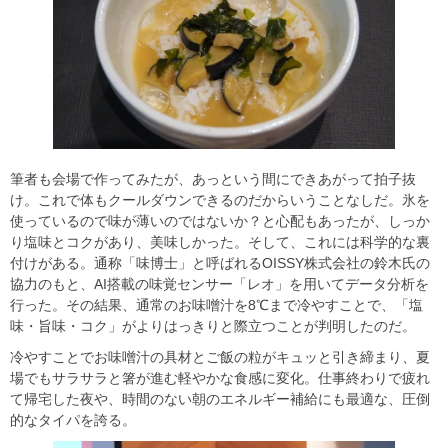
筆者も会場で作ってみたが、あっという間にできあがって拍子抜
け。これで体もクールダウンできるのだからいうことなしだ。氷を
使っているので味が薄いのではないか？と心配もあったが、しっか
り塩味とコクがあり、美味しかった。そして、これには科学的な裏
付けがある。通称「味博士」と呼ばれるOISSY株式会社の鈴木氏の
協力のもと、AI搭載の味覚センサー「レオ」を用いてデータ分析を
行った。その結果、通常のお味噌汁を8℃まで冷やすことで、「塩
味・旨味・コク」がよりはっきりと際立つことが判明したのだ。
冷やすことでお味噌汁の具材とご飯の粒がキュッと引き締まり、夏
場でもサラサラと箸が進む軽やかな食感に変化。仕事終わりで疲れ
て帰宅した夜や、時間のない朝のエネルギー補給にも最適な、圧倒
的なタイパを誇る。