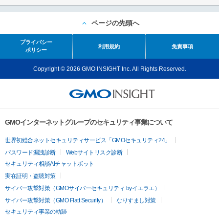
ページの先頭へ
プライバシー
利用規約
免責事項
ポリシー
Copyright © 2026 GMO INSIGHT Inc. All Rights Reserved.
GMOインターネットグループのセキュリティ事業について
世界初総合ネットセキュリティサービス「GMOセキュリティ24」
パスワード漏洩診断
Webサイトリスク診断
セキュリティ相談AIチャットボット
実在証明・盗聴対策
サイバー攻撃対策（GMOサイバーセキュリティ byイエラエ）
サイバー攻撃対策（GMO Flatt Security）
なりすまし対策
セキュリティ事業の軌跡