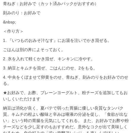
青ねぎ：お好みで（カット済みパックがおすすめ）
刻みのり：お好みで
&nbsp;
＜作り方＞
1. 『いつものおみそ汁なす』にお湯を注いでかき混ぜる。
ごはんは別の丼によそっておく。
2. 氷を入れて軽くかき混ぜ、キンキンに冷やす。
3. 納豆とキムチを混ぜ、ごはんにのせ、2をもる。
4. 中央をくぼませて卵黄をのせ、青ねぎ、刻みのりをお好みでのせ
る。
★お好みで、お酢、プレーンヨーグルト、粉チーズを追加してもお
いしくいただけます
納豆は消化が良く、夏バテで弱った胃腸に優しい良質なタンパク
質。キムチの程よい酸味と辛みは唾液の分泌を促し、「食欲が出な
い」という時の胃腸を元気にしてくれる。 また、お好みでお酢や粉
チーズなどを少し足すのもおすすめだ。意外なコクが出て美味しく
なるため、自分好みの「追い発酵アレンジ」を楽しんでほしい。