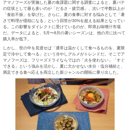
アマノフーズが実施した夏の食課題に関する調査によると、夏バテ
の症状として最も多いのが「だるさ・疲労感」、次いで半数以上が
「食欲不振」を挙げた。さらに、夏の食事に対する悩みとして「暑
さで料理が億劫になる」という回答が30%を超える結果となってい
る。この影響をダイレクトに受けているのが、即席お味噌汁市場
だ。データによると、5月〜8月の暑いシーズンは、他の月に比べて
購入率が低下。
しかし、世の中を見渡せば「通常は温かくして食べるものを、夏限
定で冷やして食べる」という冷やしグルメがトレンドだ。そこでア
マノフーズは、フリーズドライならではの「火を使わない」「すぐ
できる」という強みを活かし、夏に欠かせない水分・塩分補給と、
満足できる食べ応えを両立した新ジャンルの開拓に乗り出した。