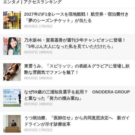
エンタメ | アクセスランキング
2027年のF1全レースを現地観戦！ 航空券・宿泊費付き
「夢のシーズンチケット」が当たる
08月05日 17時48分
乃木坂46・賀喜遥香が週刊少年チャンピオンに登場！
「5年ぶん大人になった私を見ていただけたら」
08月07日 18時00分
東雲うみ、「スピリッツ」の表紙＆グラビアに登場し妖
艶な雰囲気でファンを魅了！
08月03日 18時00分
なぜ59歳の三浦知良選手を起用？ ONODERA GROUP
と重なった「努力の積み重ね」
08月05日 16時00分
うつ病治療、「医師任せ」から共同意思決定へ 新ガイ
ドラインが示す診療改革
08月03日 17時25分