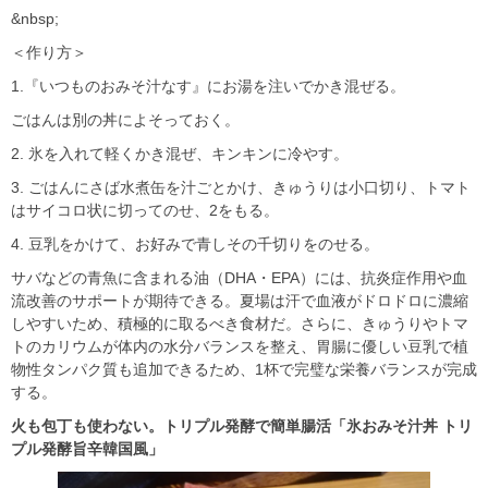
&nbsp;
＜作り方＞
1.『いつものおみそ汁なす』にお湯を注いでかき混ぜる。
ごはんは別の丼によそっておく。
2. 氷を入れて軽くかき混ぜ、キンキンに冷やす。
3. ごはんにさば水煮缶を汁ごとかけ、きゅうりは小口切り、トマト
はサイコロ状に切ってのせ、2をもる。
4. 豆乳をかけて、お好みで青しその千切りをのせる。
サバなどの青魚に含まれる油（DHA・EPA）には、抗炎症作用や血
流改善のサポートが期待できる。夏場は汗で血液がドロドロに濃縮
しやすいため、積極的に取るべき食材だ。さらに、きゅうりやトマ
トのカリウムが体内の水分バランスを整え、胃腸に優しい豆乳で植
物性タンパク質も追加できるため、1杯で完璧な栄養バランスが完成
する。
火も包丁も使わない。トリプル発酵で簡単腸活「氷おみそ汁丼 トリ
プル発酵旨辛韓国風」