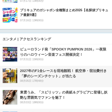
07月17日 13時00分
プリキュアのガシャポン全種類まとめ2026【名探偵プリキュ
ア最新9選】
07月16日 13時00分
エンタメ | アクセスランキング
ピューロランド発「SPOOKY PUMPKIN 2026」一夜限
りのハロウィーン音楽フェス開催決定！
07月31日 15時00分
2027年のF1全レースを現地観戦！ 航空券・宿泊費付き
「夢のシーズンチケット」が当たる
08月05日 17時48分
東雲うみ、「スピリッツ」の表紙＆グラビアに登場し妖
艶な雰囲気でファンを魅了！
08月03日 18時00分