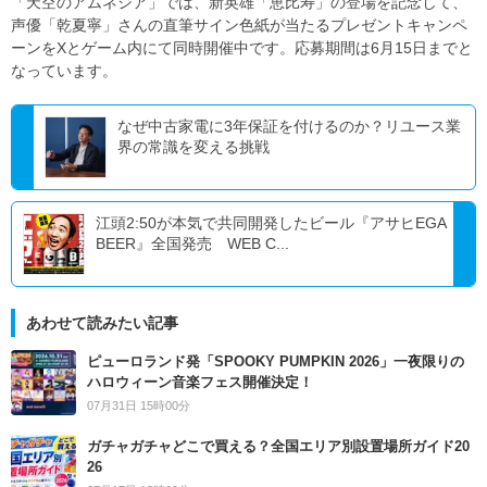
「天空のアムネジア」では、新英雄「恵比寿」の登場を記念して、
声優「乾夏寧」さんの直筆サイン色紙が当たるプレゼントキャンペ
ーンをXとゲーム内にて同時開催中です。応募期間は6月15日までと
なっています。
なぜ中古家電に3年保証を付けるのか？リユース業
界の常識を変える挑戦
江頭2:50が本気で共同開発したビール『アサヒEGA
BEER』全国発売 WEB C...
あわせて読みたい記事
ピューロランド発「SPOOKY PUMPKIN 2026」一夜限りの
ハロウィーン音楽フェス開催決定！
07月31日 15時00分
ガチャガチャどこで買える？全国エリア別設置場所ガイド20
26