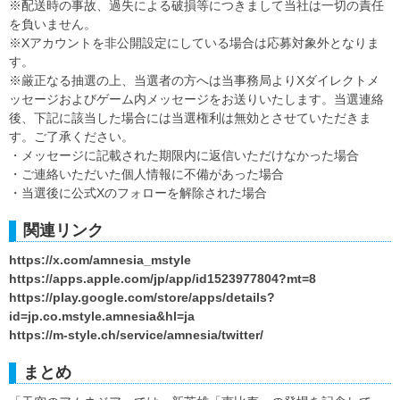
※配送時の事故、過失による破損等につきまして当社は一切の責任
を負いません。
※Xアカウントを非公開設定にしている場合は応募対象外となりま
す。
※厳正なる抽選の上、当選者の方へは当事務局よりXダイレクトメ
ッセージおよびゲーム内メッセージをお送りいたします。当選連絡
後、下記に該当した場合には当選権利は無効とさせていただきま
す。ご了承ください。
・メッセージに記載された期限内に返信いただけなかった場合
・ご連絡いただいた個人情報に不備があった場合
・当選後に公式Xのフォローを解除された場合
関連リンク
https://x.com/amnesia_mstyle
https://apps.apple.com/jp/app/id1523977804?mt=8
https://play.google.com/store/apps/details?
id=jp.co.mstyle.amnesia&hl=ja
https://m-style.ch/service/amnesia/twitter/
まとめ