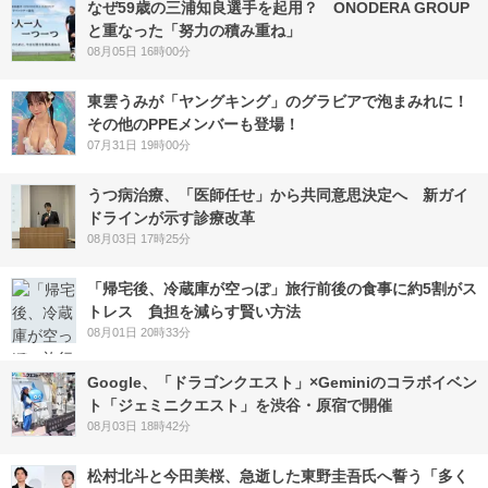
なぜ59歳の三浦知良選手を起用？ ONODERA GROUP
と重なった「努力の積み重ね」
08月05日 16時00分
東雲うみが「ヤングキング」のグラビアで泡まみれに！
その他のPPEメンバーも登場！
07月31日 19時00分
うつ病治療、「医師任せ」から共同意思決定へ 新ガイ
ドラインが示す診療改革
08月03日 17時25分
「帰宅後、冷蔵庫が空っぽ」旅行前後の食事に約5割がス
トレス 負担を減らす賢い方法
08月01日 20時33分
Google、「ドラゴンクエスト」×Geminiのコラボイベン
ト「ジェミニクエスト」を渋谷・原宿で開催
08月03日 18時42分
松村北斗と今田美桜、急逝した東野圭吾氏へ誓う「多く