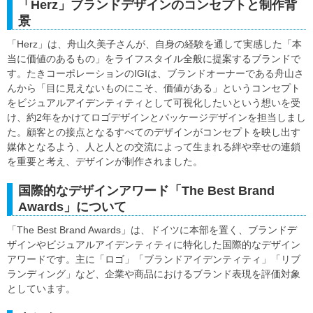
「Herz」ブランドデザインのコンセプトと制作背
景
「Herz」は、舟山久美子さんが、自身の経験を通して実感した「本
当に価値のあるもの」をライフスタイル全般に提案するブランドで
す。たきコーポレーションのIGIは、ブランドオーナーである舟山さ
んから「目に見えないものにこそ、価値がある」というコンセプト
をビジュアルアイデンティティとして可視化したいという想いを受
け、約2年をかけてロゴデザインとパッケージデザインを担当しまし
た。顧客との接点となるすべてのデザインがコンセプトを映し出す
媒体となるよう、人と人との交流によって生まれる絆や幸せの連鎖
を重要と考え、デザインが制作されました。
国際的なデザインアワード「The Best Brand
Awards」について
「The Best Brand Awards」は、ドイツに本部を置く、ブランドデ
ザインやビジュアルアイデンティティに特化した国際的なデザイン
アワードです。主に「ロゴ」「ブランドアイデンティティ」「リブ
ランディング」など、企業や商品におけるブランド表現を評価対象
としています。