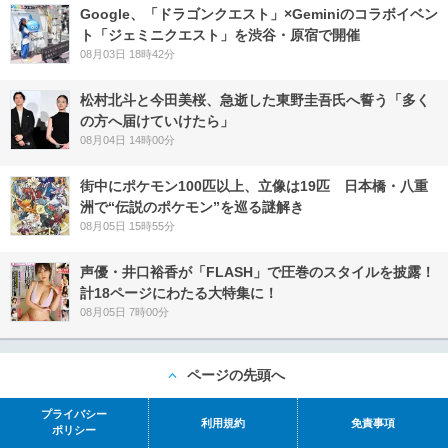
Google、「ドラゴンクエスト」×Geminiのコラボイベン
ト「ジェミニクエスト」を渋谷・原宿で開催
08月03日 18時42分
松村北斗と今田美桜、急逝した東野圭吾氏へ誓う「多く
の方へ届けていけたら」
08月04日 14時00分
街中にポケモン100匹以上、立像は19匹 日本橋・八重
洲で“伝説のポケモン”を巡る謎解き
08月05日 15時55分
声優・井口裕香が「FLASH」で圧巻のスタイルを披露！
計18ページにわたる大特集に！
08月05日 7時00分
ページの先頭へ
プライバシー
利用規約
免責事項
ポリシー