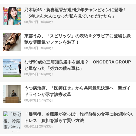
乃木坂46・賀喜遥香が週刊少年チャンピオンに登場！
「5年ぶん大人になった私を見ていただけたら」
08月07日 18時00分
東雲うみ、「スピリッツ」の表紙＆グラビアに登場し妖
艶な雰囲気でファンを魅了！
08月03日 18時00分
なぜ59歳の三浦知良選手を起用？ ONODERA GROUP
と重なった「努力の積み重ね」
08月05日 16時00分
うつ病治療、「医師任せ」から共同意思決定へ 新ガイ
ドラインが示す診療改革
08月03日 17時25分
「帰宅後、冷蔵庫が空っぽ」旅行前後の食事に約5割がス
トレス 負担を減らす賢い方法
08月01日 20時33分