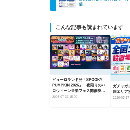
催
こんな記事も読まれています
ピューロランド発「SPOOKY
PUMPKIN 2026」一夜限りのハ
ガチャガ
ロウィーン音楽フェス開催決
国エリア別
定！
2026-07-31 15:00
2026-07-17 