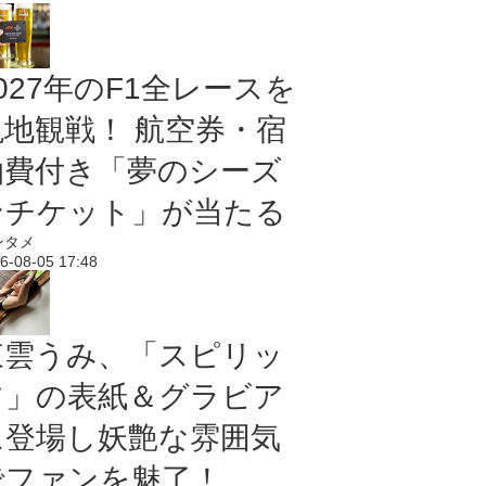
027年のF1全レースを
現地観戦！ 航空券・宿
泊費付き「夢のシーズ
ンチケット」が当たる
ンタメ
6-08-05 17:48
東雲うみ、「スピリッ
ツ」の表紙＆グラビア
に登場し妖艶な雰囲気
でファンを魅了！