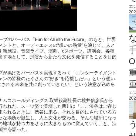
エ
202
パーパス「Fun for All into the Future」のもと、世界
メントと、オーディエンスの“想いの熱量”を通じて、人と
す新施設。音楽ライブ、演劇、eスポーツ、講演会、各種
出す場として、渋谷から新たな文化を発信することを目的
O
プが掲げるパーパスを実現するべく「エンターテイメント
ァンの皆様のたくさんの"好き"を応援したい」という想い
切にされる未来を共に創っていきたい」という決意が込めら
エ
202
ナムコホールディングス 取締役副社長の桃井信彦氏から
行われた。スーツ姿で登壇した西川は「ここ渋谷はご存じ
来られるときに、渋谷に来る。それを目的にされている方
たな場所が誕生し、人と文化が交わる、そんな場所になっ
の地域が持つ力をさらに大きなものに変えていく」と、渋
つ可能性を語った。