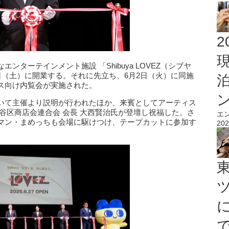
2
ターテインメント施設 「Shibuya LOVEZ（シブヤ
日（土）に開業する。それに先立ち、6月2日（火）に同施
ス向け内覧会が実施された。
いて主催より説明が行われたほか、来賓としてアーティス
谷区商店会連合会 会長 大西賢治氏が登壇し祝福した。さ
エ
マン・まめっちも会場に駆けつけ、テープカットに参加す
202