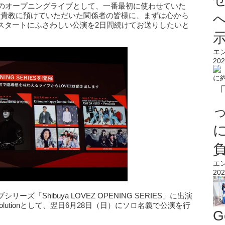
OVEZのオープニングライブとして、一番最初に使わせていた
onと西川貴教に預けていただいた関係者の皆様に、まずは心から
スタートにふさわしい公演を2日間続けてお送りしたいと
エ
202
エ
202
「Shibuya LOVEZ OPENING SERIES」に出演
volutionとして、翌日6月28日（日）にソロ名義で公演を行
G