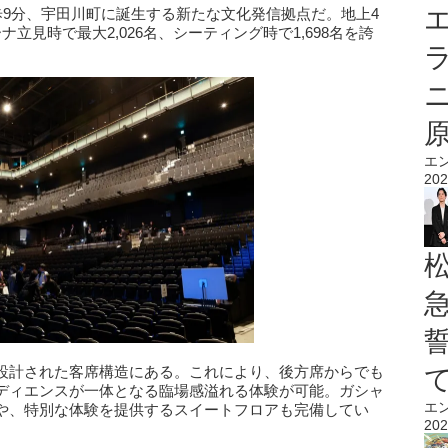
エ
歩9分、宇田川町に誕生する新たな文化発信拠点だ。地上4
立見時で最大2,026名、シーティング時で1,698名を誇
エ
202
設計された客席構造にある。これにより、後方席からでも
ディエンスが一体となる臨場感溢れる体験が可能。ガシャ
エ
や、特別な体験を提供するスイートフロアも完備してい
202