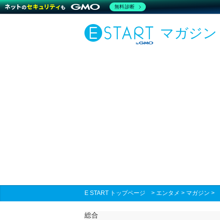
無料診断
マガジン
E START トップページ
>
エンタメ
>
マガジン
総合