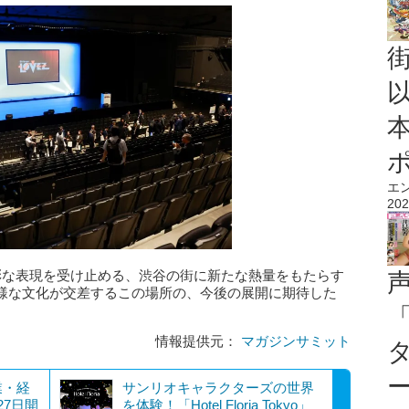
エ
202
彩な表現を受け止める、渋谷の街に新たな熱量をもたらす
様な文化が交差するこの場所の、今後の展開に期待した
情報提供元：
マガジンサミット
業・経
サンリオキャラクターズの世界
27日開
を体験！「Hotel Floria Tokyo」