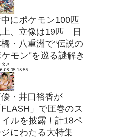
街中にポケモン100匹
以上、立像は19匹 日
本橋・八重洲で“伝説の
ポケモン”を巡る謎解き
ンタメ
6-08-05 15:55
声優・井口裕香が
「FLASH」で圧巻のス
タイルを披露！計18ペ
ージにわたる大特集