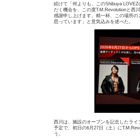
続けて「何よりも、このShibuya L
だく機会を、この度T.M.Revoluti
感謝申し上げます。精一杯、この場所の
思っています」と意気込みを述べた。
西川は、施設のオープンを記念したライブシリーズ
予定で、初日の6月27日（土）にT.M.Re
う。