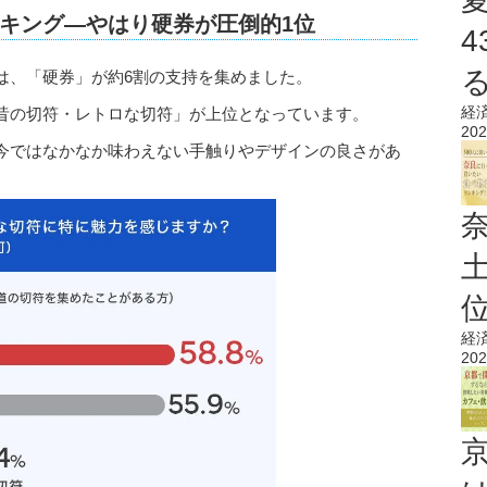
キング―やはり硬券が圧倒的1位
は、「硬券」が約6割の支持を集めました。
経
昔の切符・レトロな切符」が上位となっています。
202
今ではなかなか味わえない手触りやデザインの良さがあ
経
202