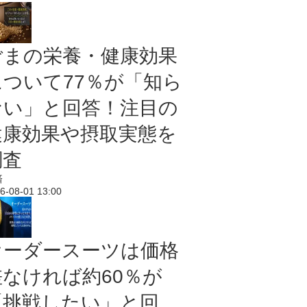
ごまの栄養・健康効果
について77％が「知ら
ない」と回答！注目の
健康効果や摂取実態を
調査
済
6-08-01 13:00
オーダースーツは価格
差なければ約60％が
「挑戦したい」と回