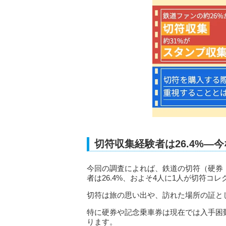
切符収集経験者は26.4%―
今回の調査によれば、鉄道の切符（硬券
者は26.4%、およそ4人に1人が切符コ
切符は旅の思い出や、訪れた場所の証と
特に硬券や記念乗車券は現在では入手困
ります。