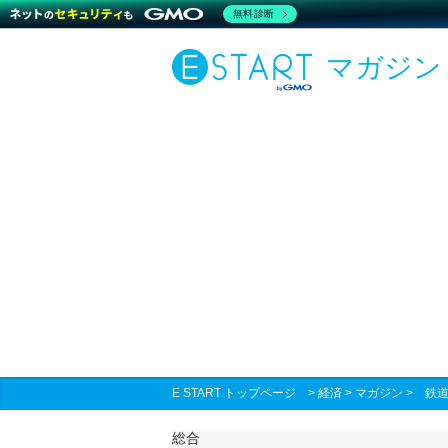
無料診断
マガジン
E START トップページ
>
経済
>
マガジン
>
鉄
総合