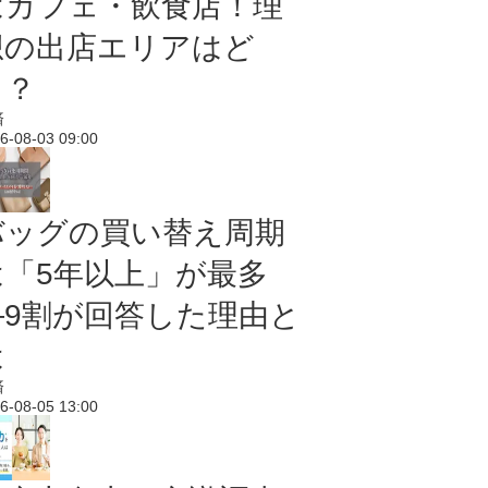
はカフェ・飲食店！理
想の出店エリアはど
こ？
済
6-08-03 09:00
バッグの買い替え周期
は「5年以上」が最多
―9割が回答した理由と
は
済
6-08-05 13:00