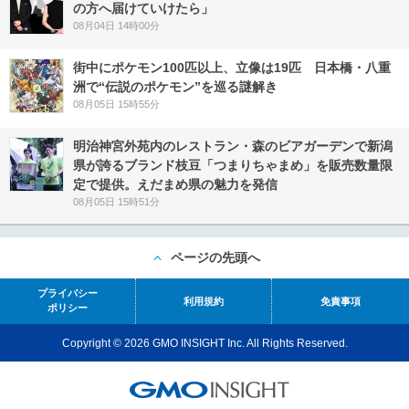
の方へ届けていけたら」
08月04日 14時00分
街中にポケモン100匹以上、立像は19匹 日本橋・八重
洲で“伝説のポケモン”を巡る謎解き
08月05日 15時55分
明治神宮外苑内のレストラン・森のビアガーデンで新潟
県が誇るブランド枝豆「つまりちゃまめ」を販売数量限
定で提供。えだまめ県の魅力を発信
08月05日 15時51分
ページの先頭へ
プライバシー
利用規約
免責事項
ポリシー
Copyright © 2026 GMO INSIGHT Inc. All Rights Reserved.