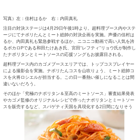
写真）左：佳村はるか 右：内田真礼
注目の対決ステージは4月29日午後1時より。超料理ブース内やステ
ージにてナポリたんとミート総帥の対決企画を実施。声優の佳村は
るか、内田真礼も緊急参戦するほか、ニコニコ動画で高い人気を誇
るボカロPである和田たけあき氏、宮田“レフティ”リョウ氏が制作し
たナポリタンとミートソースの応援ソングもお披露目される。
超料理ブース内のカゴメブースエリアでは、トップコスプレイヤー
による撮影会を実施。ナポリたんコスを山吹りょう、ミート総帥コ
スを火将ロシエルが担当する。この日一番熱い催しになることは間
違いないだろう。
そのほか「究極のナポリタン＆至高のミートソース」審査結果発表
やカゴメ監修のオリジナルレシピで作ったナポリタンとミートソー
スを販売するなど、スパゲティ天国を具現化する2日間になりそう