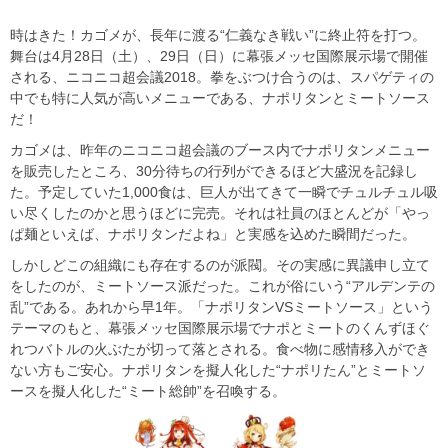
時はきた！カゴメが、長年に渡る“仁義なき戦い”に終止符を打つ。
舞台は4月28日（土）、29日（日）に幕張メッセ国際展示場で開催
される、ニコニコ超会議2018。拳をぶつけ合うのは、スパゲティの
中でも特に人気が高いメニューである、ナポリタンとミートソース
だ！
カゴメは、昨年のニコニコ超会議のブース内でナポリタンメニュー
を販売したところ、30分待ちの行列ができるほど大盛況を記録し
た。予定していた1,000食は、巨人が出てきて一瞬でチュルチュル吸
い尽くしたのかと思うほどに完売。それは社員のほとんどが「やっ
ぱ麺といえば、ナポリタンだよね」と実感を込めた瞬間だった。
しかしどこの組織にも存在するのが派閥。その実感に異議申し立て
をしたのが、ミートソース派だった。これが俗にいう“アルデンテの
乱”である。あれから早1年。「ナポリタンVSミートソース」という
テーマのもと、幕張メッセ国際展示場でナポとミートのくんずほぐ
れつバトルの火ぶたが切って落とされる。食べ物に感情移入ができ
ない方もご安心。ナポリタンを擬人化した“ナポリたん”とミートソ
ースを擬人化した“ミート総帥”を召喚する。