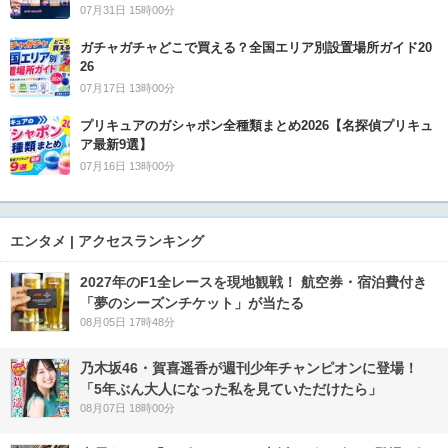
07月31日 15時00分
ガチャガチャどこで買える？全国エリア別設置場所ガイド20
26
07月17日 13時00分
プリキュアのガシャポン全種類まとめ2026【名探偵プリキュ
ア最新9選】
07月16日 13時00分
エンタメ | アクセスランキング
2027年のF1全レースを現地観戦！ 航空券・宿泊費付き
「夢のシーズンチケット」が当たる
08月05日 17時48分
乃木坂46・賀喜遥香が週刊少年チャンピオンに登場！
「5年ぶん大人になった私を見ていただけたら」
08月07日 18時00分