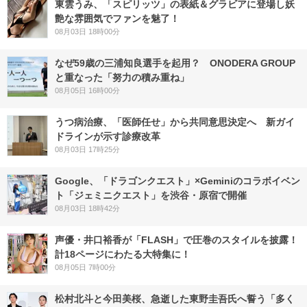
東雲うみ、「スピリッツ」の表紙＆グラビアに登場し妖
艶な雰囲気でファンを魅了！
08月03日 18時00分
なぜ59歳の三浦知良選手を起用？ ONODERA GROUP
と重なった「努力の積み重ね」
08月05日 16時00分
うつ病治療、「医師任せ」から共同意思決定へ 新ガイ
ドラインが示す診療改革
08月03日 17時25分
Google、「ドラゴンクエスト」×Geminiのコラボイベン
ト「ジェミニクエスト」を渋谷・原宿で開催
08月03日 18時42分
声優・井口裕香が「FLASH」で圧巻のスタイルを披露！
計18ページにわたる大特集に！
08月05日 7時00分
松村北斗と今田美桜、急逝した東野圭吾氏へ誓う「多く