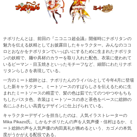
ナポリたんとは、前回の『ニコニコ超会議』開催時にナポリタンの
魅力を伝える妖精としてお披露目したキャラクター。みんなのココ
ロとおなかをナポリタンでいっぱいにするために生まれたナポリタ
ンの妖精で、麺や具材のカラーを取り入れた配色、衣装に使われて
いるピーマン・目玉焼きといったモチーフなど、細部にわたりナポ
リタンらしさを表現している。
一方のミート総帥とは、ナポリたんのライバルとして今年4月に登場
した新キャラクター。ミートソースのすばらしさを伝えるために生
まれたミートソースの精霊で、髪の色は茹でたてのつやつやもちも
ちしたパスタ色、衣装はミートソースの赤と茶色をベースに総帥の
名にふさわしい高貴なデザインに仕上げられている。
キャラクターデザインを担当したのは、人気イラストレーターの
Mika Pikazo氏。しかもナポリたんの声を人気声優・佳村はるか、ミ
ート総帥の声を人気声優の内田真礼が務めるという、カゴメの本気
度がうかがえる配役である。