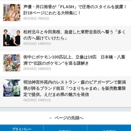
声優・井口裕香が「FLASH」で圧巻のスタイルを披露！
計18ページにわたる大特集に！
08月05日 7時00分
松村北斗と今田美桜、急逝した東野圭吾氏へ誓う「多く
の方へ届けていけたら」
08月04日 14時00分
街中にポケモン100匹以上、立像は19匹 日本橋・八重
洲で“伝説のポケモン”を巡る謎解き
08月05日 15時55分
明治神宮外苑内のレストラン・森のビアガーデンで新潟
県が誇るブランド枝豆「つまりちゃまめ」を販売数量限
定で提供。えだまめ県の魅力を発信
08月05日 15時51分
ページの先頭へ
プライバシー