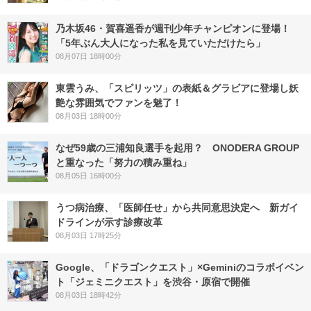
乃木坂46・賀喜遥香が週刊少年チャンピオンに登場！
「5年ぶん大人になった私を見ていただけたら」
08月07日 18時00分
東雲うみ、「スピリッツ」の表紙＆グラビアに登場し妖
艶な雰囲気でファンを魅了！
08月03日 18時00分
なぜ59歳の三浦知良選手を起用？ ONODERA GROUP
と重なった「努力の積み重ね」
08月05日 16時00分
うつ病治療、「医師任せ」から共同意思決定へ 新ガイ
ドラインが示す診療改革
08月03日 17時25分
Google、「ドラゴンクエスト」×Geminiのコラボイベン
ト「ジェミニクエスト」を渋谷・原宿で開催
08月03日 18時42分