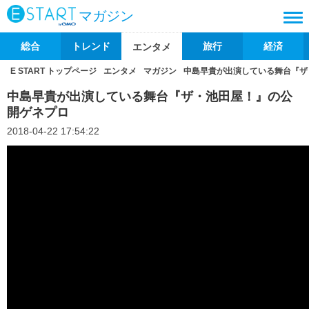
マガジン
総合
トレンド
旅行
経済
エンタメ
E START トップページ
エンタメ
マガジン
中島早貴が出演している舞台『ザ
中島早貴が出演している舞台『ザ・池田屋！』の公
開ゲネプロ
2018-04-22 17:54:22