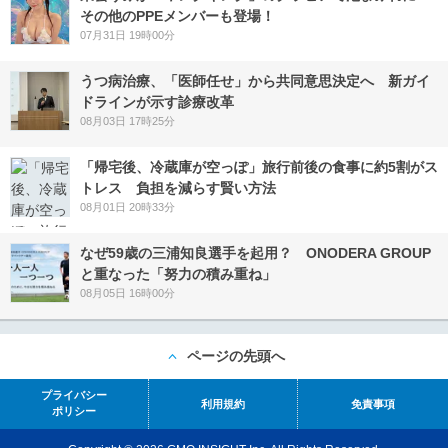
その他のPPEメンバーも登場！
07月31日 19時00分
うつ病治療、「医師任せ」から共同意思決定へ 新ガイ
ドラインが示す診療改革
08月03日 17時25分
「帰宅後、冷蔵庫が空っぽ」旅行前後の食事に約5割がス
トレス 負担を減らす賢い方法
08月01日 20時33分
なぜ59歳の三浦知良選手を起用？ ONODERA GROUP
と重なった「努力の積み重ね」
08月05日 16時00分
ページの先頭へ
プライバシー
利用規約
免責事項
ポリシー