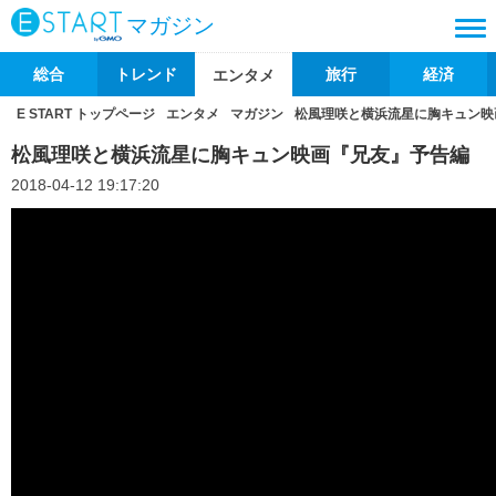
マガジン
総合
トレンド
旅行
経済
エンタメ
E START トップページ
エンタメ
マガジン
松風理咲と横浜流星に胸キュン映
松風理咲と横浜流星に胸キュン映画『兄友』予告編
2018-04-12 19:17:20