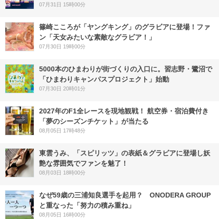
07月31日 15時00分
篠崎こころが「ヤングキング」のグラビアに登場！ファ
ン「天女みたいな素敵なグラビア！」
07月30日 19時00分
5000本のひまわりが街づくりの入口に。習志野・鷺沼で
「ひまわりキャンパスプロジェクト」始動
07月30日 20時01分
2027年のF1全レースを現地観戦！ 航空券・宿泊費付き
「夢のシーズンチケット」が当たる
08月05日 17時48分
東雲うみ、「スピリッツ」の表紙＆グラビアに登場し妖
艶な雰囲気でファンを魅了！
08月03日 18時00分
なぜ59歳の三浦知良選手を起用？ ONODERA GROUP
と重なった「努力の積み重ね」
08月05日 16時00分