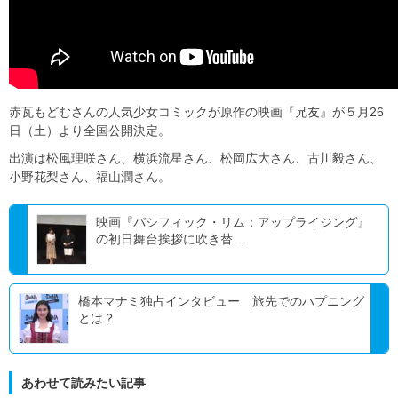
赤瓦もどむさんの人気少女コミックが原作の映画『兄友』が５月26
日（土）より全国公開決定。
出演は松風理咲さん、横浜流星さん、松岡広大さん、古川毅さん、
小野花梨さん、福山潤さん。
映画『パシフィック・リム：アップライジング』
の初日舞台挨拶に吹き替...
橋本マナミ独占インタビュー 旅先でのハプニング
とは？
あわせて読みたい記事