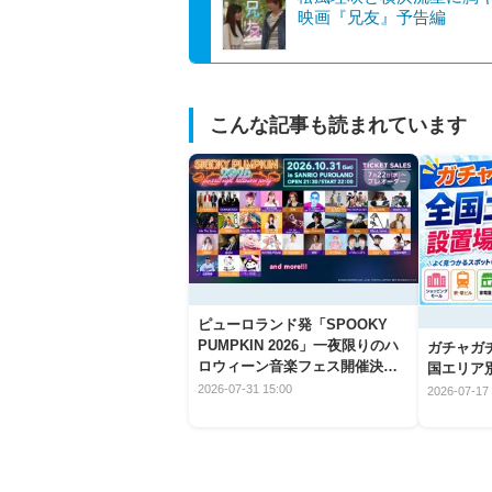
映画『兄友』予告編
こんな記事も読まれています
ピューロランド発「SPOOKY
PUMPKIN 2026」一夜限りのハ
ガチャガ
ロウィーン音楽フェス開催決
国エリア別
定！
2026-07-31 15:00
2026-07-17 