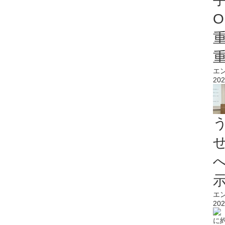
O
エ
202
エ
202