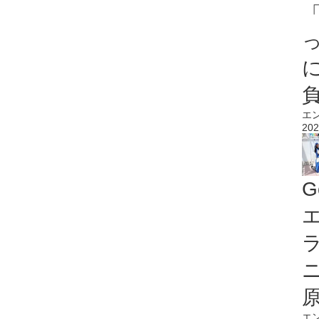
エ
202
G
エ
エ