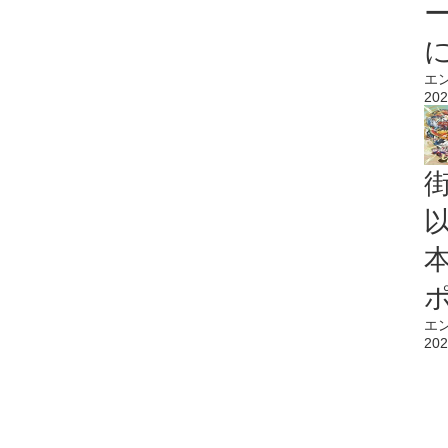
エ
202
エ
202