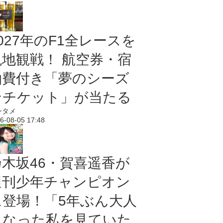
027年のF1全レースを
現地観戦！ 航空券・宿
泊費付き「夢のシーズ
ンチケット」が当たる
ンタメ
6-08-05 17:48
乃木坂46・賀喜遥香が
週刊少年チャンピオン
に登場！「5年ぶん大人
になった私を見ていた