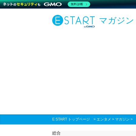
無料診断
マガジン
E START トップページ
>
エンタメ
>
マガジン
総合