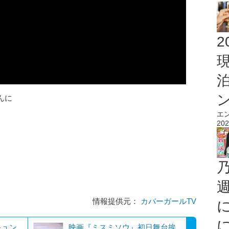
2
んに
エ
202
情報提供元：
カバーガールTV
キュン
映画『ミスミソウ』初日舞台挨