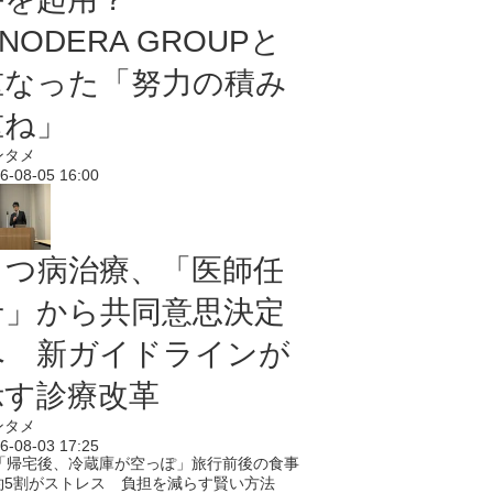
NODERA GROUPと
重なった「努力の積み
重ね」
ンタメ
6-08-05 16:00
うつ病治療、「医師任
せ」から共同意思決定
へ 新ガイドラインが
示す診療改革
ンタメ
6-08-03 17:25