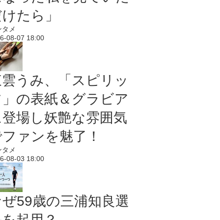
だけたら」
ンタメ
6-08-07 18:00
東雲うみ、「スピリッ
ツ」の表紙＆グラビア
に登場し妖艶な雰囲気
でファンを魅了！
ンタメ
6-08-03 18:00
なぜ59歳の三浦知良選
手を起用？