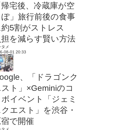
「帰宅後、冷蔵庫が空
っぽ」旅行前後の食事
に約5割がストレス
負担を減らす賢い方法
ンタメ
6-08-01 20:33
oogle、「ドラゴンク
スト」×Geminiのコ
ラボイベント「ジェミ
ニクエスト」を渋谷・
原宿で開催
ンタメ