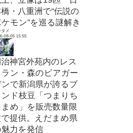
本橋・八重洲で“伝説の
ポケモン”を巡る謎解き
ンタメ
6-08-05 15:55
明治神宮外苑内のレス
トラン・森のビアガー
デンで新潟県が誇るブ
ランド枝豆「つまりち
ゃまめ」を販売数量限
定で提供。えだまめ県
の魅力を発信