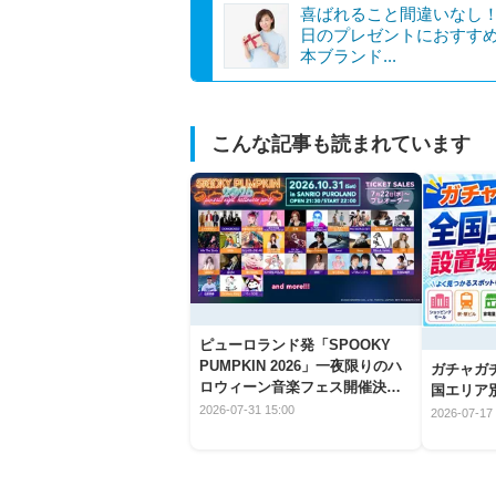
喜ばれること間違いなし
日のプレゼントにおすす
本ブランド...
こんな記事も読まれています
ピューロランド発「SPOOKY
PUMPKIN 2026」一夜限りのハ
ガチャガ
ロウィーン音楽フェス開催決
国エリア別
定！
2026-07-31 15:00
2026-07-17 