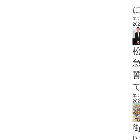
エ
202
エ
202