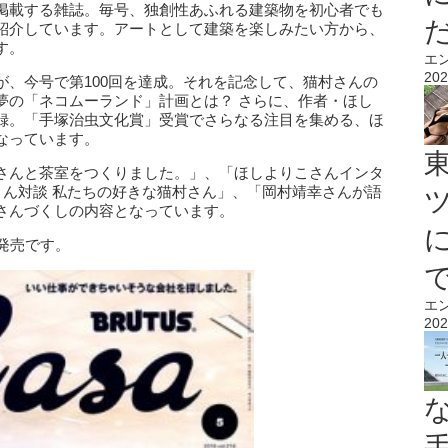
掲載する雑誌。毎号、独創性あふれる建築物を初心者でも
紹介しています。アートとして建築を楽しみたい方から、
す。
エ
202
が、今号で第100回を達成。それを記念して、猫村さんの
夢の「ネコムーランド」計画とは？ さらに、作者・ほし
録。「手塚治虫文化賞」受賞でさらなる注目を集める、ほ
なっています。
さんと茶室をつくりました。」、「ほしよりこさんインタ
さん対談 私たちの好きな猫村さん」、「岡村靖幸さんが語
さんづくしの内容となっています。
）発売です。
エ
202