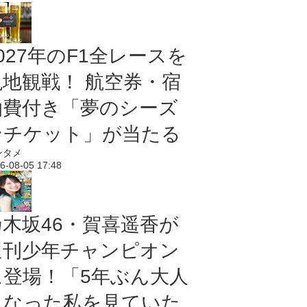
027年のF1全レースを
現地観戦！ 航空券・宿
泊費付き「夢のシーズ
ンチケット」が当たる
ンタメ
6-08-05 17:48
乃木坂46・賀喜遥香が
週刊少年チャンピオン
に登場！「5年ぶん大人
になった私を見ていた