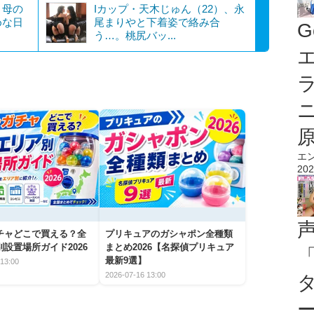
！母の
Iカップ・天木じゅん（22）、永
めな日
尾まりやと下着姿で絡み合
G
う…。桃尻バッ...
エ
エ
202
チャどこで買える？全
プリキュアのガシャポン全種類
設置場所ガイド2026
まとめ2026【名探偵プリキュア
最新9選】
13:00
2026-07-16 13:00