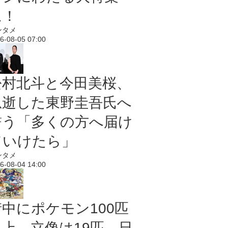
に！
ンタメ
6-08-05 07:00
松村北斗と今田美桜、
急逝した東野圭吾氏へ
誓う「多くの方へ届け
ていけたら」
ンタメ
6-08-04 14:00
街中にポケモン100匹
以上、立像は19匹 日