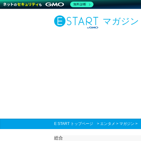
無料診断
マガジン
E START トップページ
>
エンタメ
>
マガジン
総合