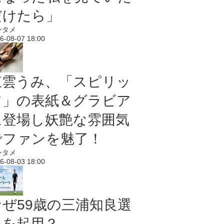
だけたら」
ンタメ
6-08-07 18:00
東雲うみ、「スピリッ
ツ」の表紙＆グラビア
に登場し妖艶な雰囲気
でファンを魅了！
ンタメ
6-08-03 18:00
なぜ59歳の三浦知良選
手を起用？