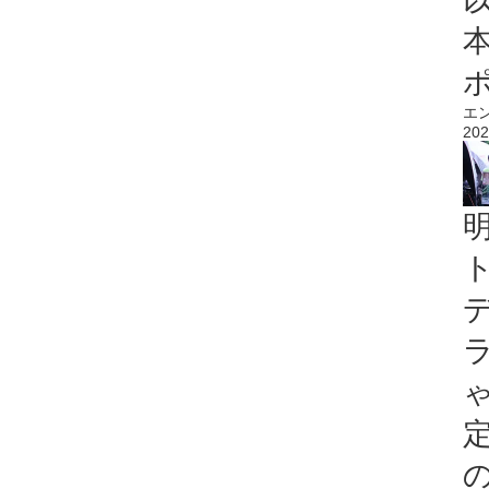
エ
202