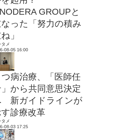
NODERA GROUPと
重なった「努力の積み
重ね」
ンタメ
6-08-05 16:00
うつ病治療、「医師任
せ」から共同意思決定
へ 新ガイドラインが
示す診療改革
ンタメ
6-08-03 17:25