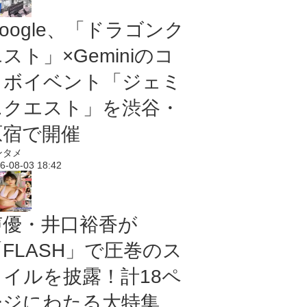
oogle、「ドラゴンク
スト」×Geminiのコ
ラボイベント「ジェミ
ニクエスト」を渋谷・
原宿で開催
ンタメ
6-08-03 18:42
声優・井口裕香が
「FLASH」で圧巻のス
タイルを披露！計18ペ
ージにわたる大特集