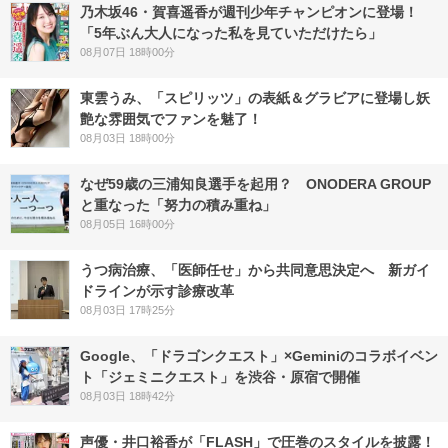
乃木坂46・賀喜遥香が週刊少年チャンピオンに登場！
「5年ぶん大人になった私を見ていただけたら」
08月07日 18時00分
東雲うみ、「スピリッツ」の表紙＆グラビアに登場し妖
艶な雰囲気でファンを魅了！
08月03日 18時00分
なぜ59歳の三浦知良選手を起用？ ONODERA GROUP
と重なった「努力の積み重ね」
08月05日 16時00分
うつ病治療、「医師任せ」から共同意思決定へ 新ガイ
ドラインが示す診療改革
08月03日 17時25分
Google、「ドラゴンクエスト」×Geminiのコラボイベン
ト「ジェミニクエスト」を渋谷・原宿で開催
08月03日 18時42分
声優・井口裕香が「FLASH」で圧巻のスタイルを披露！