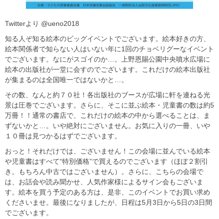
Twitterより @ueno2018
知る人ぞ知る絵本のビッグイベントでございます。絵本好きの方、
絵本関係者で知らない人はいない年に1回のチョベリグーなイベント
でございます。なにがスゴイのか…。上野恩賜公園中央噴水広場に
絵本の出版社が一堂に会すのでございます。これだけの絵本出版社
が集まるのは全国唯一ではないかと…。
その数、なんと約７０社！各出版社のブースが広場に軒を連ねる光
景は圧巻でございます。さらに、そこに並ぶ絵本・児童書の数は約5
万冊！！通常の書店で、これだけの絵本の中から選べることは、ま
ずないかと…。いや絶対にございません。お気に入りの一冊、いや
１０冊は見つかるはずでございます。
おっと！それだけでは、ございません！この会場に並んでいる絵本
や児童書はすべて“特別価格”で買えるのでございます（ほぼ２割引
き。もちろん中古ではございません）。さらに、こちらの会場で
は、お話会や読み聞かせ、人気作家様によるサイン会もございま
す。絵本を買う予定のある方は、是非、このイベントでお買い求め
くださいませ。最後になりましたが、日程は5月3日から5日の3日間
でございます。