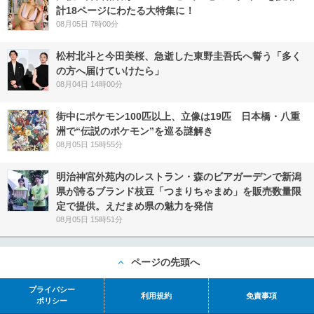
計18ページにわたる大特集に！
08月05日 7時00分
松村北斗と今田美桜、急逝した東野圭吾氏へ誓う「多く
の方へ届けていけたら」
08月04日 14時00分
街中にポケモン100匹以上、立像は19匹 日本橋・八重
洲で“伝説のポケモン”を巡る謎解き
08月05日 15時55分
明治神宮外苑内のレストラン・森のビアガーデンで新潟
県が誇るブランド枝豆「つまりちゃまめ」を販売数量限
定で提供。えだまめ県の魅力を発信
08月05日 15時51分
ページの先頭へ
プライバシー
利用規約
免責事項
ポリシー