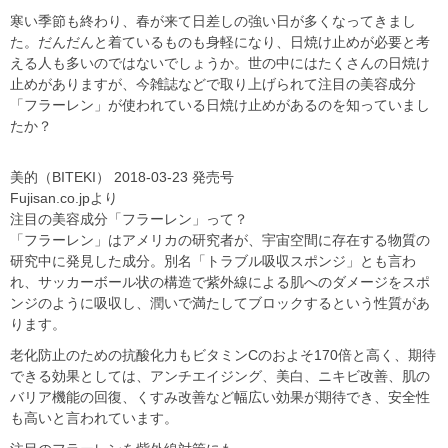
寒い季節も終わり、春が来て日差しの強い日が多くなってきまし
た。だんだんと着ているものも身軽になり、日焼け止めが必要と考
える人も多いのではないでしょうか。世の中にはたくさんの日焼け
止めがありますが、今雑誌などで取り上げられて注目の美容成分
「フラーレン」が使われている日焼け止めがあるのを知っていまし
たか？
美的（BITEKI） 2018-03-23 発売号
Fujisan.co.jpより
注目の美容成分「フラーレン」って？
「フラーレン」はアメリカの研究者が、宇宙空間に存在する物質の
研究中に発見した成分。別名「トラブル吸収スポンジ」とも言わ
れ、サッカーボール状の構造で紫外線による肌へのダメージをスポ
ンジのように吸収し、潤いで満たしてブロックするという性質があ
ります。
老化防止のための抗酸化力もビタミンCのおよそ170倍と高く、期待
できる効果としては、アンチエイジング、美白、ニキビ改善、肌の
バリア機能の回復、くすみ改善など幅広い効果が期待でき、安全性
も高いと言われています。