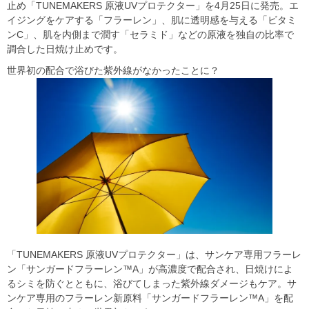
止め「TUNEMAKERS 原液UVプロテクター」を4月25日に発売。エ
イジングをケアする「フラーレン」、肌に透明感を与える「ビタミ
ンC」、肌を内側まで潤す「セラミド」などの原液を独自の比率で
調合した日焼け止めです。
世界初の配合で浴びた紫外線がなかったことに？
「TUNEMAKERS 原液UVプロテクター」は、サンケア専用フラーレ
ン「サンガードフラーレン™A」が高濃度で配合され、日焼けによ
るシミを防ぐとともに、浴びてしまった紫外線ダメージもケア。サ
ンケア専用のフラーレン新原料「サンガードフラーレン™A」を配