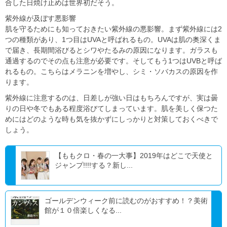
合した日焼け止めは世界初だそう。
紫外線が及ぼす悪影響
肌を守るためにも知っておきたい紫外線の悪影響。まず紫外線には2
つの種類があり、1つ目はUVAと呼ばれるもの。UVAは肌の奥深くま
で届き、長期間浴びるとシワやたるみの原因になります。ガラスも
通過するのでその点も注意が必要です。そしてもう1つはUVBと呼ば
れるもの。こちらはメラニンを増やし、シミ・ソバカスの原因を作
ります。
紫外線に注意するのは、日差しが強い日はもちろんですが、実は曇
りの日や冬でもある程度浴びてしまっています。肌を美しく保つた
めにはどのような時も気を抜かずにしっかりと対策しておくべきで
しょう。
【ももクロ・春の一大事】2019年はどこで天使と
ジャンプ!!!!する？新し...
ゴールデンウィーク前に読むのがおすすめ！？美術
館が１０倍楽しくなる...