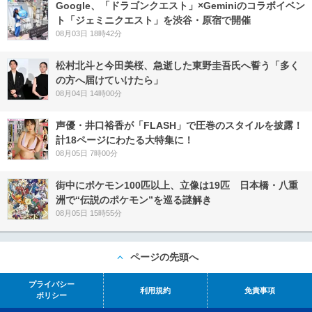
Google、「ドラゴンクエスト」×Geminiのコラボイベン
ト「ジェミニクエスト」を渋谷・原宿で開催
08月03日 18時42分
松村北斗と今田美桜、急逝した東野圭吾氏へ誓う「多く
の方へ届けていけたら」
08月04日 14時00分
声優・井口裕香が「FLASH」で圧巻のスタイルを披露！
計18ページにわたる大特集に！
08月05日 7時00分
街中にポケモン100匹以上、立像は19匹 日本橋・八重
洲で“伝説のポケモン”を巡る謎解き
08月05日 15時55分
ページの先頭へ
プライバシー
利用規約
免責事項
ポリシー