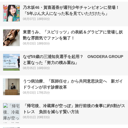
乃木坂46・賀喜遥香が週刊少年チャンピオンに登場！
「5年ぶん大人になった私を見ていただけたら」
08月07日 18時00分
東雲うみ、「スピリッツ」の表紙＆グラビアに登場し妖
艶な雰囲気でファンを魅了！
08月03日 18時00分
なぜ59歳の三浦知良選手を起用？ ONODERA GROUP
と重なった「努力の積み重ね」
08月05日 16時00分
うつ病治療、「医師任せ」から共同意思決定へ 新ガイ
ドラインが示す診療改革
08月03日 17時25分
「帰宅後、冷蔵庫が空っぽ」旅行前後の食事に約5割がス
トレス 負担を減らす賢い方法
08月01日 20時33分