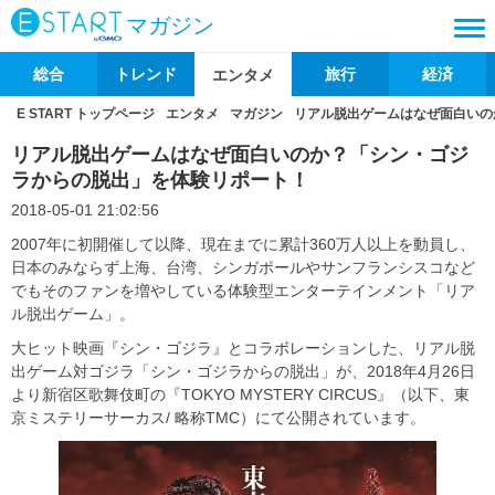
マガジン
総合
トレンド
旅行
経済
エンタメ
E START トップページ
エンタメ
マガジン
リアル脱出ゲームはなぜ面白いの
リアル脱出ゲームはなぜ面白いのか？「シン・ゴジ
ラからの脱出」を体験リポート！
2018-05-01 21:02:56
2007年に初開催して以降、現在までに累計360万人以上を動員し、
日本のみならず上海、台湾、シンガポールやサンフランシスコなど
でもそのファンを増やしている体験型エンターテインメント「リア
ル脱出ゲーム」。
大ヒット映画『シン・ゴジラ』とコラボレーションした、リアル脱
出ゲーム対ゴジラ「シン・ゴジラからの脱出」が、2018年4月26日
より新宿区歌舞伎町の『TOKYO MYSTERY CIRCUS』（以下、東
京ミステリーサーカス/ 略称TMC）にて公開されています。