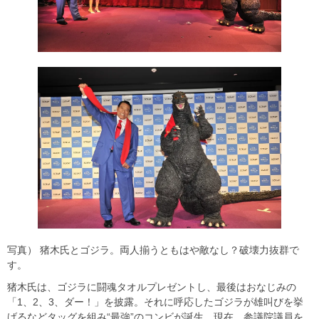
写真） 猪木氏とゴジラ。両人揃うともはや敵なし？破壊力抜群で
す。
猪木氏は、ゴジラに闘魂タオルプレゼントし、最後はおなじみの
「1、2、3、ダー！」を披露。それに呼応したゴジラが雄叫びを挙
げるなどタッグを組み“最強”のコンビが誕生。現在、参議院議員を