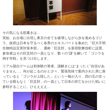
その気になる筋書きは…
突如、お台場に出現し東京の全てを破壊しながら歩を進めるゴジ
ラ。政府は日本を守るべく各界のエキスパートを集めた「巨大不明
生物特設災害対策本部」、通称「巨災対」を新宿歌舞伎町に設置。
参加者はその巨災対の一員となり、数々の“謎”を解いて「ゴジラを
倒す作戦」を見つけ出します。
リアル脱出ゲームは初体験の筆者。謎解きには“まったく”自信があ
りません…。何が起こるのかと少々、緊張気味で案内された席に座
っていると「ゴジラが上陸した」という一報が入り、四の五の言っ
ている暇もなく「巨災対」の一員として日本の存亡をかけた戦いに
参戦することに。ひええええ…