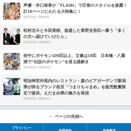
声優・井口裕香が「FLASH」で圧巻のスタイルを披露！
計18ページにわたる大特集に！
08月05日 7時00分
松村北斗と今田美桜、急逝した東野圭吾氏へ誓う「多く
の方へ届けていけたら」
08月04日 14時00分
街中にポケモン100匹以上、立像は19匹 日本橋・八重
洲で“伝説のポケモン”を巡る謎解き
08月05日 15時55分
明治神宮外苑内のレストラン・森のビアガーデンで新潟
県が誇るブランド枝豆「つまりちゃまめ」を販売数量限
定で提供。えだまめ県の魅力を発信
08月05日 15時51分
ページの先頭へ
プライバシー
利用規約
免責事項