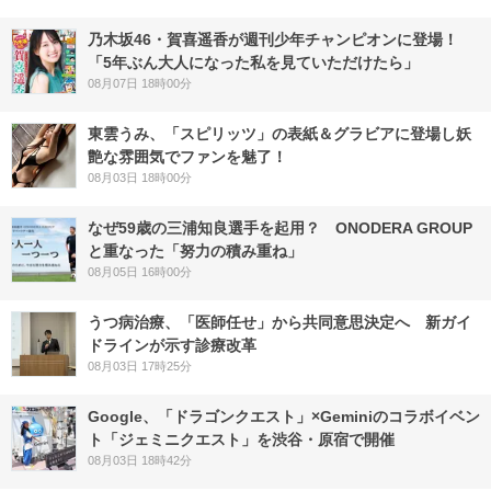
乃木坂46・賀喜遥香が週刊少年チャンピオンに登場！
「5年ぶん大人になった私を見ていただけたら」
08月07日 18時00分
東雲うみ、「スピリッツ」の表紙＆グラビアに登場し妖
艶な雰囲気でファンを魅了！
08月03日 18時00分
なぜ59歳の三浦知良選手を起用？ ONODERA GROUP
と重なった「努力の積み重ね」
08月05日 16時00分
うつ病治療、「医師任せ」から共同意思決定へ 新ガイ
ドラインが示す診療改革
08月03日 17時25分
Google、「ドラゴンクエスト」×Geminiのコラボイベン
ト「ジェミニクエスト」を渋谷・原宿で開催
08月03日 18時42分