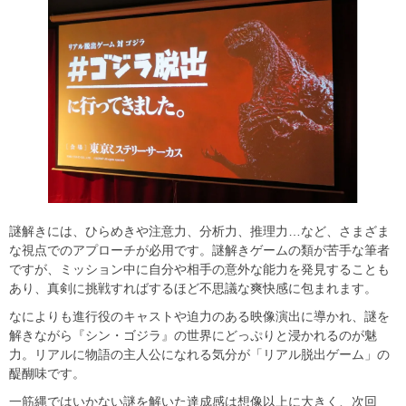
謎解きには、ひらめきや注意力、分析力、推理力…など、さまざま
な視点でのアプローチが必用です。謎解きゲームの類が苦手な筆者
ですが、ミッション中に自分や相手の意外な能力を発見することも
あり、真剣に挑戦すればするほど不思議な爽快感に包まれます。
なによりも進行役のキャストや迫力のある映像演出に導かれ、謎を
解きながら『シン・ゴジラ』の世界にどっぷりと浸かれるのが魅
力。リアルに物語の主人公になれる気分が「リアル脱出ゲーム」の
醍醐味です。
一筋縄ではいかない謎を解いた達成感は想像以上に大きく、次回