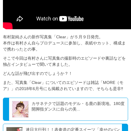
有村架純さんの新作写真集「Clear」が５月９日発売。
本作は有村さん自らプロデュースに参加し、表紙やカット、構成ま
で携わったとの事。
そこで今回は有村さんに写真集の撮影時のエピソードや裏話などを
独占インタビューで聞いて来ました。
どんな話が飛び出すのでしょうか？！
また、写真集「Clear」についてのエピソードは雑誌「MORE（モ
ア）」の2018年6月号にも掲載されていますので、そちらも是非‼
カサネテクで話題のモデル・る鹿の新境地。180度
開脚指ダンスに自らの美...
連日大行列！！表参道の定番スイーツ「幸せのパン