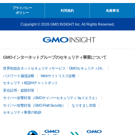
プライバシー
利用規約
免責事項
ポリシー
Copyright © 2026 GMO INSIGHT Inc. All Rights Reserved.
GMOインターネットグループのセキュリティ事業について
世界初総合ネットセキュリティサービス「GMOセキュリティ24」
パスワード漏洩診断
Webサイトリスク診断
セキュリティ相談AIチャットボット
実在証明・盗聴対策
サイバー攻撃対策（GMOサイバーセキュリティ byイエラエ）
サイバー攻撃対策（GMO Flatt Security）
なりすまし対策
セキュリティ事業の軌跡