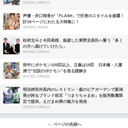
08月03日 18時42分
声優・井口裕香が「FLASH」で圧巻のスタイルを披露！
計18ページにわたる大特集に！
08月05日 7時00分
松村北斗と今田美桜、急逝した東野圭吾氏へ誓う「多く
の方へ届けていけたら」
08月04日 14時00分
街中にポケモン100匹以上、立像は19匹 日本橋・八重
洲で“伝説のポケモン”を巡る謎解き
08月05日 15時55分
明治神宮外苑内のレストラン・森のビアガーデンで新潟
県が誇るブランド枝豆「つまりちゃまめ」を販売数量限
定で提供。えだまめ県の魅力を発信
08月05日 15時51分
ページの先頭へ