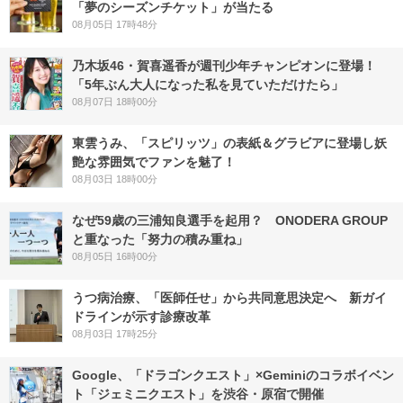
「夢のシーズンチケット」が当たる
08月05日 17時48分
乃木坂46・賀喜遥香が週刊少年チャンピオンに登場！
「5年ぶん大人になった私を見ていただけたら」
08月07日 18時00分
東雲うみ、「スピリッツ」の表紙＆グラビアに登場し妖
艶な雰囲気でファンを魅了！
08月03日 18時00分
なぜ59歳の三浦知良選手を起用？ ONODERA GROUP
と重なった「努力の積み重ね」
08月05日 16時00分
うつ病治療、「医師任せ」から共同意思決定へ 新ガイ
ドラインが示す診療改革
08月03日 17時25分
Google、「ドラゴンクエスト」×Geminiのコラボイベン
ト「ジェミニクエスト」を渋谷・原宿で開催