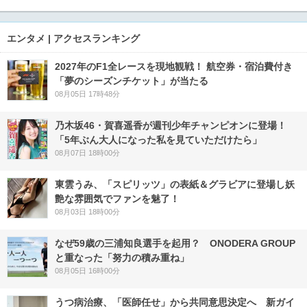
エンタメ | アクセスランキング
2027年のF1全レースを現地観戦！ 航空券・宿泊費付き
「夢のシーズンチケット」が当たる
08月05日 17時48分
乃木坂46・賀喜遥香が週刊少年チャンピオンに登場！
「5年ぶん大人になった私を見ていただけたら」
08月07日 18時00分
東雲うみ、「スピリッツ」の表紙＆グラビアに登場し妖
艶な雰囲気でファンを魅了！
08月03日 18時00分
なぜ59歳の三浦知良選手を起用？ ONODERA GROUP
と重なった「努力の積み重ね」
08月05日 16時00分
うつ病治療、「医師任せ」から共同意思決定へ 新ガイ