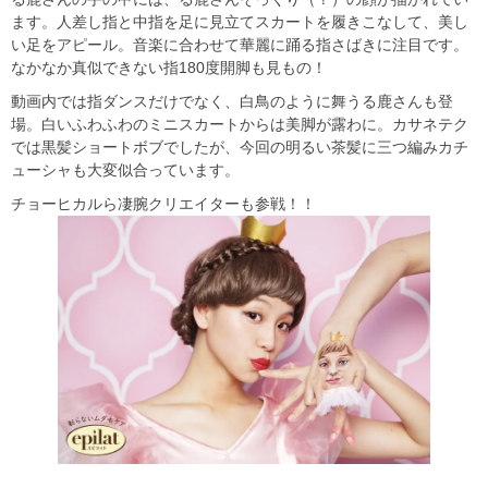
ます。人差し指と中指を足に見立てスカートを履きこなして、美し
い足をアピール。音楽に合わせて華麗に踊る指さばきに注目です。
なかなか真似できない指180度開脚も見もの！
動画内では指ダンスだけでなく、白鳥のように舞うる鹿さんも登
場。白いふわふわのミニスカートからは美脚が露わに。カサネテク
では黒髪ショートボブでしたが、今回の明るい茶髪に三つ編みカチ
ューシャも大変似合っています。
チョーヒカルら凄腕クリエイターも参戦！！