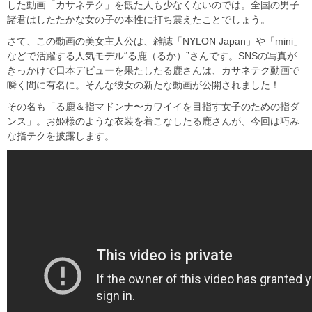
した動画「カサネテク」を観た人も少なくないのでは。全国の男子
諸君はしたたかな女の子の本性に打ち震えたことでしょう。
さて、この動画の美女主人公は、雑誌「NYLON Japan」や「mini」
などで活躍する人気モデル“る鹿（るか）”さんです。SNSの写真が
きっかけで日本デビューを果たしたる鹿さんは、カサネテク動画で
瞬く間に有名に。そんな彼女の新たな動画が公開されました！
その名も「る鹿＆指マドンナ〜カワイイを目指す女子のための指ダ
ンス」。お姫様のような衣装を着こなしたる鹿さんが、今回は巧み
な指テクを披露します。