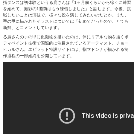
指ダンスは初体験というる鹿さんは「1ヶ月前くらいから徐々に練習
を始めて、撮影の1週前はもう練習しました」と話します。今後、挑
戦したいことは演技で、様々な役を演じてみたいのだとか。また、
手の甲に描かれたイラストについては「初めてだったので、とても
新鮮」とコメントしています。
る鹿さんの手の甲に似顔絵を描いたのは、体にリアルな物を描くボ
ディペイント技術で国際的に注目されているアーティスト、チョー
ヒカルさん。エピラット特設サイトには、指マドンナが描かれる制
作過程の一部始終を公開しています。