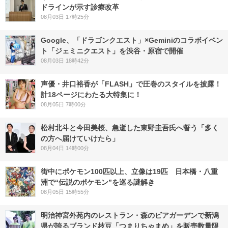
ドラインが示す診療改革
08月03日 17時25分
Google、「ドラゴンクエスト」×Geminiのコラボイベン
ト「ジェミニクエスト」を渋谷・原宿で開催
08月03日 18時42分
声優・井口裕香が「FLASH」で圧巻のスタイルを披露！
計18ページにわたる大特集に！
08月05日 7時00分
松村北斗と今田美桜、急逝した東野圭吾氏へ誓う「多く
の方へ届けていけたら」
08月04日 14時00分
街中にポケモン100匹以上、立像は19匹 日本橋・八重
洲で“伝説のポケモン”を巡る謎解き
08月05日 15時55分
明治神宮外苑内のレストラン・森のビアガーデンで新潟
県が誇るブランド枝豆「つまりちゃまめ」を販売数量限