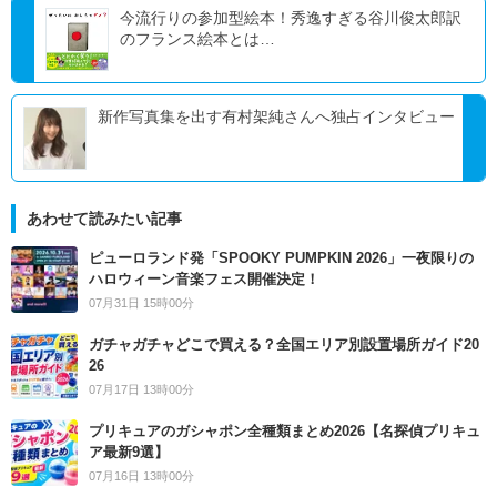
今流行りの参加型絵本！秀逸すぎる谷川俊太郎訳
のフランス絵本とは…
新作写真集を出す有村架純さんへ独占インタビュー
あわせて読みたい記事
ピューロランド発「SPOOKY PUMPKIN 2026」一夜限りの
ハロウィーン音楽フェス開催決定！
07月31日 15時00分
ガチャガチャどこで買える？全国エリア別設置場所ガイド20
26
07月17日 13時00分
プリキュアのガシャポン全種類まとめ2026【名探偵プリキュ
ア最新9選】
07月16日 13時00分