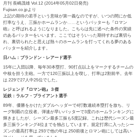
月刊 長嶋茂雄 Vol.12 (2014年05月02日発売)
Fujisan.co.jpより
上記の期待の若手という意味が第一義なのですが、いつの間にか低
打率なうえ、三振かホームランか……というバッターも『ロマン
砲』と呼ばれるようになりました。こちらは先に述べた条件の実績
のあるバッターをいいます。ここではそういった期待すれば裏切ら
れ、裏切られたと思えば熱々のホームランを打ってくれる夢のある
バッターを紹介します。
日ハム：ブランドン・レアード選手
15年に入団以降、毎年30本塁打、90打点以上をマークするチームの
中核を担う主砲。一方で120三振以上を喫し、打率は2割前半。去年
は.229で27人中25位でした。
レジェンド『ロマン砲』３傑
近鉄：ラルフ・ブライアント選手
89年、優勝をかけたダブルヘッダーで4打数連続本塁打を放ち、リ
ーグ制覇の立役者。弾速が早いバッターで3度のホームランキングに
輝きましたが、シーズン最多三振も5度記録。これは歴代シーズン最
多三振ランキング4位までを独占しています。規定打席に入ったシー
ズンの最高打率は.293で他の年は.250前後とロマン砲にしては高い