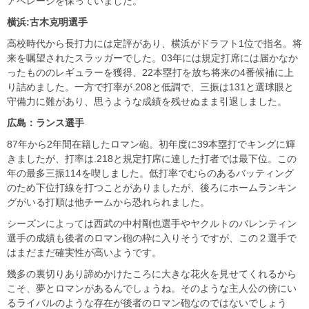
アベレージを保っていました。
横浜:古木克明選手
高校時代から長打力には定評があり、横浜がドラフト1位で指名。将
来を嘱望されたスラッガーでした。03年には規定打席には届かなか
ったもののレギュラーを獲得、22本塁打を放ち将来の4番候補に上
り詰めました。一方で打率が.208と低調で、三振は131と選球眼と
守備力に難があり、思うような成績を残せぬまま引退しました。
広島：ランス選手
87年から2年間在籍したロマン砲。初年度に39本塁打でキングに輝
きましたが、打率は.218と規定打席に達した打者では最下位。この
年の最多三振114を喫しました。低打率でむらのあるバッティング
のため下位打線を打つことがありましたが、後ろにホームランキン
グがいる打順は他チームから恐れられました。
シーズンによっては西武の中村剛也選手やヤクルトのバレンティン
選手の成績も後者のロマン砲の枠に入りそうですが、この２選手で
はまだまだ確実性が高いようです。
幾多の裏切りあり諦めかけたころに大きな花火を見せてくれるから
こそ、夢とロマンがあるんでしょうね。そのような主人公の傍にい
るライバルのような存在が後者のロマン砲なのではないでしょう