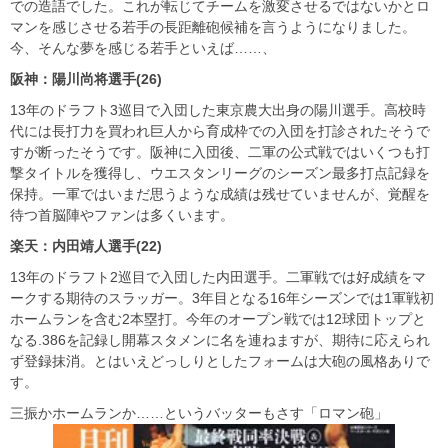
での造語でした。これが転じてチームを激変させるではないかとロ
マンを感じさせる若手の長距離砲候補を言うようになりました。
今、そんな夢を感じる若手といえば……、
阪神：陽川尚将選手(26)
13年のドラフト3巡目で入団した東京農大出身の陽川選手。高校時
代には長打力を買われ巨人から育成枠での入団を打診されたそうで
すが断ったそうです。阪神に入団後、二軍の公式戦ではいくつも打
撃タイトルを獲得し、ウエスタンリーグのシーズン最多打点記録を
保持。一軍ではいまだ思うような成績は残せていませんが、覚醒を
待つ首脳陣やファンは多くいます。
楽天：内田靖人選手(22)
13年のドラフト2巡目で入団した内田選手。二軍戦では好成績をマ
ークする期待のスラッガー。3年目となる16年シーズンでは1軍戦初
ホームランを含む2本塁打。今年のオープン戦では12球団トップと
なる.386を記録し開幕スタメンに名を連ねますが、期待に応えられ
ず登録抹消。とはいえどっしりとしたフォームは大砲の風格ありで
す。
三振かホームランか……というバッターもさす「ロマン砲」