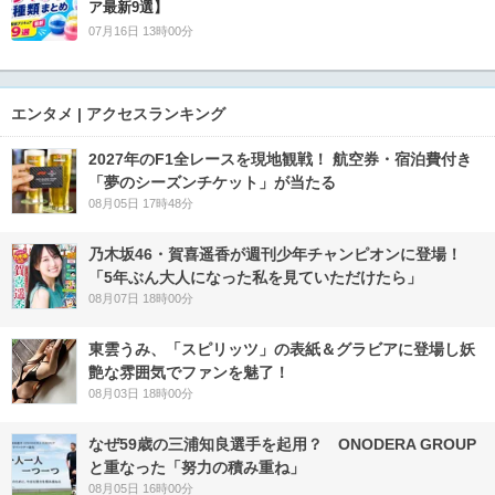
ア最新9選】
07月16日 13時00分
エンタメ | アクセスランキング
2027年のF1全レースを現地観戦！ 航空券・宿泊費付き
「夢のシーズンチケット」が当たる
08月05日 17時48分
乃木坂46・賀喜遥香が週刊少年チャンピオンに登場！
「5年ぶん大人になった私を見ていただけたら」
08月07日 18時00分
東雲うみ、「スピリッツ」の表紙＆グラビアに登場し妖
艶な雰囲気でファンを魅了！
08月03日 18時00分
なぜ59歳の三浦知良選手を起用？ ONODERA GROUP
と重なった「努力の積み重ね」
08月05日 16時00分