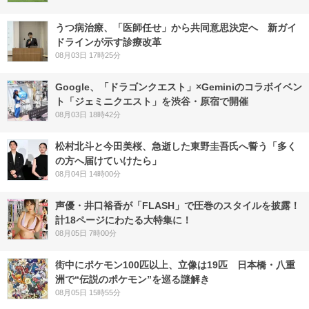
うつ病治療、「医師任せ」から共同意思決定へ 新ガイ
ドラインが示す診療改革
08月03日 17時25分
Google、「ドラゴンクエスト」×Geminiのコラボイベン
ト「ジェミニクエスト」を渋谷・原宿で開催
08月03日 18時42分
松村北斗と今田美桜、急逝した東野圭吾氏へ誓う「多く
の方へ届けていけたら」
08月04日 14時00分
声優・井口裕香が「FLASH」で圧巻のスタイルを披露！
計18ページにわたる大特集に！
08月05日 7時00分
街中にポケモン100匹以上、立像は19匹 日本橋・八重
洲で“伝説のポケモン”を巡る謎解き
08月05日 15時55分