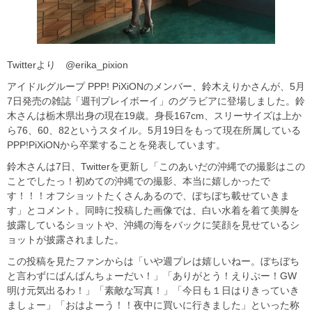
Twitterより @erika_pixion
アイドルグループ PPP! PiXiONのメンバー、鈴木えりかさんが、5月
7日発売の雑誌「週刊プレイボーイ」のグラビアに登場しました。鈴
木さんは栃木県出身の現在19歳。身長167cm、スリーサイズは上か
ら76、60、82というスタイル。5月19日をもって現在所属している
PPP!PiXiONから卒業することを発表しています。
鈴木さんは7日、Twitterを更新し「このあいだの沖縄での撮影はこの
ことでしたっ！初めての沖縄での撮影、本当に嬉しかったで
す！！！オフショットたくさんあるので、ぼちぼち載せていきま
す」とコメント。同時に投稿した画像では、白い水着を着て美脚を
披露しているショットや、沖縄の海をバックに笑顔を見せているシ
ョットが披露されました。
この投稿を見たファンからは「いや週プレは嬉しいねー。ぼちぼち
と言わずにばんばんちょーだい！」「ありがとう！えりぷー！GW
明け元気出るわ！」「素敵な写真！」「今日も１日はりきっていき
ましょー」「おはよーう！！夜中に買いに行きました」といった称