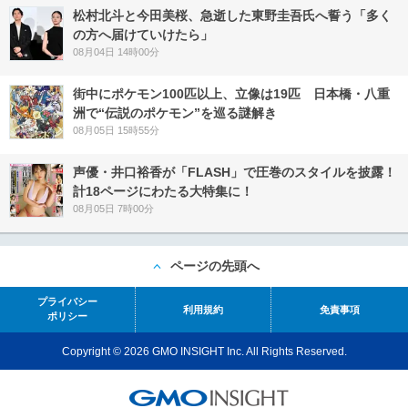
松村北斗と今田美桜、急逝した東野圭吾氏へ誓う「多く
の方へ届けていけたら」
08月04日 14時00分
街中にポケモン100匹以上、立像は19匹 日本橋・八重
洲で“伝説のポケモン”を巡る謎解き
08月05日 15時55分
声優・井口裕香が「FLASH」で圧巻のスタイルを披露！
計18ページにわたる大特集に！
08月05日 7時00分
ページの先頭へ
プライバシー
利用規約
免責事項
ポリシー
Copyright © 2026 GMO INSIGHT Inc. All Rights Reserved.