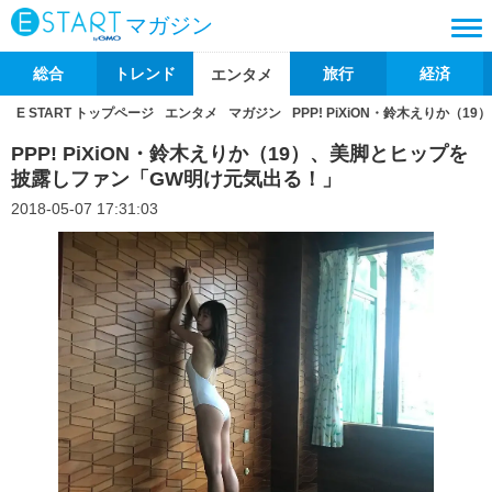
マガジン
総合
トレンド
旅行
経済
エンタメ
E START トップページ
エンタメ
マガジン
PPP! PiXiON・鈴木えりか
PPP! PiXiON・鈴木えりか（19）、美脚とヒップを
披露しファン「GW明け元気出る！」
2018-05-07 17:31:03