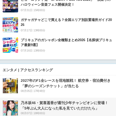
ハロウィーン音楽フェス開催決定！
07月31日 15時00分
ガチャガチャどこで買える？全国エリア別設置場所ガイド20
26
07月17日 13時00分
プリキュアのガシャポン全種類まとめ2026【名探偵プリキュ
ア最新9選】
07月16日 13時00分
エンタメ | アクセスランキング
2027年のF1全レースを現地観戦！ 航空券・宿泊費付き
「夢のシーズンチケット」が当たる
08月05日 17時48分
乃木坂46・賀喜遥香が週刊少年チャンピオンに登場！
「5年ぶん大人になった私を見ていただけたら」
08月07日 18時00分