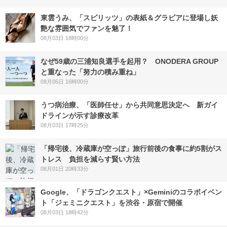
東雲うみ、「スピリッツ」の表紙＆グラビアに登場し妖
艶な雰囲気でファンを魅了！
08月03日 18時00分
なぜ59歳の三浦知良選手を起用？ ONODERA GROUP
と重なった「努力の積み重ね」
08月05日 16時00分
うつ病治療、「医師任せ」から共同意思決定へ 新ガイ
ドラインが示す診療改革
08月03日 17時25分
「帰宅後、冷蔵庫が空っぽ」旅行前後の食事に約5割がス
トレス 負担を減らす賢い方法
08月01日 20時33分
Google、「ドラゴンクエスト」×Geminiのコラボイベン
ト「ジェミニクエスト」を渋谷・原宿で開催
08月03日 18時42分