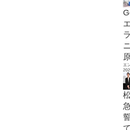
G
エ
エ
202