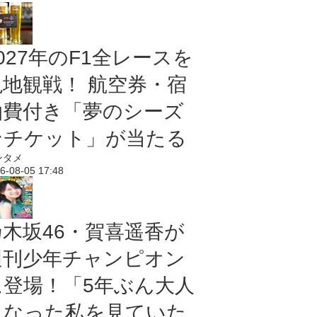
027年のF1全レースを
現地観戦！ 航空券・宿
泊費付き「夢のシーズ
ンチケット」が当たる
ンタメ
6-08-05 17:48
乃木坂46・賀喜遥香が
週刊少年チャンピオン
に登場！「5年ぶん大人
になった私を見ていた