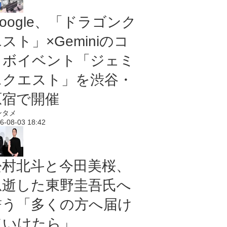
oogle、「ドラゴンク
スト」×Geminiのコ
ラボイベント「ジェミ
ニクエスト」を渋谷・
原宿で開催
ンタメ
6-08-03 18:42
松村北斗と今田美桜、
急逝した東野圭吾氏へ
誓う「多くの方へ届け
ていけたら」