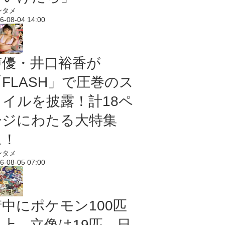
ンタメ
6-08-04 14:00
声優・井口裕香が
「FLASH」で圧巻のス
タイルを披露！計18ペ
ージにわたる大特集
に！
ンタメ
6-08-05 07:00
街中にポケモン100匹
以上、立像は19匹 日