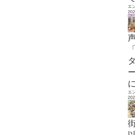
エ
202
エ
202