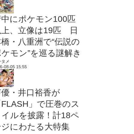
街中にポケモン100匹
以上、立像は19匹 日
本橋・八重洲で“伝説の
ポケモン”を巡る謎解き
ンタメ
6-08-05 15:55
声優・井口裕香が
「FLASH」で圧巻のス
タイルを披露！計18ペ
ージにわたる大特集