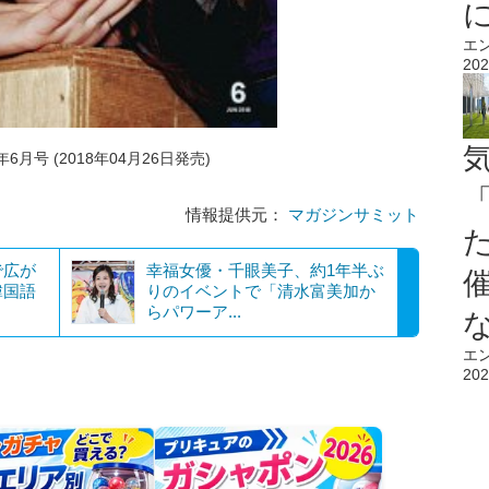
エ
202
6月号 (2018年04月26日発売)
情報提供元：
マガジンサミット
で広が
幸福女優・千眼美子、約1年半ぶ
韓国語
りのイベントで「清水富美加か
らパワーア...
エ
202