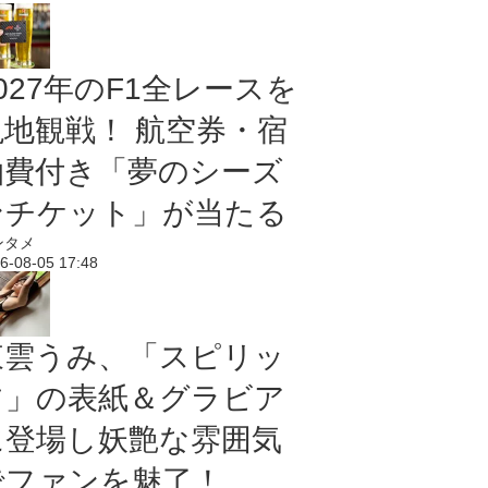
027年のF1全レースを
現地観戦！ 航空券・宿
泊費付き「夢のシーズ
ンチケット」が当たる
ンタメ
6-08-05 17:48
東雲うみ、「スピリッ
ツ」の表紙＆グラビア
に登場し妖艶な雰囲気
でファンを魅了！