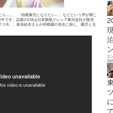
たら…」、「幼稚園児になりたい…」などという声が聞こ
2
映中です。話題のCMは日本製紙クレシア株式会社が販売
クス®」。新垣結衣さんが幼稚園の先生に扮し、園児と元
エ
202