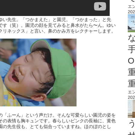
エ
202
ゆい先生。「つかまえた」と園児。「つかまった」と先
です（笑）。園児の顔を見てみると鼻水がたら〜ん。ゆい
クリネックス」と言い、鼻のかみ方をレクチャーします。
O
エ
202
の「ふーん」という声だけ。そんな可愛らしい園児の姿を
その表情も胸キュンです。春らしいピンクの長袖に、黄色
園の先生役も、とても似合っていますね。ほのぼのとし
。