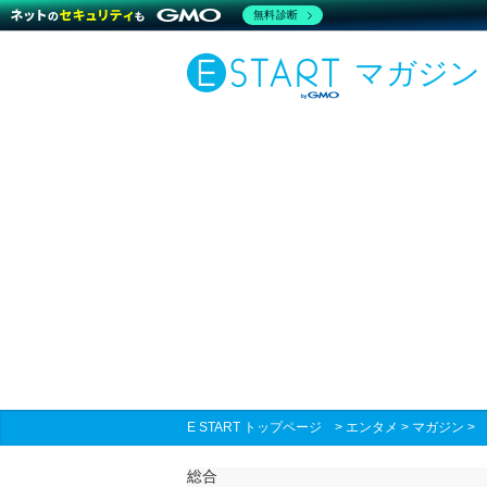
無料診断
マガジン
E START トップページ
>
エンタメ
>
マガジン
総合