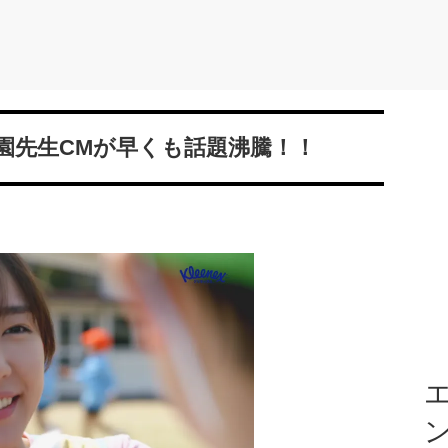
園先生CMが早くも話題沸騰！！
エ