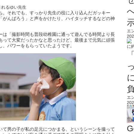
されるゆい先生
ち。それでも、すっかり先生の役に入り込んだガッキー
「がんばろう」と声をかけたり、ハイタッチするなどの神
エ
ーは「撮影時間も普段幼稚園に通って遊んでる時間より長
202
あって大変だったかなと思ったけど、最後まで元気に頑張
し、パワーをもらっていたようです。
エ
202
G
いて男の子が私の足元につかまる、というシーンを撮って