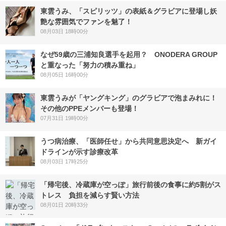
東雲うみ、「スピリッツ」の表紙＆グラビアに登場し妖
艶な雰囲気でファンを魅了！
08月03日 18時00分
なぜ59歳の三浦知良選手を起用？ ONODERA GROUP
と重なった「努力の積み重ね」
08月05日 16時00分
東雲うみが「ヤングキング」のグラビアで泡まみれに！
その他のPPEメンバーも登場！
07月31日 19時00分
うつ病治療、「医師任せ」から共同意思決定へ 新ガイ
ドラインが示す診療改革
08月03日 17時25分
「帰宅後、冷蔵庫が空っぽ」旅行前後の食事に約5割がス
トレス 負担を減らす賢い方法
08月01日 20時33分