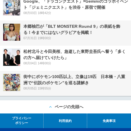
Google、「ドラゴンクエスト」×Geminiのコラボイベン
ト「ジェミニクエスト」を渋谷・原宿で開催
08月03日 18時42分
本郷柚巴が「BLT MONSTER Round 9」の表紙を飾
る！今までにはないグラビアを掲載！
07月31日 19時00分
松村北斗と今田美桜、急逝した東野圭吾氏へ誓う「多く
の方へ届けていけたら」
08月04日 14時00分
街中にポケモン100匹以上、立像は19匹 日本橋・八重
洲で“伝説のポケモン”を巡る謎解き
08月05日 15時55分
ページの先頭へ
プライバシー
利用規約
免責事項
ポリシー