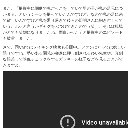
また、「撮影中に園庭で鬼ごっこをしていて男の子が私の足元につ
かまる、というシーンを撮っていたんですけど、なので私の足に来
て欲しいんですけど私を通り過ぎて後ろの照明さんに抱き付くって
いう、ボケと言うかギャグをぶつけてきたので（笑）。それは現場
がとても笑顔になりましたね。面白かった」と撮影中のエピソード
も披露しました。
さて、同CMではメイキング映像も公開中。ファンにとっては嬉しい
限りですね。勢いある園児の突進に押し倒されるゆい先生や、真剣
な眼差しで映像チェックをするガッキーの様子などを見ることがで
きますよ。