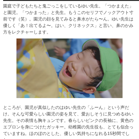
園庭で子どもたちと鬼ごっこをしているゆい先生。「つかまえた」
と園児。「つかまった」と先生。もうこのセリフでノックアウト寸
前です（笑）。園児の顔を見てみると鼻水がたら〜ん。ゆい先生は
優しく「あ！出てるよ〜。はい、クリネックス」と言い、鼻のかみ
方をレクチャーします。
ところが、園児が真似したのはゆい先生の「ふーん」という声だ
け。そんな可愛らしい園児の姿を見て、愛おしそうに見つめるゆい
先生。その表情も胸キュンです。春らしいピンクの長袖に、黄色の
エプロンを身につけたガッキー。幼稚園の先生役も、とても似合っ
ていますね。ほのぼのとした、優しい気持ちになれる15秒間でし