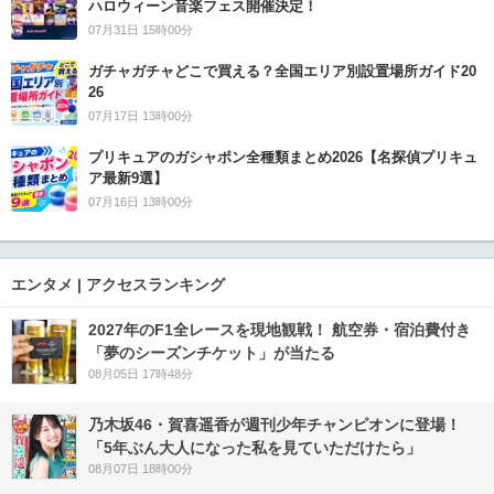
ハロウィーン音楽フェス開催決定！
07月31日 15時00分
ガチャガチャどこで買える？全国エリア別設置場所ガイド20
26
07月17日 13時00分
プリキュアのガシャポン全種類まとめ2026【名探偵プリキュ
ア最新9選】
07月16日 13時00分
エンタメ | アクセスランキング
2027年のF1全レースを現地観戦！ 航空券・宿泊費付き
「夢のシーズンチケット」が当たる
08月05日 17時48分
乃木坂46・賀喜遥香が週刊少年チャンピオンに登場！
「5年ぶん大人になった私を見ていただけたら」
08月07日 18時00分