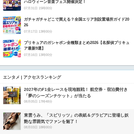
ハロウィーン音楽フェス開催決定！
07月31日 15時00分
ガチャガチャどこで買える？全国エリア別設置場所ガイド20
26
07月17日 13時00分
プリキュアのガシャポン全種類まとめ2026【名探偵プリキュ
ア最新9選】
07月16日 13時00分
エンタメ | アクセスランキング
2027年のF1全レースを現地観戦！ 航空券・宿泊費付き
「夢のシーズンチケット」が当たる
08月05日 17時48分
東雲うみ、「スピリッツ」の表紙＆グラビアに登場し妖
艶な雰囲気でファンを魅了！
08月03日 18時00分