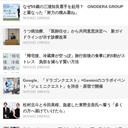
なぜ59歳の三浦知良選手を起用？ ONODERA GROUP
と重なった「努力の積み重ね」
08月05日 16時00分
うつ病治療、「医師任せ」から共同意思決定へ 新ガイ
ドラインが示す診療改革
08月03日 17時25分
「帰宅後、冷蔵庫が空っぽ」旅行前後の食事に約5割がス
トレス 負担を減らす賢い方法
08月01日 20時33分
Google、「ドラゴンクエスト」×Geminiのコラボイベン
ト「ジェミニクエスト」を渋谷・原宿で開催
08月03日 18時42分
松村北斗と今田美桜、急逝した東野圭吾氏へ誓う「多く
の方へ届けていけたら」
08月04日 14時00分