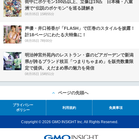
街中にポケモン100匹以上、立像は19匹 日本橋・八重
洲で“伝説のポケモン”を巡る謎解き
08月05日 15時55分
声優・井口裕香が「FLASH」で圧巻のスタイルを披露！
計18ページにわたる大特集に！
08月05日 7時00分
明治神宮外苑内のレストラン・森のビアガーデンで新潟
県が誇るブランド枝豆「つまりちゃまめ」を販売数量限
定で提供。えだまめ県の魅力を発信
08月05日 15時51分
ページの先頭へ
プライバシー
利用規約
免責事項
ポリシー
Copyright © 2026 GMO INSIGHT Inc. All Rights Reserved.