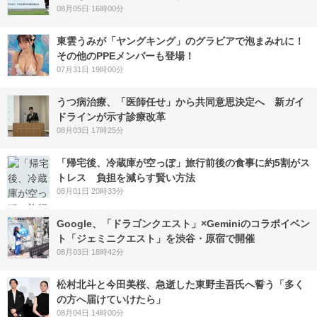
08月05日 16時00分
東雲うみが「ヤングキング」のグラビアで泡まみれに！
その他のPPEメンバーも登場！
07月31日 19時00分
うつ病治療、「医師任せ」から共同意思決定へ 新ガイ
ドラインが示す診療改革
08月03日 17時25分
「帰宅後、冷蔵庫が空っぽ」旅行前後の食事に約5割がス
トレス 負担を減らす賢い方法
08月01日 20時33分
Google、「ドラゴンクエスト」×Geminiのコラボイベン
ト「ジェミニクエスト」を渋谷・原宿で開催
08月03日 18時42分
松村北斗と今田美桜、急逝した東野圭吾氏へ誓う「多く
の方へ届けていけたら」
08月04日 14時00分