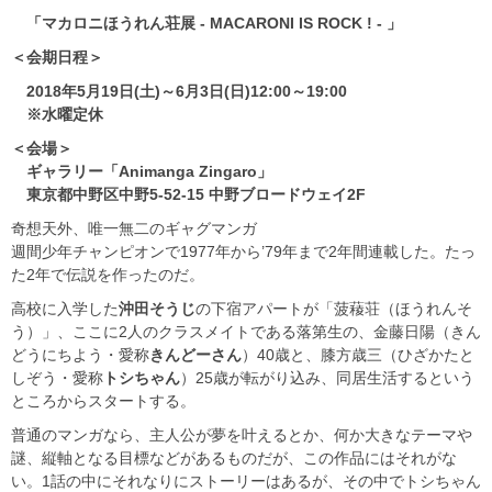
「マカロニほうれん荘展 - MACARONI IS ROCK ! - 」
＜会期日程＞
2018年5月19日(土)～6月3日(日)12:00～19:00
※水曜定休
＜会場＞
ギャラリー「Animanga Zingaro」
東京都中野区中野5-52-15 中野ブロードウェイ2F
奇想天外、唯一無二のギャグマンガ
週間少年チャンピオンで1977年から’79年まで2年間連載した。たっ
た2年で伝説を作ったのだ。
高校に入学した
沖田そうじ
の下宿アパートが「菠薐荘（ほうれんそ
う）」、ここに2人のクラスメイトである落第生の、金藤日陽（きん
どうにちよう・愛称
きんどーさん
）40歳と、膝方歳三（ひざかたと
しぞう・愛称
トシちゃん
）25歳が転がり込み、同居生活するという
ところからスタートする。
普通のマンガなら、主人公が夢を叶えるとか、何か大きなテーマや
謎、縦軸となる目標などがあるものだが、この作品にはそれがな
い。1話の中にそれなりにストーリーはあるが、その中でトシちゃん