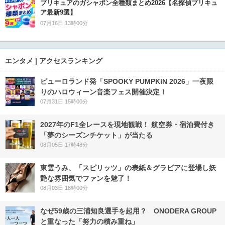
プリキュアのガシャポン全種類まとめ2026【名探偵プリキュ
ア最新9選】
07月16日 13時00分
エンタメ | アクセスランキング
ピューロランド発「SPOOKY PUMPKIN 2026」一夜限
りのハロウィーン音楽フェス開催決定！
07月31日 15時00分
2027年のF1全レースを現地観戦！ 航空券・宿泊費付き
「夢のシーズンチケット」が当たる
08月05日 17時48分
東雲うみ、「スピリッツ」の表紙＆グラビアに登場し妖
艶な雰囲気でファンを魅了！
08月03日 18時00分
なぜ59歳の三浦知良選手を起用？ ONODERA GROUP
と重なった「努力の積み重ね」