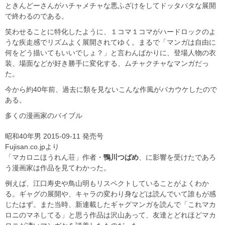
ときんどーさんがハチャメチャな悪ふざけをしてドッタバタな展開
で終わるのである。
笑わせることに特化したように、１コマ１コマがハードロックのよ
うな疾走感でリズムよく展開されてゆく。まるで「マンガは自由に
何をどう描いてもいいでしょ？」と言わんばかりに、登場人物の衣
装、場面などが好き勝手に変化する、ムチャクチャなマンガだっ
た。
今から約40年前、過去に類を見ないこんな作風がバカウケしたので
ある。
多くの漫画家のバイブル
昭和40年男 2015-09-11 発売号
Fujisan.co.jpより
「マカロニほうれん荘」作者・
鴨川つばめ
、に影響を受けたであろ
う漫画家は作品を見てわかった。
例えば、江口寿史や鳥山明もリスペクトしていることがよくわか
る。ギャグの展開や、キャラの変わり身などは読んでいて誰もが感
じたはず。また当時、新連載したギャグマンガを読んで「これマカ
ロニのマネしてる」と思う作品は沢山あって、友達とどれほどマカ