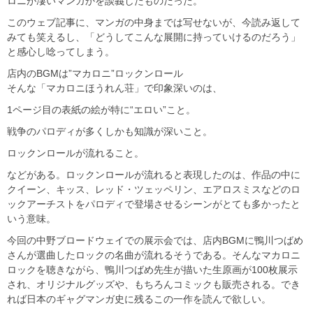
ロニが凄いマンガかを談義したものだった。
このウェブ記事に、マンガの中身までは写せないが、今読み返して
みても笑えるし、「どうしてこんな展開に持っていけるのだろう」
と感心し唸ってしまう。
店内のBGMは”マカロニ”ロックンロール
そんな「マカロニほうれん荘」で印象深いのは、
1ページ目の表紙の絵が特に“エロい”こと。
戦争のパロディが多くしかも知識が深いこと。
ロックンロールが流れること。
などがある。ロックンロールが流れると表現したのは、作品の中に
クイーン、キッス、レッド・ツェッペリン、エアロスミスなどのロ
ックアーチストをパロディで登場させるシーンがとても多かったと
いう意味。
今回の中野ブロードウェイでの展示会では、店内BGMに鴨川つばめ
さんが選曲したロックの名曲が流れるそうである。そんなマカロニ
ロックを聴きながら、鴨川つばめ先生が描いた生原画が100枚展示
され、オリジナルグッズや、もちろんコミックも販売される。でき
れば日本のギャグマンガ史に残るこの一作を読んで欲しい。