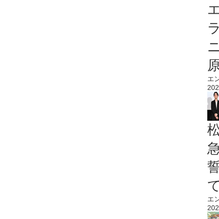
エ
エ
202
エ
202