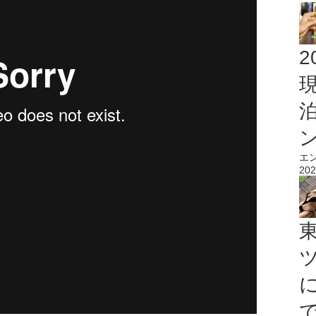
2
エ
202