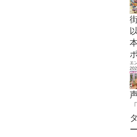
エ
202