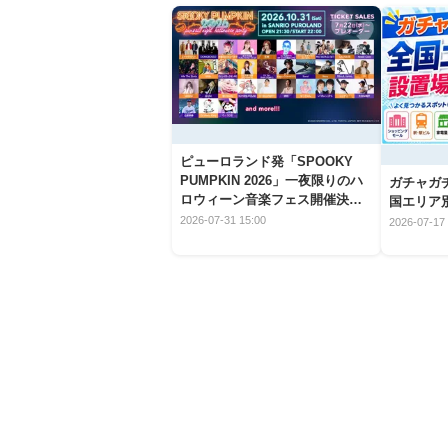
ピューロランド発「SPOOKY
PUMPKIN 2026」一夜限りのハ
ガチャガ
ロウィーン音楽フェス開催決
国エリア別
定！
2026-07-31 15:00
2026-07-17 