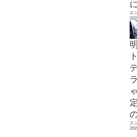
エ
202
エ
202