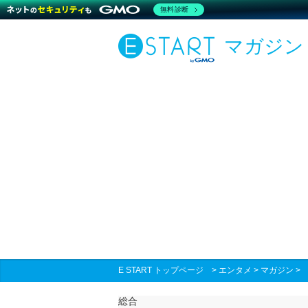
無料診断
マガジン
E START トップページ
>
エンタメ
>
マガジン
総合