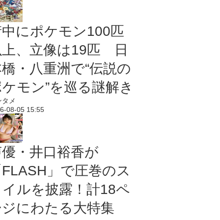
街中にポケモン100匹
以上、立像は19匹 日
本橋・八重洲で“伝説の
ポケモン”を巡る謎解き
ンタメ
6-08-05 15:55
声優・井口裕香が
「FLASH」で圧巻のス
タイルを披露！計18ペ
ージにわたる大特集