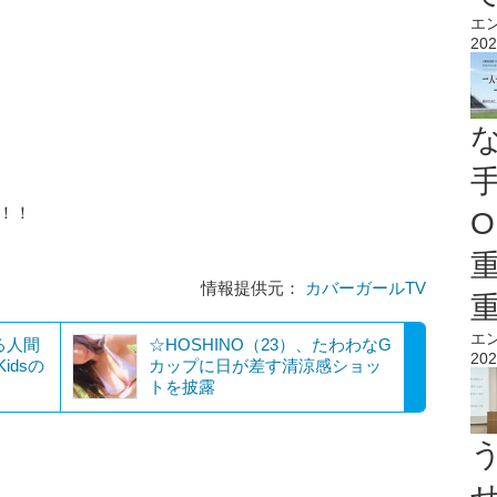
エ
202
！！
O
情報提供元：
カバーガールTV
エ
る人間
☆HOSHINO（23）、たわわなG
202
idsの
カップに日が差す清涼感ショッ
トを披露