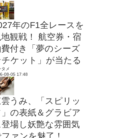
027年のF1全レースを
現地観戦！ 航空券・宿
泊費付き「夢のシーズ
ンチケット」が当たる
ンタメ
6-08-05 17:48
東雲うみ、「スピリッ
ツ」の表紙＆グラビア
に登場し妖艶な雰囲気
でファンを魅了！