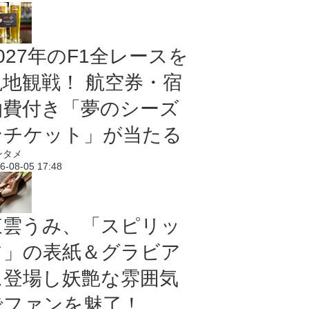
027年のF1全レースを
現地観戦！ 航空券・宿
泊費付き「夢のシーズ
ンチケット」が当たる
ンタメ
6-08-05 17:48
東雲うみ、「スピリッ
ツ」の表紙＆グラビア
に登場し妖艶な雰囲気
でファンを魅了！