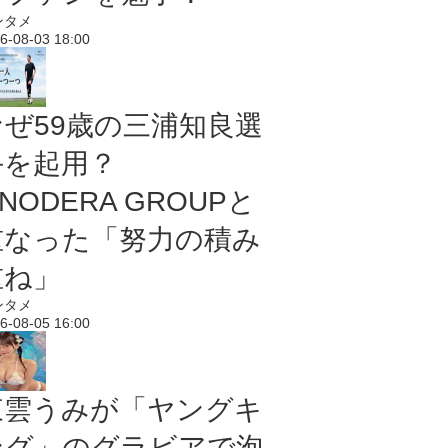
ンタメ
6-08-03 18:00
なぜ59歳の三浦知良選
手を起用？
NODERA GROUPと
重なった「努力の積み
重ね」
ンタメ
6-08-05 16:00
東雲うみが「ヤングキ
ング」のグラビアで泡