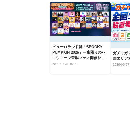
ピューロランド発「SPOOKY
PUMPKIN 2026」一夜限りのハ
ガチャガ
ロウィーン音楽フェス開催決
国エリア別
定！
2026-07-31 15:00
2026-07-17 