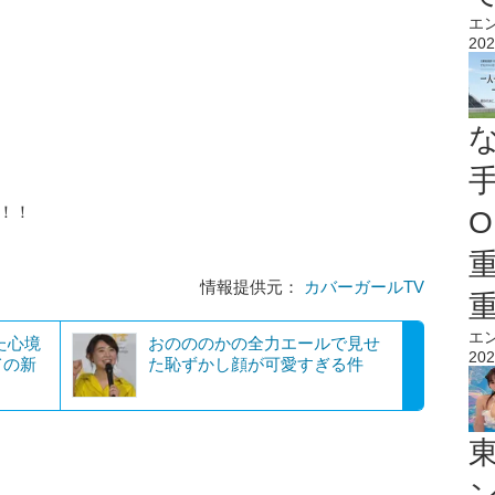
エ
202
！！
O
情報提供元：
カバーガールTV
エ
た心境
おのののかの全力エールで見せ
202
ての新
た恥ずかし顔が可愛すぎる件