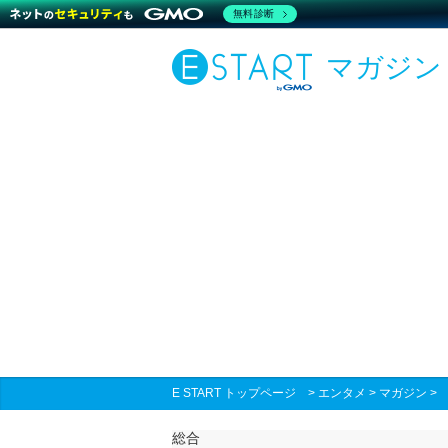
無料診断
マガジン
E START トップページ
>
エンタメ
>
マガジン
総合