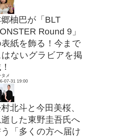
本郷柚巴が「BLT
ONSTER Round 9」
の表紙を飾る！今まで
にはないグラビアを掲
載！
ンタメ
6-07-31 19:00
松村北斗と今田美桜、
急逝した東野圭吾氏へ
誓う「多くの方へ届け