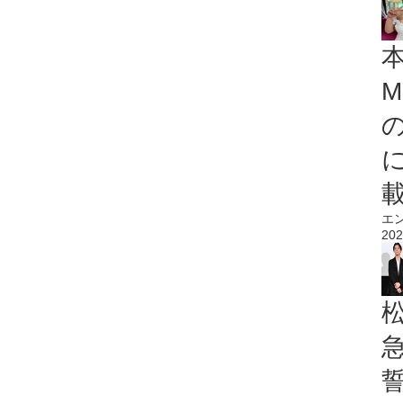
M
エ
202