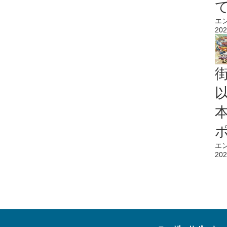
エ
202
エ
202