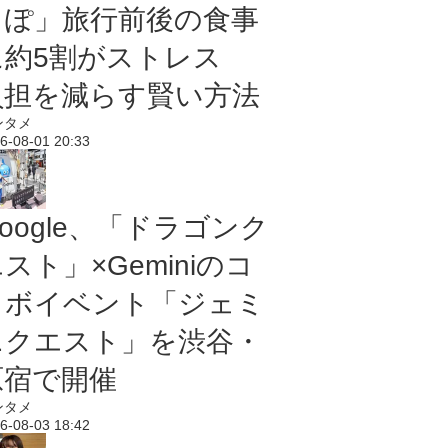
っぽ」旅行前後の食事
に約5割がストレス
負担を減らす賢い方法
ンタメ
6-08-01 20:33
oogle、「ドラゴンク
スト」×Geminiのコ
ラボイベント「ジェミ
ニクエスト」を渋谷・
原宿で開催
ンタメ
6-08-03 18:42