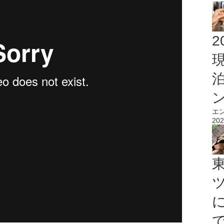
2
エ
202