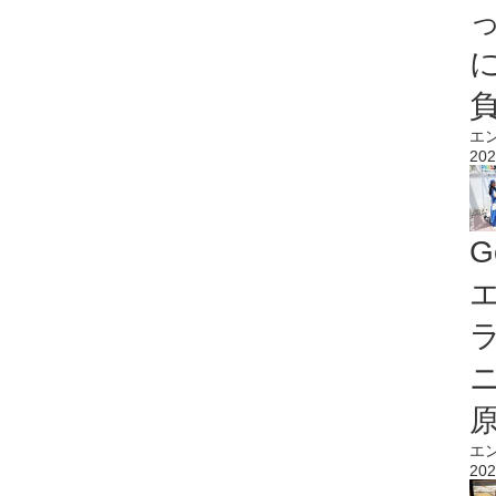
エ
202
G
エ
エ
202