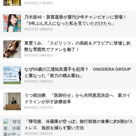
08月05日 17時48分
乃木坂46・賀喜遥香が週刊少年チャンピオンに登場！
「5年ぶん大人になった私を見ていただけたら」
08月07日 18時00分
東雲うみ、「スピリッツ」の表紙＆グラビアに登場し妖
艶な雰囲気でファンを魅了！
08月03日 18時00分
なぜ59歳の三浦知良選手を起用？ ONODERA GROUP
と重なった「努力の積み重ね」
08月05日 16時00分
うつ病治療、「医師任せ」から共同意思決定へ 新ガイ
ドラインが示す診療改革
08月03日 17時25分
「帰宅後、冷蔵庫が空っぽ」旅行前後の食事に約5割がス
トレス 負担を減らす賢い方法
08月01日 20時33分