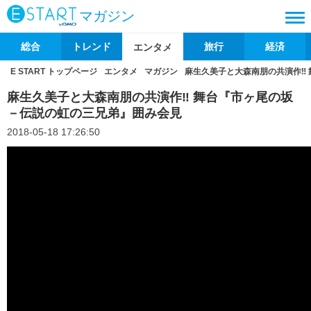
マガジン
総合
トレンド
旅行
経済
エンタメ
E START トップページ
エンタメ
マガジン
麻生久美子と大森南朋の共演作‼
麻生久美子と大森南朋の共演作‼ 舞台『市ヶ尾の坂
－伝説の虹の三兄弟』囲み会見
2018-05-18 17:26:50