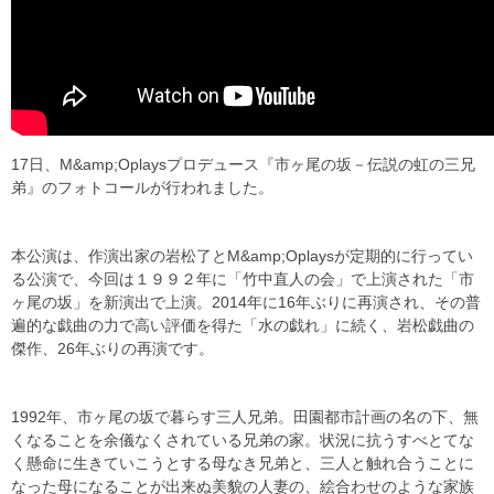
17日、M&amp;Oplaysプロデュース『市ヶ尾の坂－伝説の虹の三兄
弟』のフォトコールが行われました。
本公演は、作演出家の岩松了とM&amp;Oplaysが定期的に行ってい
る公演で、今回は１９９２年に「竹中直人の会」で上演された「市
ヶ尾の坂」を新演出で上演。2014年に16年ぶりに再演され、その普
遍的な戯曲の力で高い評価を得た「水の戯れ」に続く、岩松戯曲の
傑作、26年ぶりの再演です。
1992年、市ヶ尾の坂で暮らす三人兄弟。田園都市計画の名の下、無
くなることを余儀なくされている兄弟の家。状況に抗うすべとてな
く懸命に生きていこうとする母なき兄弟と、三人と触れ合うことに
なった母になることが出来ぬ美貌の人妻の、絵合わせのような家族