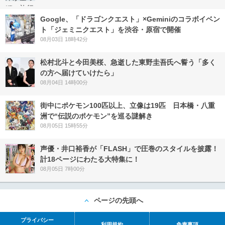
Google、「ドラゴンクエスト」×Geminiのコラボイベン
ト「ジェミニクエスト」を渋谷・原宿で開催
08月03日 18時42分
松村北斗と今田美桜、急逝した東野圭吾氏へ誓う「多く
の方へ届けていけたら」
08月04日 14時00分
街中にポケモン100匹以上、立像は19匹 日本橋・八重
洲で“伝説のポケモン”を巡る謎解き
08月05日 15時55分
声優・井口裕香が「FLASH」で圧巻のスタイルを披露！
計18ページにわたる大特集に！
08月05日 7時00分
ページの先頭へ
プライバシー
利用規約
免責事項