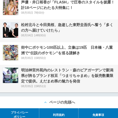
声優・井口裕香が「FLASH」で圧巻のスタイルを披露！
計18ページにわたる大特集に！
08月05日 7時00分
松村北斗と今田美桜、急逝した東野圭吾氏へ誓う「多く
の方へ届けていけたら」
08月04日 14時00分
街中にポケモン100匹以上、立像は19匹 日本橋・八重
洲で“伝説のポケモン”を巡る謎解き
08月05日 15時55分
明治神宮外苑内のレストラン・森のビアガーデンで新潟
県が誇るブランド枝豆「つまりちゃまめ」を販売数量限
定で提供。えだまめ県の魅力を発信
08月05日 15時51分
ページの先頭へ
プライバシー
利用規約
免責事項
ポリシー