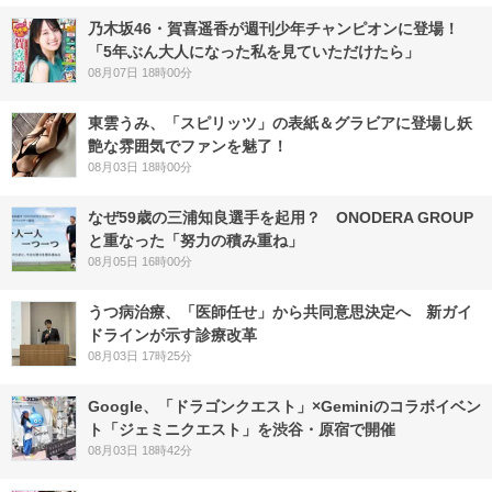
乃木坂46・賀喜遥香が週刊少年チャンピオンに登場！
「5年ぶん大人になった私を見ていただけたら」
08月07日 18時00分
東雲うみ、「スピリッツ」の表紙＆グラビアに登場し妖
艶な雰囲気でファンを魅了！
08月03日 18時00分
なぜ59歳の三浦知良選手を起用？ ONODERA GROUP
と重なった「努力の積み重ね」
08月05日 16時00分
うつ病治療、「医師任せ」から共同意思決定へ 新ガイ
ドラインが示す診療改革
08月03日 17時25分
Google、「ドラゴンクエスト」×Geminiのコラボイベン
ト「ジェミニクエスト」を渋谷・原宿で開催
08月03日 18時42分