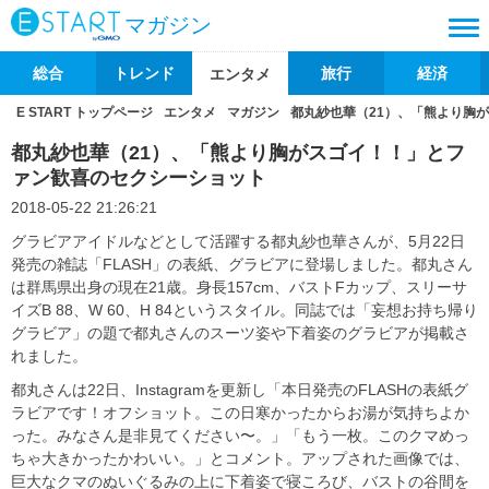
マガジン
総合
トレンド
旅行
経済
エンタメ
E START トップページ
エンタメ
マガジン
都丸紗也華（21）、「熊より胸
都丸紗也華（21）、「熊より胸がスゴイ！！」とフ
ァン歓喜のセクシーショット
2018-05-22 21:26:21
グラビアアイドルなどとして活躍する都丸紗也華さんが、5月22日
発売の雑誌「FLASH」の表紙、グラビアに登場しました。都丸さん
は群馬県出身の現在21歳。身長157cm、バストFカップ、スリーサ
イズB 88、W 60、H 84というスタイル。同誌では「妄想お持ち帰り
グラビア」の題で都丸さんのスーツ姿や下着姿のグラビアが掲載さ
れました。
都丸さんは22日、Instagramを更新し「本日発売のFLASHの表紙グ
ラビアです！オフショット。この日寒かったからお湯が気持ちよか
った。みなさん是非見てください〜。」「もう一枚。このクマめっ
ちゃ大きかったかわいい。」とコメント。アップされた画像では、
巨大なクマのぬいぐるみの上に下着姿で寝ころび、バストの谷間を