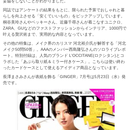
妥協をしないことがわかりました。
同誌ではアンケートの結果をもとに、限られた予算でおしゃれと暮
らしを向上させる「安くていいもの」をピックアップしています。
桐谷美玲さんやベッキーさん、近藤千尋さんが着こなすユニクロ、
ZARA、GUなどのファストファッションからインテリア、1000円で
叶える贅沢術まで、実用的な内容となっています。
その他の特集は、メイク界のカリスマ 河北裕介氏が解答する「河北
メイク50問50答」。AAAのメンバー西島隆弘さんのソロライブレポ
ート。特別付録は、人気のブランド L'OCCITANE(ロクシタン)とコ
ラボした「あぶら取り紙＆ミラー付きケース」。こちらは使い終わ
ったカードケースとして使えるアイディア商品となっています。
長澤まさみさんが表紙を飾る「GINGER」7月号は5月23日（水）発
売です。