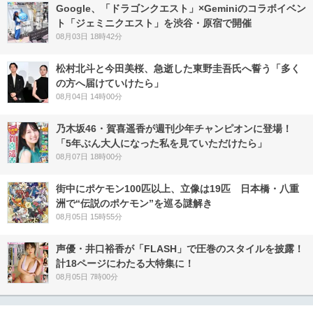
Google、「ドラゴンクエスト」×Geminiのコラボイベン
ト「ジェミニクエスト」を渋谷・原宿で開催
08月03日 18時42分
松村北斗と今田美桜、急逝した東野圭吾氏へ誓う「多く
の方へ届けていけたら」
08月04日 14時00分
乃木坂46・賀喜遥香が週刊少年チャンピオンに登場！
「5年ぶん大人になった私を見ていただけたら」
08月07日 18時00分
街中にポケモン100匹以上、立像は19匹 日本橋・八重
洲で“伝説のポケモン”を巡る謎解き
08月05日 15時55分
声優・井口裕香が「FLASH」で圧巻のスタイルを披露！
計18ページにわたる大特集に！
08月05日 7時00分