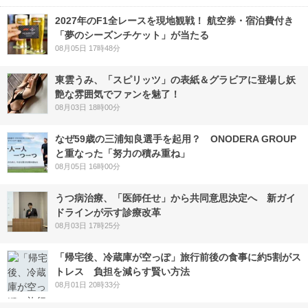
2027年のF1全レースを現地観戦！ 航空券・宿泊費付き
「夢のシーズンチケット」が当たる
08月05日 17時48分
東雲うみ、「スピリッツ」の表紙＆グラビアに登場し妖
艶な雰囲気でファンを魅了！
08月03日 18時00分
なぜ59歳の三浦知良選手を起用？ ONODERA GROUP
と重なった「努力の積み重ね」
08月05日 16時00分
うつ病治療、「医師任せ」から共同意思決定へ 新ガイ
ドラインが示す診療改革
08月03日 17時25分
「帰宅後、冷蔵庫が空っぽ」旅行前後の食事に約5割がス
トレス 負担を減らす賢い方法
08月01日 20時33分