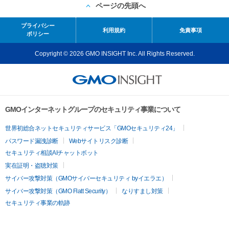
ページの先頭へ
プライバシー
利用規約
免責事項
ポリシー
Copyright © 2026 GMO INSIGHT Inc. All Rights Reserved.
GMOインターネットグループのセキュリティ事業について
世界初総合ネットセキュリティサービス「GMOセキュリティ24」
パスワード漏洩診断
Webサイトリスク診断
セキュリティ相談AIチャットボット
実在証明・盗聴対策
サイバー攻撃対策（GMOサイバーセキュリティ byイエラエ）
サイバー攻撃対策（GMO Flatt Security）
なりすまし対策
セキュリティ事業の軌跡