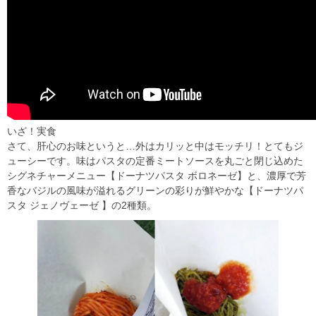
いざ！実食
さて、肝心のお味というと…外はカリッと中はモッチリ！とてもジ
ューシーです。味はパスタの定番ミートソースを丸ごと閉じ込めた
シグネチャーメニュー
【ドーナツパスタ ボロネーゼ】
と、濃厚で芳
香なバジルの風味が溢れるグリーンの彩りが鮮やかな
【ドーナツパ
スタ ジェノヴェーゼ 】
の2種類。