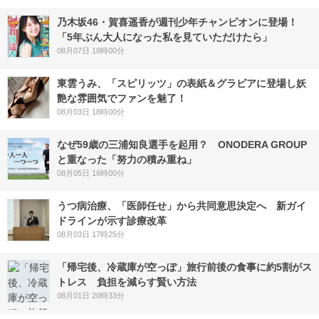
乃木坂46・賀喜遥香が週刊少年チャンピオンに登場！
「5年ぶん大人になった私を見ていただけたら」
08月07日 18時00分
東雲うみ、「スピリッツ」の表紙＆グラビアに登場し妖
艶な雰囲気でファンを魅了！
08月03日 18時00分
なぜ59歳の三浦知良選手を起用？ ONODERA GROUP
と重なった「努力の積み重ね」
08月05日 16時00分
うつ病治療、「医師任せ」から共同意思決定へ 新ガイ
ドラインが示す診療改革
08月03日 17時25分
「帰宅後、冷蔵庫が空っぽ」旅行前後の食事に約5割がス
トレス 負担を減らす賢い方法
08月01日 20時33分