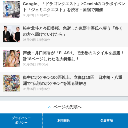
Google、「ドラゴンクエスト」×Geminiのコラボイベン
ト「ジェミニクエスト」を渋谷・原宿で開催
08月03日 18時42分
松村北斗と今田美桜、急逝した東野圭吾氏へ誓う「多く
の方へ届けていけたら」
08月04日 14時00分
声優・井口裕香が「FLASH」で圧巻のスタイルを披露！
計18ページにわたる大特集に！
08月05日 7時00分
街中にポケモン100匹以上、立像は19匹 日本橋・八重
洲で“伝説のポケモン”を巡る謎解き
08月05日 15時55分
ページの先頭へ
プライバシー
利用規約
免責事項
ポリシー