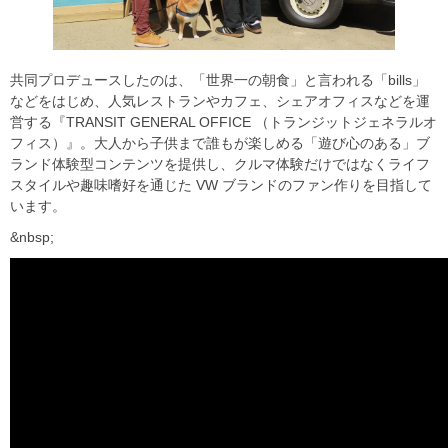
共同プロデュースしたのは、「世界一の朝食」と言われる「bills」
などをはじめ、人気レストランやカフェ、シェアオフィスなどを運
営する『TRANSIT GENERAL OFFICE （トランジットジェネラルオ
フィス）』。大人から子供まで誰もが楽しめる「遊び心のある」ブ
ランド体験型コンテンツを提供し、クルマ体験だけではなくライフ
スタイルや趣味嗜好を通じた VW ブランドのファン作りを目指して
います。
&nbsp;