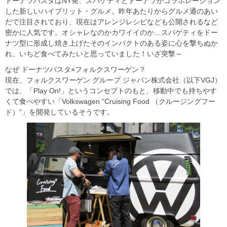
ドーナツパスタはNY発、スパゲティとドーナツがコラボレーション
した新しいハイブリット・グルメ。昨年あたりからグルメ通のあい
だで注目されており、現在はアレンジレシピなども公開されるなど
密かに人気です。オシャレなのかカワイイのか…スパゲティをドー
ナツ型に形成し焼き上げたそのインパクトのある姿に心を撃ちぬか
れ、いちど食べてみたいと思っていました！いざ突撃～
なぜ ドーナツパスタ×フォルクスワーゲン？
現在、フォルクスワーゲン グループ ジャパン株式会社（以下VGJ）
では、「Play On!」というコンセプトのもと、移動中でも持ちやす
くて食べやすい「Volkswagen “Cruising Food （クルージングフー
ド）”」を開発しているそうです。