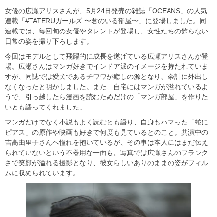
女優の広瀬アリスさんが、5月24日発売の雑誌「OCEANS」の人気
連載「#TATERUガールズ 〜君のいる部屋〜」に登場しました。同
連載では、毎回旬の女優やタレントが登場し、女性たちの飾らない
日常の姿を撮り下ろします。
今回はモデルとして飛躍的に成長を遂げている広瀬アリスさんが登
場。広瀬さんはマンガ好きでインドア派のイメージを持たれていま
すが、同誌では愛犬であるチワワが癒しの源となり、余計に外出し
なくなったと明かしました。また、自宅にはマンガが溢れているよ
うで、引っ越したら漫画を読むためだけの「マンガ部屋」を作りた
いとも語ってくれました。
マンガだけでなく小説もよく読むとも語り、自身もハマった「蛇に
ピアス」の原作や映画も好きで何度も見ているとのこと。共演中の
吉高由里子さんへ憧れを抱いているが、その事は本人にはまだ伝え
られていないという不器用な一面も。写真では広瀬さんのフランク
さで笑顔が溢れる撮影となり、彼女らしいありのままの姿がフィル
ムに収められています。