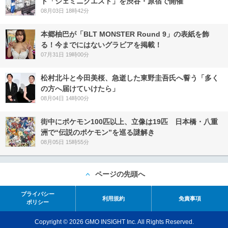
ト「ジェミニクエスト」を渋谷・原宿で開催
08月03日 18時42分
本郷柚巴が「BLT MONSTER Round 9」の表紙を飾
る！今までにはないグラビアを掲載！
07月31日 19時00分
松村北斗と今田美桜、急逝した東野圭吾氏へ誓う「多く
の方へ届けていけたら」
08月04日 14時00分
街中にポケモン100匹以上、立像は19匹 日本橋・八重
洲で“伝説のポケモン”を巡る謎解き
08月05日 15時55分
ページの先頭へ
プライバシー
利用規約
免責事項
ポリシー
Copyright © 2026 GMO INSIGHT Inc. All Rights Reserved.