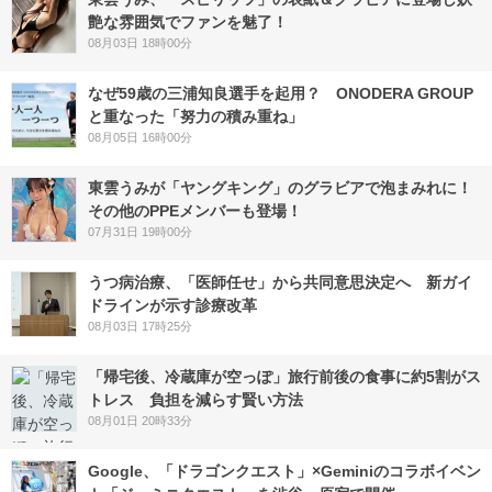
艶な雰囲気でファンを魅了！
08月03日 18時00分
なぜ59歳の三浦知良選手を起用？ ONODERA GROUP
と重なった「努力の積み重ね」
08月05日 16時00分
東雲うみが「ヤングキング」のグラビアで泡まみれに！
その他のPPEメンバーも登場！
07月31日 19時00分
うつ病治療、「医師任せ」から共同意思決定へ 新ガイ
ドラインが示す診療改革
08月03日 17時25分
「帰宅後、冷蔵庫が空っぽ」旅行前後の食事に約5割がス
トレス 負担を減らす賢い方法
08月01日 20時33分
Google、「ドラゴンクエスト」×Geminiのコラボイベン