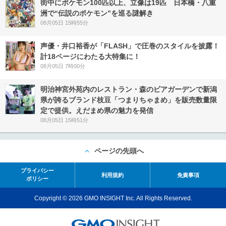
街中にポケモン100匹以上、立像は19匹 日本橋・八重
洲で“伝説のポケモン”を巡る謎解き
08月05日 15時55分
声優・井口裕香が「FLASH」で圧巻のスタイルを披露！
計18ページにわたる大特集に！
08月05日 7時00分
明治神宮外苑内のレストラン・森のビアガーデンで新潟
県が誇るブランド枝豆「つまりちゃまめ」を販売数量限
定で提供。えだまめ県の魅力を発信
08月05日 15時51分
ページの先頭へ
プライバシー
利用規約
免責事項
ポリシー
Copyright © 2026 GMO INSIGHT Inc. All Rights Reserved.