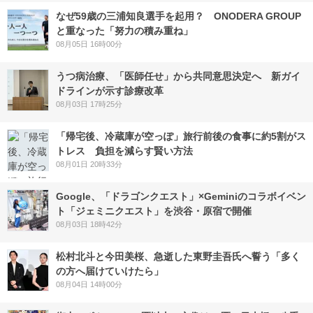
なぜ59歳の三浦知良選手を起用？ ONODERA GROUP
と重なった「努力の積み重ね」
08月05日 16時00分
うつ病治療、「医師任せ」から共同意思決定へ 新ガイ
ドラインが示す診療改革
08月03日 17時25分
「帰宅後、冷蔵庫が空っぽ」旅行前後の食事に約5割がス
トレス 負担を減らす賢い方法
08月01日 20時33分
Google、「ドラゴンクエスト」×Geminiのコラボイベン
ト「ジェミニクエスト」を渋谷・原宿で開催
08月03日 18時42分
松村北斗と今田美桜、急逝した東野圭吾氏へ誓う「多く
の方へ届けていけたら」
08月04日 14時00分