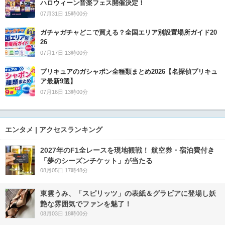
ハロウィーン音楽フェス開催決定！
07月31日 15時00分
ガチャガチャどこで買える？全国エリア別設置場所ガイド20
26
07月17日 13時00分
プリキュアのガシャポン全種類まとめ2026【名探偵プリキュ
ア最新9選】
07月16日 13時00分
エンタメ | アクセスランキング
2027年のF1全レースを現地観戦！ 航空券・宿泊費付き
「夢のシーズンチケット」が当たる
08月05日 17時48分
東雲うみ、「スピリッツ」の表紙＆グラビアに登場し妖
艶な雰囲気でファンを魅了！
08月03日 18時00分