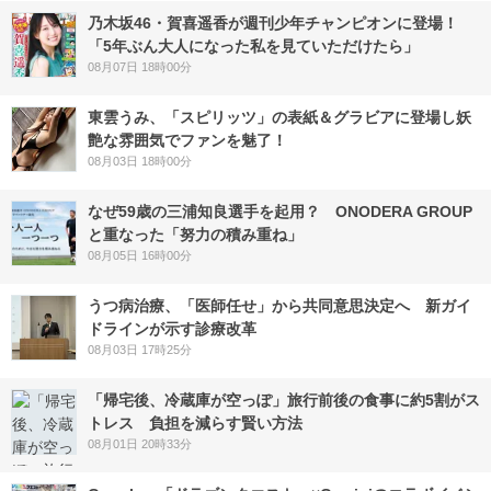
乃木坂46・賀喜遥香が週刊少年チャンピオンに登場！
「5年ぶん大人になった私を見ていただけたら」
08月07日 18時00分
東雲うみ、「スピリッツ」の表紙＆グラビアに登場し妖
艶な雰囲気でファンを魅了！
08月03日 18時00分
なぜ59歳の三浦知良選手を起用？ ONODERA GROUP
と重なった「努力の積み重ね」
08月05日 16時00分
うつ病治療、「医師任せ」から共同意思決定へ 新ガイ
ドラインが示す診療改革
08月03日 17時25分
「帰宅後、冷蔵庫が空っぽ」旅行前後の食事に約5割がス
トレス 負担を減らす賢い方法
08月01日 20時33分