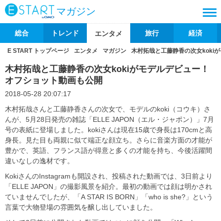
マガジン
総合
トレンド
旅行
経済
エンタメ
E START トップページ
エンタメ
マガジン
木村拓哉と工藤静香の次女koki
木村拓哉と工藤静香の次女kokiがモデルデビュー！
オフショット動画も公開
2018-05-28 20:07:17
木村拓哉さんと工藤静香さんの次女で、モデルのkoki（コウキ）さ
んが、5月28日発売の雑誌「ELLE JAPON（エル・ジャポン）」7月
号の表紙に登場しました。kokiさんは現在15歳で身長は170cmと高
身長。見た目も両親に似て端正な顔立ち。さらに音楽方面の才能が
豊かで、英語、フランス語が得意と多くの才能を持ち、今後活躍間
違いなしの逸材です。
KokiさんのInstagramも開設され、投稿された動画では、3日前より
「ELLE JAPON」の撮影風景を紹介。最初の動画では顔は明かされ
ていませんでしたが、「A STAR IS BORN」「who is she?」という
言葉で大物登場の雰囲気を醸し出していました。