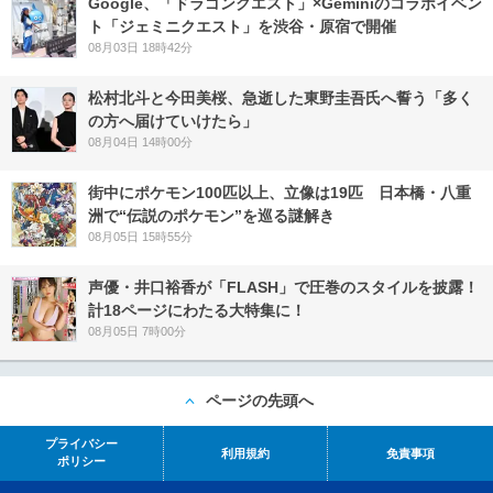
Google、「ドラゴンクエスト」×Geminiのコラボイベン
ト「ジェミニクエスト」を渋谷・原宿で開催
08月03日 18時42分
松村北斗と今田美桜、急逝した東野圭吾氏へ誓う「多く
の方へ届けていけたら」
08月04日 14時00分
街中にポケモン100匹以上、立像は19匹 日本橋・八重
洲で“伝説のポケモン”を巡る謎解き
08月05日 15時55分
声優・井口裕香が「FLASH」で圧巻のスタイルを披露！
計18ページにわたる大特集に！
08月05日 7時00分
ページの先頭へ
プライバシー
利用規約
免責事項
ポリシー