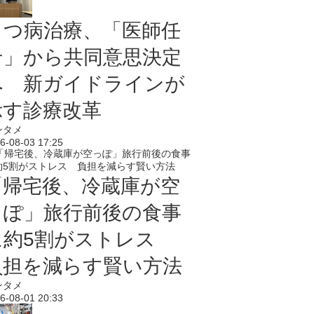
うつ病治療、「医師任
せ」から共同意思決定
へ 新ガイドラインが
示す診療改革
ンタメ
6-08-03 17:25
「帰宅後、冷蔵庫が空
っぽ」旅行前後の食事
に約5割がストレス
負担を減らす賢い方法
ンタメ
6-08-01 20:33