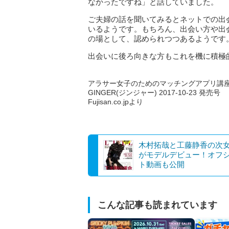
なかったですね」と話していました。
ご夫婦の話を聞いてみるとネットでの出
いるようです。もちろん、出会い方や出
の場として、認められつつあるようです
出会いに後ろ向きな方もこれを機に積極
アラサー女子のためのマッチングアプリ講
GINGER(ジンジャー) 2017-10-23 発売号
Fujisan.co.jpより
木村拓哉と工藤静香の次女k
がモデルデビュー！オフ
ト動画も公開
こんな記事も読まれています