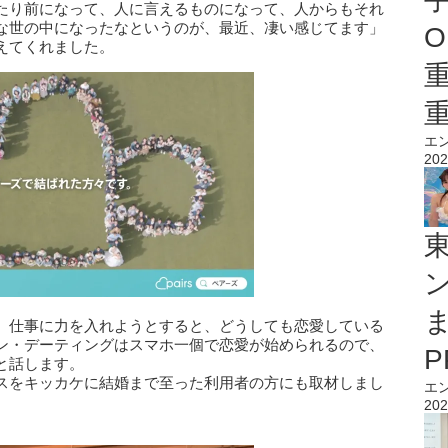
たり前になって、人に言えるものになって、人からもそれ
な世の中になったなというのが、最近、凄い感じてます」
O
えてくれました。
エ
202
、仕事に力を入れようとすると、どうしても恋愛している
ン・デーティングはスマホ一個で恋愛が始められるので、
と話します。
スをキッカケに結婚まで至った利用者の方にも取材しまし
エ
202