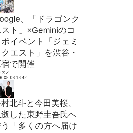
oogle、「ドラゴンク
スト」×Geminiのコ
ラボイベント「ジェミ
ニクエスト」を渋谷・
原宿で開催
ンタメ
6-08-03 18:42
松村北斗と今田美桜、
急逝した東野圭吾氏へ
誓う「多くの方へ届け