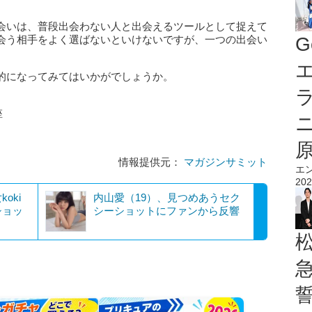
会いは、普段出会わない人と出会えるツールとして捉えて
会う相手をよく選ばないといけないですが、一つの出会い
G
。
エ
的になってみてはいかがでしょうか。
座
情報提供元：
マガジンサミット
エ
202
oki
内山愛（19）、見つめあうセク
ショッ
シーショットにファンから反響