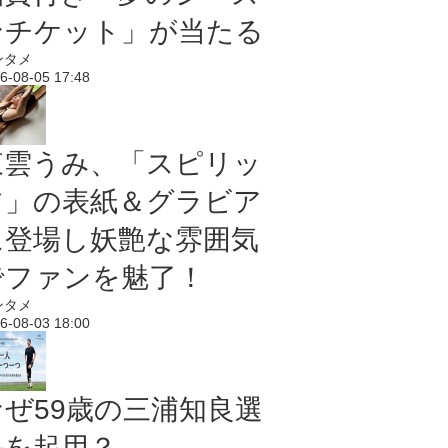
ンチケット」が当たる
ンタメ
6-08-05 17:48
東雲うみ、「スピリッ
ツ」の表紙＆グラビア
に登場し妖艶な雰囲気
でファンを魅了！
ンタメ
6-08-03 18:00
なぜ59歳の三浦知良選
手を起用？