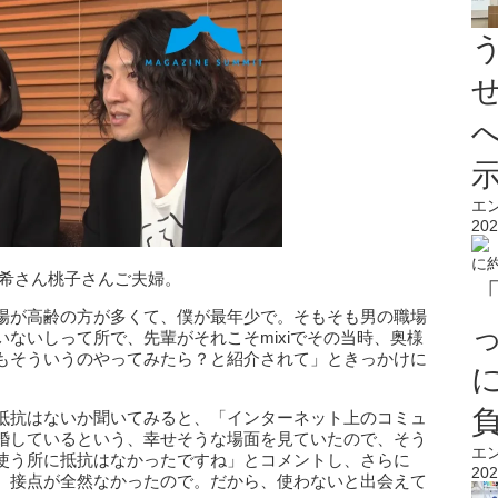
エ
202
豪希さん桃子さんご夫婦。
場が高齢の方が多くて、僕が最年少で。そもそも男の職場
ないしって所で、先輩がそれこそmixiでその当時、奥様
もそういうのやってみたら？と紹介されて」ときっかけに
抵抗はないか聞いてみると、「インターネット上のコミュ
婚しているという、幸せそうな場面を見ていたので、そう
エ
使う所に抵抗はなかったですね」とコメントし、さらに
202
、接点が全然なかったので。だから、使わないと出会えて