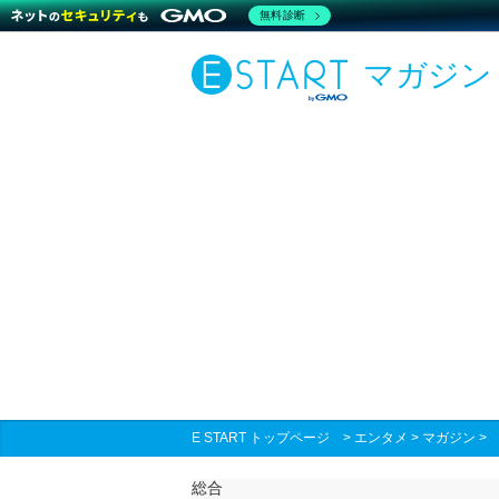
無料診断
マガジン
E START トップページ
>
エンタメ
>
マガジン
総合