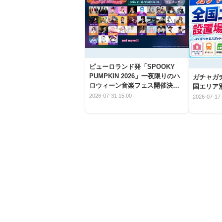
ピューロランド発「SPOOKY
PUMPKIN 2026」一夜限りのハ
ガチャガ
ロウィーン音楽フェス開催決
国エリア別
定！
2026-07-31 15:00
2026-07-17 