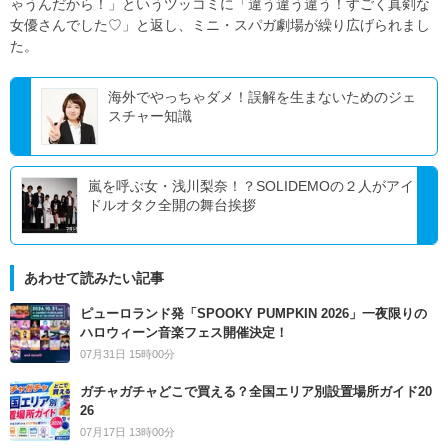
ゃうんだから！」というツッコミに「違う違う違う！すごく真剣な
女優さんでした♡」と返し、ミニ・スパガ劇場が繰り広げられまし
た。
海外でやっちゃダメ！誤解を生まないためのジェ
スチャー知識
嵐を呼ぶ女・浅川梨奈！？SOLIDEMOの２人がアイ
ドルオタク全開の舞台挨拶
あわせて読みたい記事
ピューロランド発「SPOOKY PUMPKIN 2026」一夜限りの
ハロウィーン音楽フェス開催決定！
07月31日 15時00分
ガチャガチャどこで買える？全国エリア別設置場所ガイド20
26
07月17日 13時00分