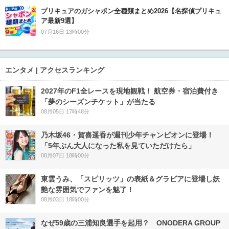
プリキュアのガシャポン全種類まとめ2026【名探偵プリキュ
ア最新9選】
07月16日 13時00分
エンタメ | アクセスランキング
2027年のF1全レースを現地観戦！ 航空券・宿泊費付き
「夢のシーズンチケット」が当たる
08月05日 17時48分
乃木坂46・賀喜遥香が週刊少年チャンピオンに登場！
「5年ぶん大人になった私を見ていただけたら」
08月07日 18時00分
東雲うみ、「スピリッツ」の表紙＆グラビアに登場し妖
艶な雰囲気でファンを魅了！
08月03日 18時00分
なぜ59歳の三浦知良選手を起用？ ONODERA GROUP