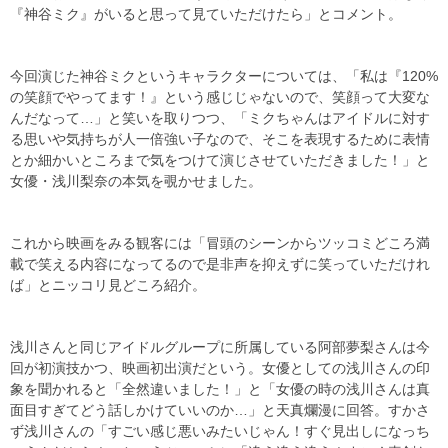
『神谷ミク』がいると思って見ていただけたら」とコメント。
今回演じた神谷ミクというキャラクターについては、「私は『120%
の笑顔でやってます！』という感じじゃないので、笑顔って大変な
んだなって…」と笑いを取りつつ、「ミクちゃんはアイドルに対す
る思いや気持ちが人一倍強い子なので、そこを表現するために表情
とか細かいところまで気をつけて演じさせていただきました！」と
女優・浅川梨奈の本気を覗かせました。
これから映画をみる観客には「冒頭のシーンからツッコミどころ満
載で笑える内容になってるので是非声を抑えずに笑っていただけれ
ば」とニッコリ見どころ紹介。
浅川さんと同じアイドルグループに所属している阿部夢梨さんは今
回が初演技かつ、映画初出演だという。女優としての浅川さんの印
象を聞かれると「全然違いました！」と「女優の時の浅川さんは真
面目すぎてどう話しかけていいのか…」と天真爛漫に回答。すかさ
ず浅川さんの「すごい感じ悪いみたいじゃん！すぐ見出しになっち