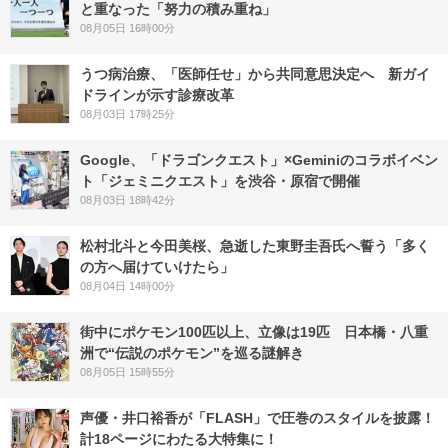
と重なった「努力の積み重ね」
08月05日 16時00分
うつ病治療、「医師任せ」から共同意思決定へ 新ガイ
ドラインが示す診療改革
08月03日 17時25分
Google、「ドラゴンクエスト」×Geminiのコラボイベン
ト「ジェミニクエスト」を渋谷・原宿で開催
08月03日 18時42分
松村北斗と今田美桜、急逝した東野圭吾氏へ誓う「多く
の方へ届けていけたら」
08月04日 14時00分
街中にポケモン100匹以上、立像は19匹 日本橋・八重
洲で“伝説のポケモン”を巡る謎解き
08月05日 15時55分
声優・井口裕香が「FLASH」で圧巻のスタイルを披露！
計18ページにわたる大特集に！