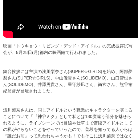
映画「トウキョウ・リビング・デッド・アイドル」の完成披露試写
会が、5月28日(月)都内の映画館で行われました。
舞台挨拶には主演の浅川梨奈さん(SUPER☆GiRLS)を始め、阿部夢
梨さん(SUPER☆GiRLS)、中山優貴さん(SOLIDEMO)、山口智也さ
ん(SOLIDEMO)、井澤勇貴さん、星守紗凪さん、尚玄さん、熊谷祐
紀監督が登壇されました。
浅川梨奈さんは、同じアイドルという職業のキャラクターを演じる
ことについて「『神谷ミク』として私とは180度違う部分を魅せら
れるように、ライブシーンでは目線や仕草まで普段アイドルとして
の私がやらないことをやっていったので、普段を知ってる人からは
『誰だお前』って思われちゃうかも！でもそこに浅川梨奈ではなく