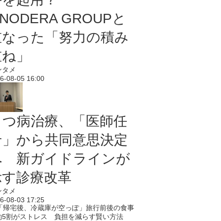
NODERA GROUPと
重なった「努力の積み
重ね」
ンタメ
6-08-05 16:00
うつ病治療、「医師任
せ」から共同意思決定
へ 新ガイドラインが
示す診療改革
ンタメ
6-08-03 17:25