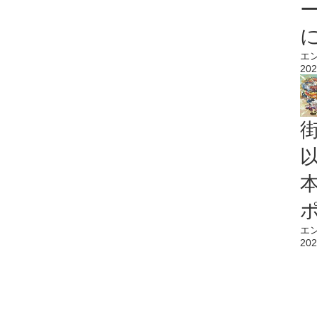
エ
202
エ
202