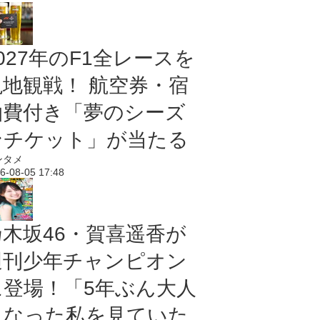
027年のF1全レースを
現地観戦！ 航空券・宿
泊費付き「夢のシーズ
ンチケット」が当たる
ンタメ
6-08-05 17:48
乃木坂46・賀喜遥香が
週刊少年チャンピオン
に登場！「5年ぶん大人
になった私を見ていた