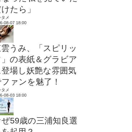
だけたら」
ンタメ
6-08-07 18:00
東雲うみ、「スピリッ
ツ」の表紙＆グラビア
に登場し妖艶な雰囲気
でファンを魅了！
ンタメ
6-08-03 18:00
なぜ59歳の三浦知良選
手を起用？