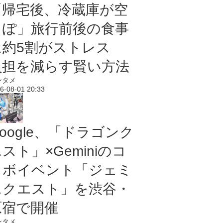
「帰宅後、冷蔵庫が空
っぽ」旅行前後の食事
に約5割がストレス
負担を減らす賢い方法
ンタメ
6-08-01 20:33
oogle、「ドラゴンク
スト」×Geminiのコ
ラボイベント「ジェミ
ニクエスト」を渋谷・
原宿で開催
ンタメ