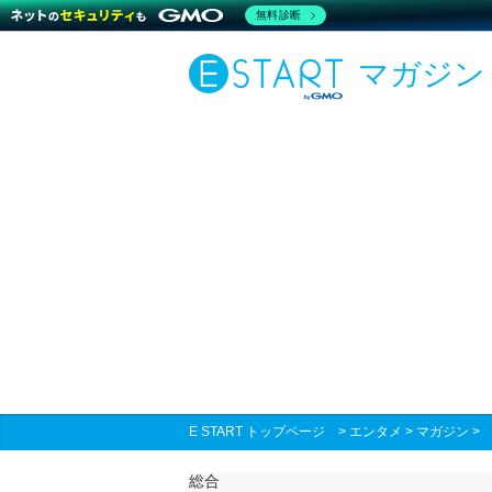
無料診断
マガジン
E START トップページ
>
エンタメ
>
マガジン
総合