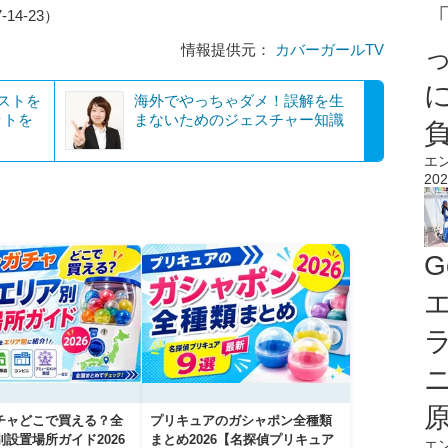
4-23）
情報提供元：
カバーガールTV
バストを
海外でやっちゃダメ！誤解を生
ットを
まないためのジェスチャー知識
エ
202
G
エ
チャどこで買える？全
プリキュアのガシャポン全種類
設置場所ガイド2026
まとめ2026【名探偵プリキュア
エ