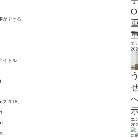
O
事ができる、
エ
202
アイドル
！
ス2018」
rt
エ
rt
202
rt