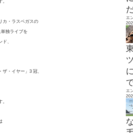
す。
エ
リカ・ラスベガスの
202
上単独ライブを
ンド、
ザ・イヤー」3 冠、
エ
202
す。
は