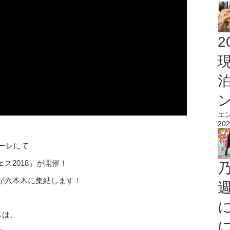
2
エ
202
ァーレにて
ス2018」が開催！
が六本木に集結します！
スは、