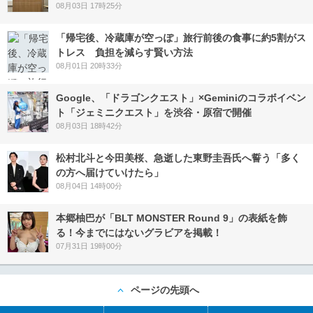
08月03日 17時25分
「帰宅後、冷蔵庫が空っぽ」旅行前後の食事に約5割がス
トレス 負担を減らす賢い方法
08月01日 20時33分
Google、「ドラゴンクエスト」×Geminiのコラボイベン
ト「ジェミニクエスト」を渋谷・原宿で開催
08月03日 18時42分
松村北斗と今田美桜、急逝した東野圭吾氏へ誓う「多く
の方へ届けていけたら」
08月04日 14時00分
本郷柚巴が「BLT MONSTER Round 9」の表紙を飾
る！今までにはないグラビアを掲載！
07月31日 19時00分
ページの先頭へ