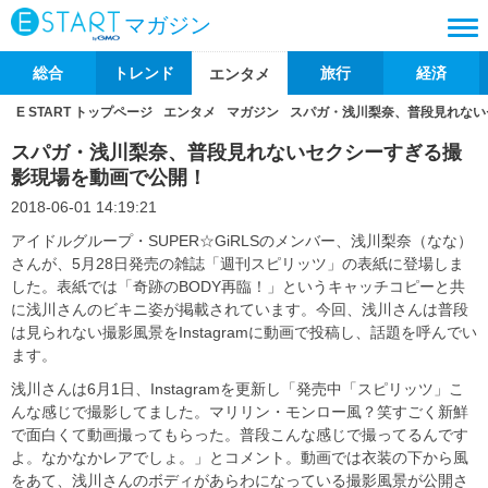
マガジン
総合
トレンド
旅行
経済
エンタメ
E START トップページ
エンタメ
マガジン
スパガ・浅川梨奈、普段見れない
スパガ・浅川梨奈、普段見れないセクシーすぎる撮
影現場を動画で公開！
2018-06-01 14:19:21
アイドルグループ・SUPER☆GiRLSのメンバー、浅川梨奈（なな）
さんが、5月28日発売の雑誌「週刊スピリッツ」の表紙に登場しま
した。表紙では「奇跡のBODY再臨！」というキャッチコピーと共
に浅川さんのビキニ姿が掲載されています。今回、浅川さんは普段
は見られない撮影風景をInstagramに動画で投稿し、話題を呼んでい
ます。
浅川さんは6月1日、Instagramを更新し「発売中「スピリッツ」こ
んな感じで撮影してました。マリリン・モンロー風？笑すごく新鮮
で面白くて動画撮ってもらった。普段こんな感じで撮ってるんです
よ。なかなかレアでしょ。」とコメント。動画では衣装の下から風
をあて、浅川さんのボディがあらわになっている撮影風景が公開さ