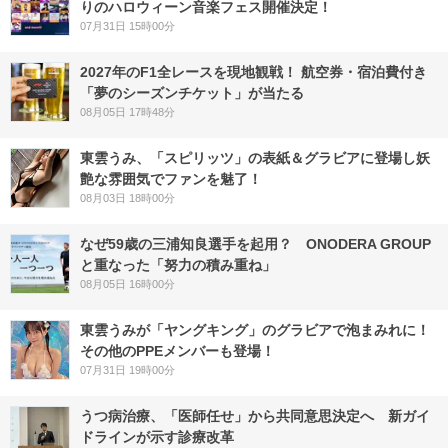
りのハロウィーン音楽フェス開催決定！
07月31日 15時00分
2027年のF1全レースを現地観戦！ 航空券・宿泊費付き
「夢のシーズンチケット」が当たる
08月05日 17時48分
東雲うみ、「スピリッツ」の表紙＆グラビアに登場し妖
艶な雰囲気でファンを魅了！
08月03日 18時00分
なぜ59歳の三浦知良選手を起用？ ONODERA GROUP
と重なった「努力の積み重ね」
08月05日 16時00分
東雲うみが「ヤングキング」のグラビアで泡まみれに！
その他のPPEメンバーも登場！
07月31日 19時00分
うつ病治療、「医師任せ」から共同意思決定へ 新ガイ
ドラインが示す診療改革