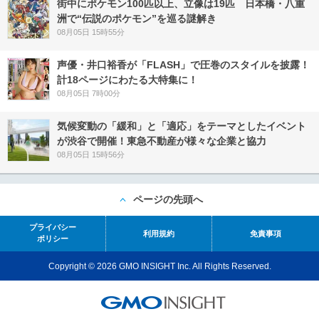
街中にポケモン100匹以上、立像は19匹 日本橋・八重
洲で“伝説のポケモン”を巡る謎解き
08月05日 15時55分
声優・井口裕香が「FLASH」で圧巻のスタイルを披露！
計18ページにわたる大特集に！
08月05日 7時00分
気候変動の「緩和」と「適応」をテーマとしたイベント
が渋谷で開催！東急不動産が様々な企業と協力
08月05日 15時56分
ページの先頭へ
プライバシー
利用規約
免責事項
ポリシー
Copyright © 2026 GMO INSIGHT Inc. All Rights Reserved.