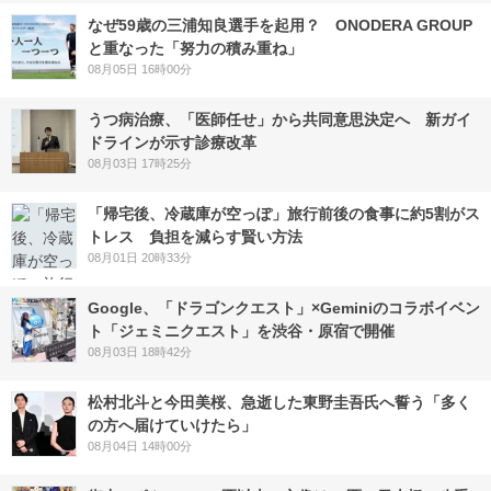
なぜ59歳の三浦知良選手を起用？ ONODERA GROUP
と重なった「努力の積み重ね」
08月05日 16時00分
うつ病治療、「医師任せ」から共同意思決定へ 新ガイ
ドラインが示す診療改革
08月03日 17時25分
「帰宅後、冷蔵庫が空っぽ」旅行前後の食事に約5割がス
トレス 負担を減らす賢い方法
08月01日 20時33分
Google、「ドラゴンクエスト」×Geminiのコラボイベン
ト「ジェミニクエスト」を渋谷・原宿で開催
08月03日 18時42分
松村北斗と今田美桜、急逝した東野圭吾氏へ誓う「多く
の方へ届けていけたら」
08月04日 14時00分