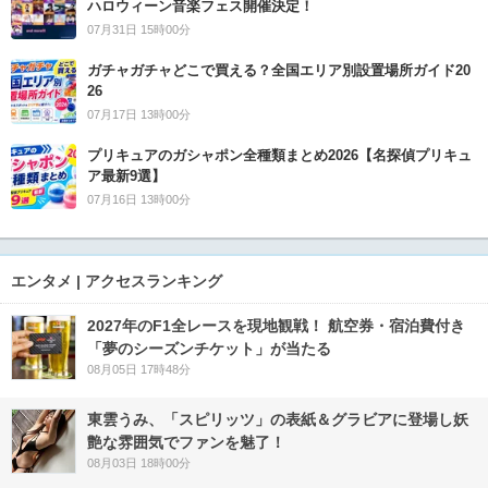
ハロウィーン音楽フェス開催決定！
07月31日 15時00分
ガチャガチャどこで買える？全国エリア別設置場所ガイド20
26
07月17日 13時00分
プリキュアのガシャポン全種類まとめ2026【名探偵プリキュ
ア最新9選】
07月16日 13時00分
エンタメ | アクセスランキング
2027年のF1全レースを現地観戦！ 航空券・宿泊費付き
「夢のシーズンチケット」が当たる
08月05日 17時48分
東雲うみ、「スピリッツ」の表紙＆グラビアに登場し妖
艶な雰囲気でファンを魅了！
08月03日 18時00分