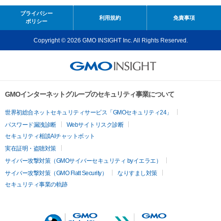
プライバシー
利用規約
免責事項
ポリシー
Copyright © 2026 GMO INSIGHT Inc. All Rights Reserved.
GMOインターネットグループのセキュリティ事業について
世界初総合ネットセキュリティサービス「GMOセキュリティ24」
パスワード漏洩診断
Webサイトリスク診断
セキュリティ相談AIチャットボット
実在証明・盗聴対策
サイバー攻撃対策（GMOサイバーセキュリティ byイエラエ）
サイバー攻撃対策（GMO Flatt Security）
なりすまし対策
セキュリティ事業の軌跡