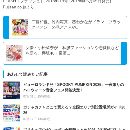
FLASH（フラッシュ） 2018/6/19号 (2018年06月05日発売)
Fujisan.co.jpより
二宮和也、竹内涼真、葵わかながドラマ「ブラッ
クペアン」の見どころや...
女優・小松菜奈が、私服ファッションや恋愛観など
を語る。欅坂46・長濱...
あわせて読みたい記事
ピューロランド発「SPOOKY PUMPKIN 2026」一夜限りの
ハロウィーン音楽フェス開催決定！
07月31日 15時00分
ガチャガチャどこで買える？全国エリア別設置場所ガイド20
26
07月17日 13時00分
プリキュアのガシャポン全種類まとめ2026【名探偵プリキュ