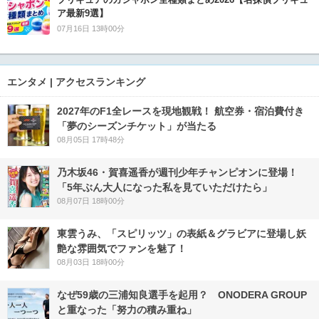
ア最新9選】
07月16日 13時00分
エンタメ | アクセスランキング
2027年のF1全レースを現地観戦！ 航空券・宿泊費付き
「夢のシーズンチケット」が当たる
08月05日 17時48分
乃木坂46・賀喜遥香が週刊少年チャンピオンに登場！
「5年ぶん大人になった私を見ていただけたら」
08月07日 18時00分
東雲うみ、「スピリッツ」の表紙＆グラビアに登場し妖
艶な雰囲気でファンを魅了！
08月03日 18時00分
なぜ59歳の三浦知良選手を起用？ ONODERA GROUP
と重なった「努力の積み重ね」