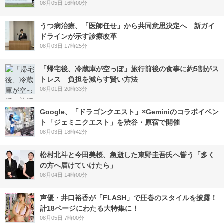
08月05日 16時00分
うつ病治療、「医師任せ」から共同意思決定へ 新ガイ
ドラインが示す診療改革
08月03日 17時25分
「帰宅後、冷蔵庫が空っぽ」旅行前後の食事に約5割がス
トレス 負担を減らす賢い方法
08月01日 20時33分
Google、「ドラゴンクエスト」×Geminiのコラボイベン
ト「ジェミニクエスト」を渋谷・原宿で開催
08月03日 18時42分
松村北斗と今田美桜、急逝した東野圭吾氏へ誓う「多く
の方へ届けていけたら」
08月04日 14時00分
声優・井口裕香が「FLASH」で圧巻のスタイルを披露！
計18ページにわたる大特集に！
08月05日 7時00分