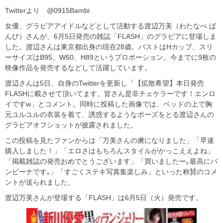
Twitterより @0915Bambi
女優、グラビアアイドルなどとして活動する渡辺万美（わたなべ ば
んび）さんが、6月5日発売の雑誌「FLASH」のグラビアに登場しま
した。渡辺さんは東京都出身の現在28歳。バストはHカップ、スリ
ーサイズはB95、W60、H89というプロポーション。今までに9枚の
映像作品を発売するなどして活躍しています。
渡辺さんは5日、自身のTwitterを更新し「【拡散希望】本日発売
FLASHに載させて頂いてます。皆さん是非チェケラーです！エンロ
イですw」とコメント。同時に投稿した画像では、ベッドの上で胸
元ユルユルの衣装を着て、誘惑するようなポーズをとる渡辺さんの
グラビアオフショットが披露されました。
この投稿を見たファンからは「万美さんの虜になりました」「早速
購入しました！」「エロさはもちろんスタイルがかっこええよね」
「掲載雑誌の発売おめでとうございます」「買いましたー｡最高にバ
ンビーナです｡」「すごくステキ写真集楽しみ」といった称賛のコメ
ントが送られました。
渡辺万美さんが登場する「FLASH」は6月5日（火）発売です。