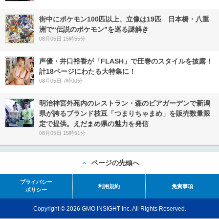
街中にポケモン100匹以上、立像は19匹 日本橋・八重
洲で“伝説のポケモン”を巡る謎解き
08月05日 15時55分
声優・井口裕香が「FLASH」で圧巻のスタイルを披露！
計18ページにわたる大特集に！
08月05日 7時00分
明治神宮外苑内のレストラン・森のビアガーデンで新潟
県が誇るブランド枝豆「つまりちゃまめ」を販売数量限
定で提供。えだまめ県の魅力を発信
08月05日 15時51分
ページの先頭へ
プライバシー
利用規約
免責事項
ポリシー
Copyright © 2026 GMO INSIGHT Inc. All Rights Reserved.