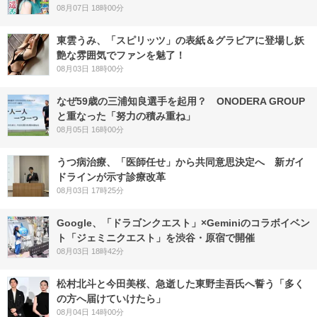
08月07日 18時00分
東雲うみ、「スピリッツ」の表紙＆グラビアに登場し妖
艶な雰囲気でファンを魅了！
08月03日 18時00分
なぜ59歳の三浦知良選手を起用？ ONODERA GROUP
と重なった「努力の積み重ね」
08月05日 16時00分
うつ病治療、「医師任せ」から共同意思決定へ 新ガイ
ドラインが示す診療改革
08月03日 17時25分
Google、「ドラゴンクエスト」×Geminiのコラボイベン
ト「ジェミニクエスト」を渋谷・原宿で開催
08月03日 18時42分
松村北斗と今田美桜、急逝した東野圭吾氏へ誓う「多く
の方へ届けていけたら」
08月04日 14時00分