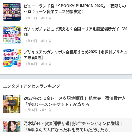
ピューロランド発「SPOOKY PUMPKIN 2026」一夜限りの
ハロウィーン音楽フェス開催決定！
07月31日 15時00分
ガチャガチャどこで買える？全国エリア別設置場所ガイド20
26
07月17日 13時00分
プリキュアのガシャポン全種類まとめ2026【名探偵プリキュ
ア最新9選】
07月16日 13時00分
エンタメ | アクセスランキング
2027年のF1全レースを現地観戦！ 航空券・宿泊費付き
「夢のシーズンチケット」が当たる
08月05日 17時48分
乃木坂46・賀喜遥香が週刊少年チャンピオンに登場！
「5年ぶん大人になった私を見ていただけたら」