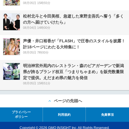
08月05日 15時55分
松村北斗と今田美桜、急逝した東野圭吾氏へ誓う「多く
の方へ届けていけたら」
08月04日 14時00分
声優・井口裕香が「FLASH」で圧巻のスタイルを披露！
計18ページにわたる大特集に！
08月05日 7時00分
明治神宮外苑内のレストラン・森のビアガーデンで新潟
県が誇るブランド枝豆「つまりちゃまめ」を販売数量限
定で提供。えだまめ県の魅力を発信
08月05日 15時51分
ページの先頭へ
プライバシー
利用規約
免責事項
ポリシー
Copyright © 2026 GMO INSIGHT Inc. All Rights Reserved.