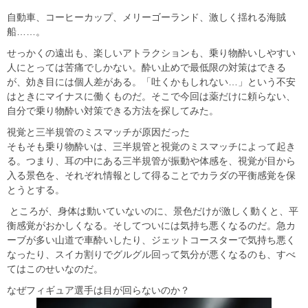
自動車、コーヒーカップ、メリーゴーランド、激しく揺れる海賊
船……。
せっかくの遠出も、楽しいアトラクションも、乗り物酔いしやすい
人にとっては苦痛でしかない。酔い止めで最低限の対策はできる
が、効き目には個人差がある。「吐くかもしれない…」という不安
はときにマイナスに働くものだ。そこで今回は薬だけに頼らない、
自分で乗り物酔い対策できる方法を探してみた。
視覚と三半規管のミスマッチが原因だった
そもそも乗り物酔いは、三半規管と視覚のミスマッチによって起き
る。つまり、耳の中にある三半規管が振動や体感を、視覚が目から
入る景色を、それぞれ情報として得ることでカラダの平衡感覚を保
とうとする。
ところが、身体は動いていないのに、景色だけが激しく動くと、平
衡感覚がおかしくなる。そしてついには気持ち悪くなるのだ。急カ
ーブが多い山道で車酔いしたり、ジェットコースターで気持ち悪く
なったり、スイカ割りでグルグル回って気分が悪くなるのも、すべ
てはこのせいなのだ。
なぜフィギュア選手は目が回らないのか？