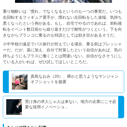
乗り物酔いは「慣れ」でなくなるというのも一つの事実だ。いつも
右回転するフィギュア選手が、慣れない左回転をした途端、気持ち
悪くなったという例がある。もし、自宅でやるのであれば、前転後
転をイベント数日前から繰り返すだけで耐性がつくという。下を向
きながらブランコに乗るのも特訓としては効き目があるそうだ。
小中学校の遠足でバス旅行が控えている場合、乗る前はプレッシャ
ーだ。だが、薬に加え、自分で対策したという自信があれば、気の
持ちようにもプラスに働くことは間違いない。自信がなさそうにし
ている人がいれば、ぜひ試してほしいところだ。
真島なおみ（20）、裸かと思うようなヤンジャン
オフショットを披露
受け身の求人じゃ人は来ない。地方の企業にこそ必
要な採用イノベーショ...