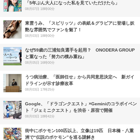
「5年ぶん大人になった私を見ていただけたら」
08月07日 18時00分
東雲うみ、「スピリッツ」の表紙＆グラビアに登場し妖
艶な雰囲気でファンを魅了！
08月03日 18時00分
なぜ59歳の三浦知良選手を起用？ ONODERA GROUP
と重なった「努力の積み重ね」
08月05日 16時00分
うつ病治療、「医師任せ」から共同意思決定へ 新ガイ
ドラインが示す診療改革
08月03日 17時25分
Google、「ドラゴンクエスト」×Geminiのコラボイベン
ト「ジェミニクエスト」を渋谷・原宿で開催
08月03日 18時42分
街中にポケモン100匹以上、立像は19匹 日本橋・八重
洲で“伝説のポケモン”を巡る謎解き