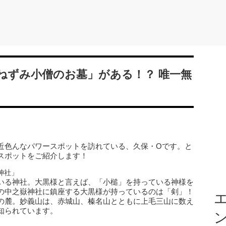
ねずみ小僧のお墓」がある！？ 唯一無
近色んなパワースポットを訪れている、久保・Oです。と
スポットをご紹介します！
神社」
いる神社。大黒様と言えば、「小槌」を持っている神様を
の中之嶽神社に鎮座する大黒様が持っているのは「剣」！
エ
の麓。妙義山は、赤城山、榛名山とともに上毛三山に数え
知られています。