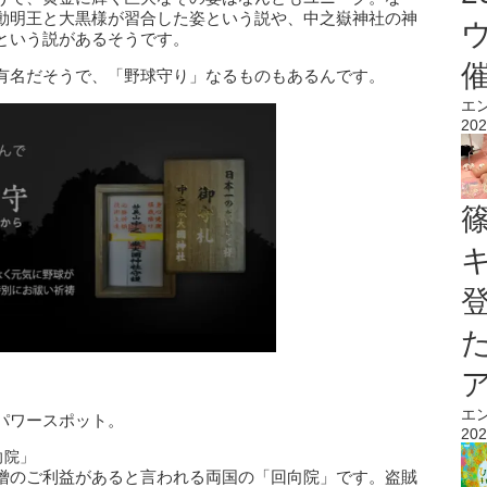
動明王と大黒様が習合した姿という説や、中之嶽神社の神
という説があるそうです。
有名だそうで、「野球守り」なるものもあるんです。
エ
202
エ
パワースポット。
202
向院」
僧のご利益があると言われる両国の「回向院」です。盗賊