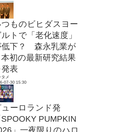
いつものビヒダスヨー
グルトで「老化速度」
が低下？ 森永乳業が
日本初の最新研究結果
を発表
ンタメ
6-07-30 15:30
ピューロランド発
SPOOKY PUMPKIN
2026」一夜限りのハロ