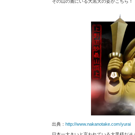
その山の麓にいる大黒天の姿がこちら！
出典：
http://www.nakanotake.com/yurai
日本一大きいと言われている大黒様だそ