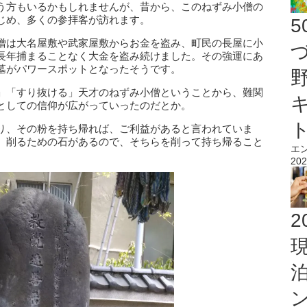
う方もいるかもしれませんが、昔から、このねずみ小僧の
じめ、多くの参拝客が訪れます。
僧は大名屋敷や武家屋敷からお金を盗み、町民の長屋に小
長年捕まることなく大金を盗み続けました。その強運にあ
墓がパワースポットとなったそうです。
」「すり抜ける」天才のねずみ小僧ということから、難関
としての信仰が広がっていったのだとか。
り、その粉を持ち帰れば、ご利益があると言われていま
、削るための石があるので、そちらを削って持ち帰ること
エ
202
2