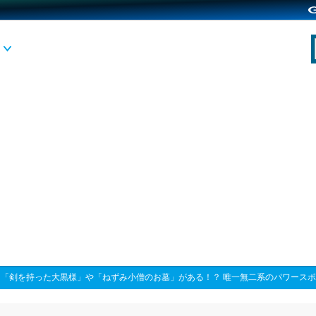
>
「剣を持った大黒様」や「ねずみ小僧のお墓」がある！？ 唯一無二系のパワース