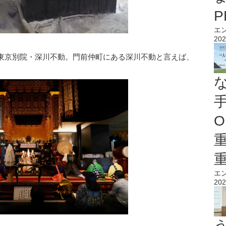
エ
202
東京別院・深川不動。門前仲町にある深川不動と言えば、
O
エ
202