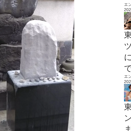
エ
202
エ
202