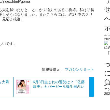
u/index.html#goma
ら貝を拭いたりと、とにかく迫力のあるご祈祷。私は祈祷
手しそうになりました。またこちらには、約1万本のクリ
、見応え抜群。
エ
202
しいです。
情報提供元：
マガジンサミット
を大暴
6月8日生まれの運勢は？「佐藤
晴美」カバーガール誕生日占い
エ
202