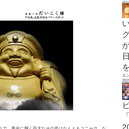
エ
202
「
うで、黄金に輝く巨大なその姿はなんともユニーク。な