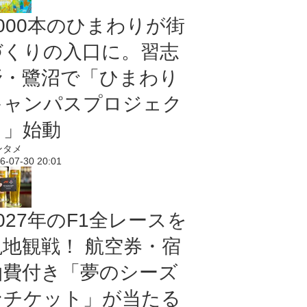
5000本のひまわりが街
づくりの入口に。習志
野・鷺沼で「ひまわり
キャンパスプロジェク
ト」始動
ンタメ
6-07-30 20:01
027年のF1全レースを
現地観戦！ 航空券・宿
泊費付き「夢のシーズ
ンチケット」が当たる