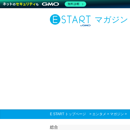
無料診断
マガジン
E START トップページ
>
エンタメ
>
マガジン
総合