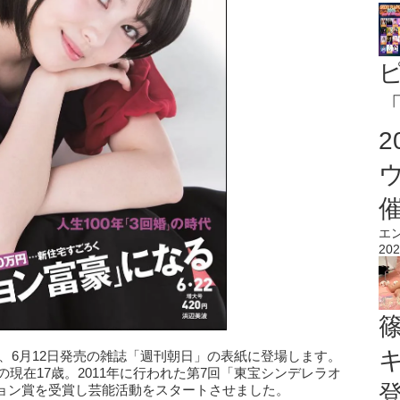
「
エ
202
、6月12日発売の雑誌「週刊朝日」の表紙に登場します。
の現在17歳。2011年に行われた第7回「東宝シンデレラオ
ョン賞を受賞し芸能活動をスタートさせました。