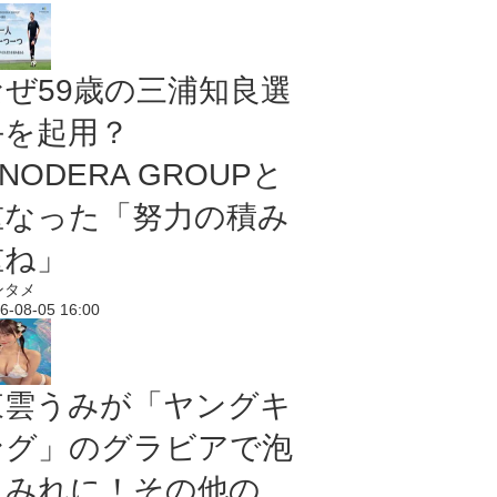
なぜ59歳の三浦知良選
手を起用？
NODERA GROUPと
重なった「努力の積み
重ね」
ンタメ
6-08-05 16:00
東雲うみが「ヤングキ
ング」のグラビアで泡
まみれに！その他の