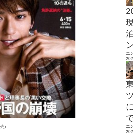
2
エ
202
エ
発売)
202