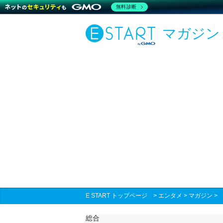
無料診断
マガジン
E START トップページ
>
エンタメ
>
マガジン
総合