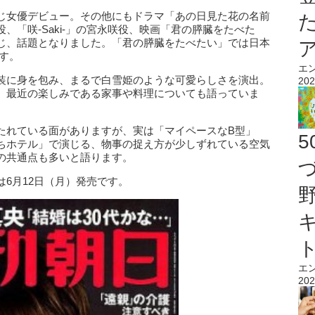
じ女優デビュー。その他にもドラマ「あの日見た花の名前
、「咲-Saki-」の宮永咲役、映画「君の膵臓をたべた
じ、話題となりました。「君の膵臓をたべたい」では日本
す。
エ
装に身を包み、まるで白雪姫のような可愛らしさを演出。
202
、最近の楽しみである家事や料理についても語っていま
たれている面がありますが、実は「マイペースなB型」
ちホテル」で演じる、物事の捉え方が少しずれている空気
の共通点も多いと語ります。
6月12日（月）発売です。
エ
202