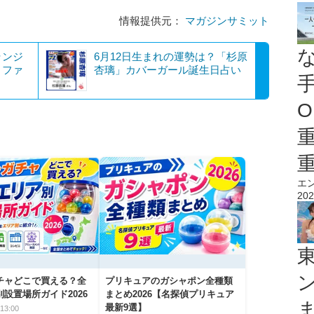
情報提供元：
マガジンサミット
ランジ
6月12日生まれの運勢は？「杉原
！ファ
杏璃」カバーガール誕生日占い
O
エ
202
チャどこで買える？全
プリキュアのガシャポン全種類
設置場所ガイド2026
まとめ2026【名探偵プリキュア
最新9選】
13:00