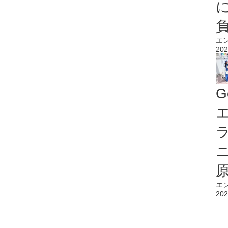
エ
202
G
エ
エ
202