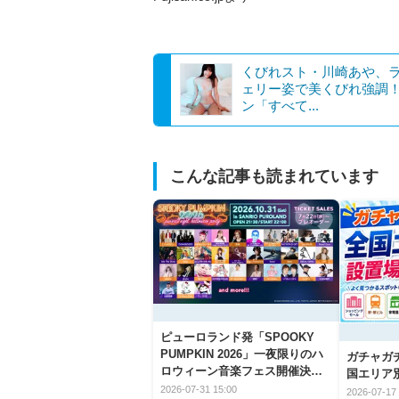
くびれスト・川崎あや、
ェリー姿で美くびれ強調
ン「すべて...
こんな記事も読まれています
ピューロランド発「SPOOKY
PUMPKIN 2026」一夜限りのハ
ガチャガ
ロウィーン音楽フェス開催決
国エリア別
定！
2026-07-31 15:00
2026-07-17 