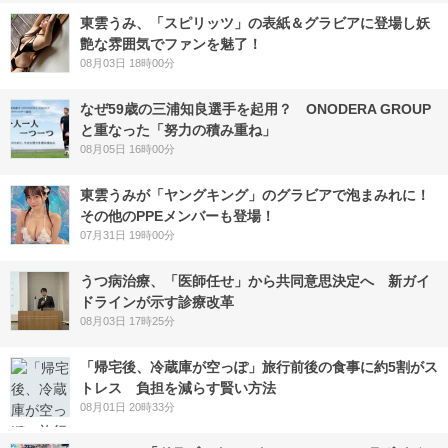
東雲うみ、「スピリッツ」の表紙＆グラビアに登場し妖
艶な雰囲気でファンを魅了！
08月03日 18時00分
なぜ59歳の三浦知良選手を起用？ ONODERA GROUP
と重なった「努力の積み重ね」
08月05日 16時00分
東雲うみが「ヤングキング」のグラビアで泡まみれに！
その他のPPEメンバーも登場！
07月31日 19時00分
うつ病治療、「医師任せ」から共同意思決定へ 新ガイ
ドラインが示す診療改革
08月03日 17時25分
「帰宅後、冷蔵庫が空っぽ」旅行前後の食事に約5割がス
トレス 負担を減らす賢い方法
08月01日 20時33分