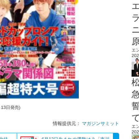
エ
エ
202
月13日発売)
情報提供元：
マガジンサミット
エ
202