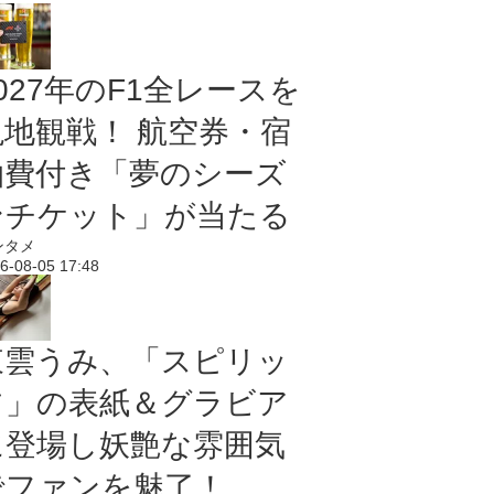
027年のF1全レースを
現地観戦！ 航空券・宿
泊費付き「夢のシーズ
ンチケット」が当たる
ンタメ
6-08-05 17:48
東雲うみ、「スピリッ
ツ」の表紙＆グラビア
に登場し妖艶な雰囲気
でファンを魅了！