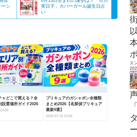
由佳
6月13日生まれの運勢は？「市川
シーシ
実日子」カバーガール誕生日占
い
エ
202
チャどこで買える？全
プリキュアのガシャポン全種類
設置場所ガイド2026
まとめ2026【名探偵プリキュア
最新9選】
13:00
2026-07-16 13:00