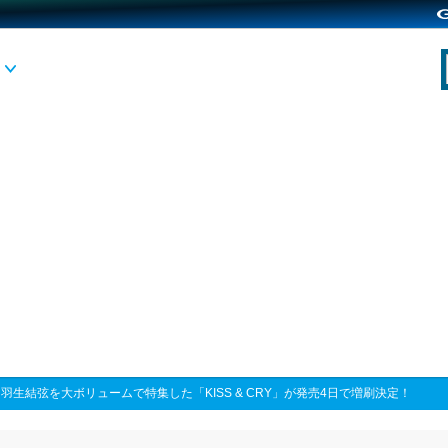
>
羽生結弦を大ボリュームで特集した「KISS & CRY」が発売4日で増刷決定！