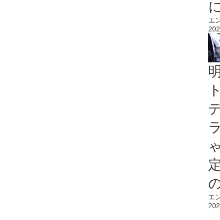
エ
202
エ
202