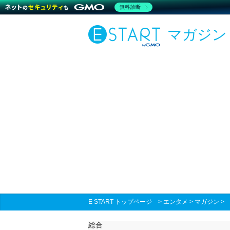
無料診断
マガジン
E START トップページ
>
エンタメ
>
マガジン
総合