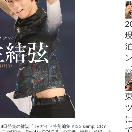
2
エ
202
売の雑誌「TVガイド特別編集 KISS &amp; CRY
シーズン展望号～Road to GOLD!!!」の表紙、特集に登場。そ