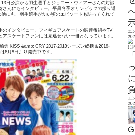
gs～」4月13日公演から羽生選手とジョニー・ウィアーさんの対談
稔さんにもインタビュー。平昌冬季オリンピックの振り返
s～」の裏話の他にも、羽生選手が幼い頃のエピソードも語ってくれて
手のインタビュー、フィギュアスケートの関連番組やTV
エ
ュアスケートファンには見逃せない一冊となっています。
202
S &amp; CRY 2017‐2018シーズン総括＆2018‐
!!!」は6月8日より発売中です。
エ
202
G