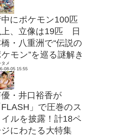
街中にポケモン100匹
以上、立像は19匹 日
本橋・八重洲で“伝説の
ポケモン”を巡る謎解き
ンタメ
6-08-05 15:55
声優・井口裕香が
「FLASH」で圧巻のス
タイルを披露！計18ペ
ージにわたる大特集