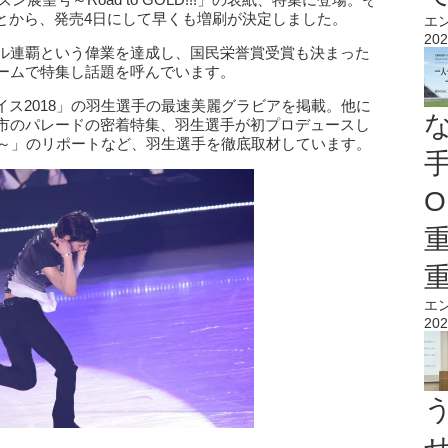
とから、発売4日にして早くも増刷が決定しました。
エ
202
ダル連覇という偉業を達成し、国民栄誉賞受賞も決まった
ュームで特集し話題を呼んでいます。
ス2018」の羽生選手の最速美麗グラビアを掲載。他に
台市のパレードの密着特集、羽生選手が初プロデュースし
 Wings～」のリポートなど、羽生選手を徹底取材しています。
O
エ
202