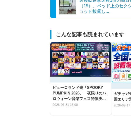
選抜総選挙速報1位の荻野
（19）、ベッド上のセク
ョット披露し...
こんな記事も読まれています
ピューロランド発「SPOOKY
PUMPKIN 2026」一夜限りのハ
ガチャガ
ロウィーン音楽フェス開催決
国エリア別
定！
2026-07-31 15:00
2026-07-17 